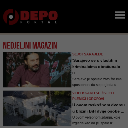
Nedjeljni magazin
SEJO I SARAJLIJE
'Sarajevo se s vlastitim
kriminalcima obračunalo
u...
Sarajevo je opstalo zato što ima
sposobnost da se pogleda u
ogledalo i ne slaže se s onim što
VIDEO/ KAKO SU ŽIVJELI
vidi. A Sejo Sexon je korektiv,
PLEMIĆI I GROFOVI
svjedok je možda bolja riječ, koji
U ovom raskošnom dvorcu
je, kao u njegovoj pjesmi, "mala
u blizini BiH dvije osobe ...
brana vel’koj rijeci ludila"
U ovom velebnom zdanju, koje
izgleda kao da je ispalo iz