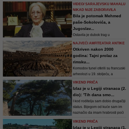
najljepše bajke, može se i
VIDEO/ SARAJEVSKU MAHALU
prespavati. Hodnicima dvorca
NIKAD NIJE ZABORAVILA
nekoć su koračali pripadnici
Bila je potomak Mehmed
grofovske obitelji Janković, a
paše-Sokolovića, a
danas to čine turisti
Jugoslav...
Ostavila je dubok trag u
jugoslovenskoj kinematografiji, a
NAJVEĆI AMFITEATAR ANTIKE
njena životna priča doslovno
Otkriven nakon 2000
ostavlja bez daha. Izvrsna
godina: Tajni prolaz za
sportistkinja i nepobjediva
rimsku...
šahistkinja obožavala je bridž,
Komodov tunel otkrili su francuski
kafanu, ali i društvano-politički rad
arheolozi u 19. stoljeću, a
nedavnom obnovom uređena je
VIKEND PRIČA
rasvjeta koja oponaša prirodno
Izlaz je u Legiji stranaca (2.
svjetlo. Kroz staklene zidove
dio): 'Tih dana smo...
posjetitelji mogu promatrati
I kod roditelja sam dobio drugačiji
iskapanja na djelu – i zamišljati
status. Bijegom od kuće sam im
kako je nekoć bilo carevima na
naznačio da imam hrabrosti poći
putu do Kol...
svojim putem, odvažiti se na to,
VIKEND PRIČA
makar nerazumno i uz veliku
Izlaz je u Legiji stranaca (1.