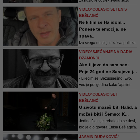
Zaslužio je čovjek svaku suzu
koja je za njim isplakana, što ne
VIDEO/ OGLASIO SE I ENIS
opravdava brojna emotivno-
BEŠLAGIĆ
estradna pretjerivanja kojima smo
Ne kitim se Halidom...
bili rafalno izloženi
Ponese te emocija, ne
spava...
Iza svega ne stoji nikakva politika,
već želja da se pokaže
VIDEO/ SJEĆANJE NA DARIA
zajedništvo i ljubav... Pet dana
DŽAMONJU
nije došla politika do izražaja i to
Ako ti jave da sam pao:
ljudima smeta. Smeta im kada se
Prije 24 godine Sarajevo j...
spajaju ljudi - smatra Bešlagić
- Liječim se. Bezuspješno. Evo,
već je pet godina kako ‘apstini­
ram’ od Sarajeva, i da sam cijelog
VIDEO/ OGLASIO SE I
života bio na ‘igli’, do sad bih se
BEŠLAGIĆ
‘očistio’, ali od Sarajeva ne mogu,
U životu možeš biti Halid, a
pa da me ubiješ - pisao je
možeš biti i Šemso: K...
Džamonja
Jedino što nije trebalo da se desi,
bio je dio govora Enisa Bešlagića.
Pokušao sam razumjeti da je bio
JASMIN DURAKOVIĆ/
ljut, možda i ogorčen, ali da na