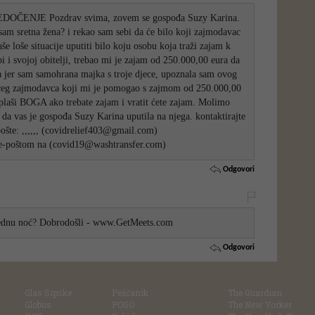
ČENJE Pozdrav svima, zovem se gospođa Suzy Karina.
sam sretna žena? i rekao sam sebi da će bilo koji zajmodavac
aše loše situacije uputiti bilo koju osobu koja traži zajam k
i i svojoj obitelji, trebao mi je zajam od 250.000,00 eura da
 jer sam samohrana majka s troje djece, upoznala sam ovog
ćeg zajmodavca koji mi je pomogao s zajmom od 250.000,00
e plaši BOGA ako trebate zajam i vratit ćete zajam. Molimo
u da vas je gospođa Suzy Karina uputila na njega. kontaktirajte
ošte: ,,,,,, (covidrelief403@gmail.com)
 e-poštom na (covid19@washtransfer.com)
Odgovori
a jednu noć? Dobrodošli - www.GetMeets.com
Odgovori
Glas Srpske
Pešćanik
The Guardian
Globus
POGO
The New Yorker