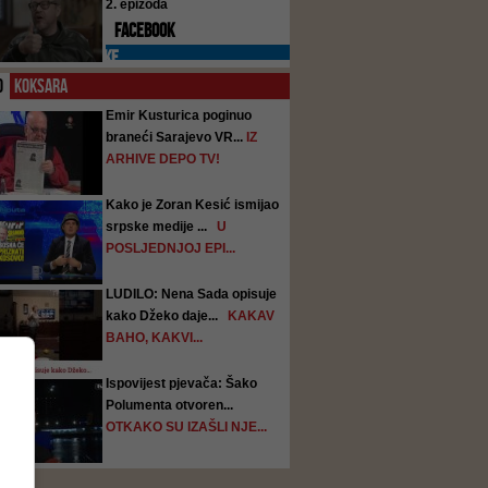
2. epizoda
FACEBOOK
PREPORUKE
O
KOKSARA
Emir Kusturica poginuo
braneći Sarajevo VR...
IZ
ARHIVE DEPO TV!
Kako je Zoran Kesić ismijao
srpske medije ...
U
POSLJEDNJOJ EPI...
LUDILO: Nena Sada opisuje
kako Džeko daje...
KAKAV
BAHO, KAKVI...
Ispovijest pjevača: Šako
Polumenta otvoren...
OTKAKO SU IZAŠLI NJE...