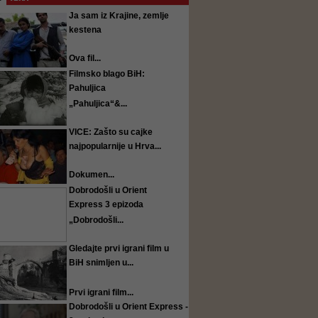
Ja sam iz Krajine, zemlje
kestena
Ova fil...
Filmsko blago BiH:
Pahuljica
„Pahuljica“&...
VICE: Zašto su cajke
najpopularnije u Hrva...
Dokumen...
Dobrodošli u Orient
Express 3 epizoda
„Dobrodošli...
Gledajte prvi igrani film u
BiH snimljen u...
Prvi igrani film...
Dobrodošli u Orient Express -