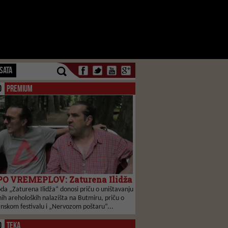
SATA
O
PREMIUM
O VREMEPLOV: Zaturena Ilidža
da „Zaturena Ilidža“ donosi priču o uništavanju
ih areholoških nalazišta na Butmiru, priču o
anskom festivalu i „Nervozom poštaru“...
O
TEKA