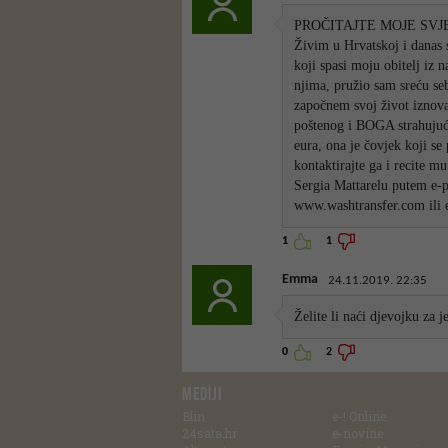
PROČITAJTE MOJE SVJEDO
Živim u Hrvatskoj i danas 
koji spasi moju obitelj iz n
njima, pružio sam sreću seb
započnem svoj život iznova
poštenog i BOGA strahuju
eura, ona je čovjek koji s
kontaktirajte ga i recite m
Sergia Mattarelu putem e-p
www.washtransfer.com ili
1
1
Emma
24.11.2019. 22:35
Želite li naći djevojku z
0
2
MEDIJI
Blin
e-! Online
24sata.hr
e-novine