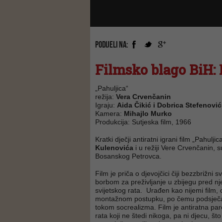
PODIJELI NA:
Filmsko blago BiH: 
„Pahuljica“
režija:
Vera Crvenčanin
Igraju:
Aida Čikić i Dobrica Stefenović
Kamera:
Mihajlo Murko
Produkcija: Sutjeska film, 1966
Kratki dječji antiratni igrani film „Pahulj
Kulenovića
i u režiji Vere Crvenčanin, 
Bosanskog Petrovca.
Film je priča o djevojčici čiji bezzbrižni
borbom za preživljanje u zbijegu pred n
svijetskog rata. Urađen kao nijemi film, 
montažnom postupku, po čemu podsječa n
tokom socrealizma. Film je antiratna par
rata koji ne štedi nikoga, pa ni djecu, št