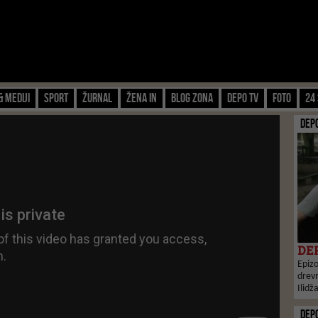
& Mediji
Sport
Žurnal
Žena IN
Blog zona
Depo TV
FOTO
24 
DEP
DEP
Epizo
drevn
Ilidž
DEP