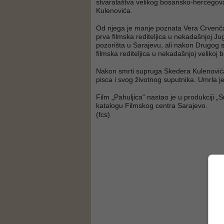
stvaralaštva velikog bosansko-hercegov
Kulenovića.
Od njega je manje poznata Vera Crvenča
prva filmska rediteljica u nekadašnjoj Ju
pozorišta u Sarajevu, ali nakon Drugog s
filmska rediteljica u nekadašnjoj velikoj 
Nakon smrti supruga Skedera Kulenovića
pisca i svog životnog suputnika. Umrla 
Film „Pahuljica“ nastao je u produkciji „S
katalogu Filmskog centra Sarajevo.
(fcs)