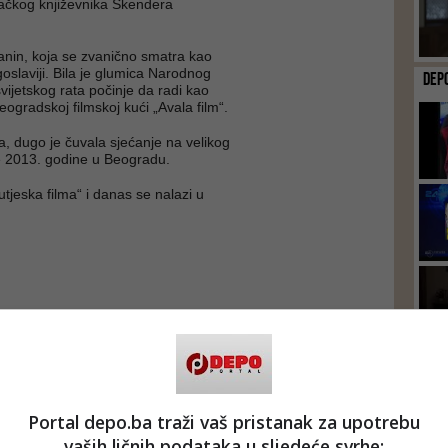
ačkog književnika Skendera
nin, koja se zvanično smatra kao
goslaviji. Bila je glumica Narodnog
DEP
vijetskog rata počinje da radi kao
beogradskoj filmskoj kući „Avala film“.
, dugo je čuvala sjećanje na velikog
je 2013. godine u Beogradu.
utjeska filma“ i danas se nalazi u
Portal depo.ba traži vaš pristanak za upotrebu
vaših ličnih podataka u sljedeće svrhe: