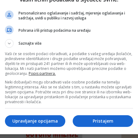
Personalizirano oglašavanje i sadržaj, mjerenje oglašavanja i
sadržaja, uvidi u publiku i razvoj usluga
Pohrana i/ili pristup podacima na uređaju
Saznajte više
Vaši će se osobni podaci obrađivati, a podatke s vašeg uređaja (kolačiće,
jedinstvene identifikatore i druge podatke uređaja) može pohranjivati,
dijeliti te im pristupati 241 partner ili ih može upotrebljavati ova web-
lokacija. Mi i naši partneri možemo upotrebljavati precizne podatke o
geolociranju.
Popis partnera.
Neki dobavljači mogu obrađivati vaše osobne podatke na temelju
e neprimjereni dio ili cijeli komentar bez najave i objašnjenja. Mišljenja
legitimnog interesa. Ako se ne slažete s tim, u nastavku možete upravljati
portala Depo.ba!
svojim opcijama. Potražite vezu pri dnu ove stranice ili na izborniku web-
lokacije za upravljanje pristankom ili povlačenje pristanka u postavkama
privatnosti i kolačića.
Upravljanje opcijama
Pristajem