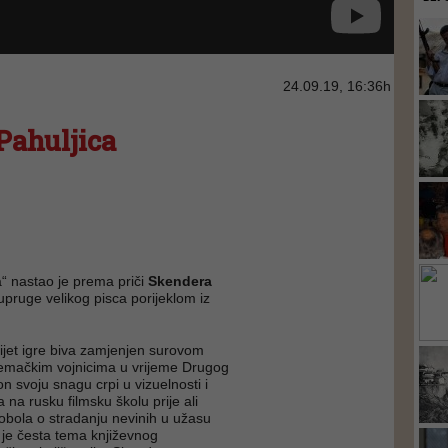
24.09.19, 16:36h
Pahuljica
ica“ nastao je prema priči
Skendera
supruge velikog pisca porijeklom iz
 svijet igre biva zamjenjen surovom
jemačkim vojnicima u vrijeme Drugog
on svoju snagu crpi u vizuelnosti i
a rusku filmsku školu prije ali
obola o stradanju nevinih u užasu
o je česta tema književnog