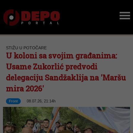
STIŽU U POTOČARE
U koloni sa svojim građanima:
Usame Zukorlić predvodi
delegaciju Sandžaklija na 'Maršu
mira 2026'
08.07.26, 21:14h
Front