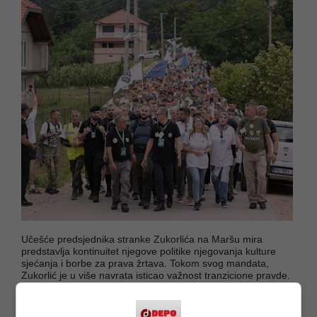
Učešće predsjednika stranke Zukorlića na Maršu mira
predstavlja kontinuitet njegove politike njegovanja kulture
sjećanja i borbe za prava žrtava. Tokom svog mandata,
Zukorlić je u više navrata isticao važnost tranzicione pravde.
Njegovo prisustvo u koloni sa građanima iz Sandžaka šalje
snažnu poruku jedinstva, solidarnosti i opredijeljenosti za
izgradnju mira temeljenog na istini i pravdi.