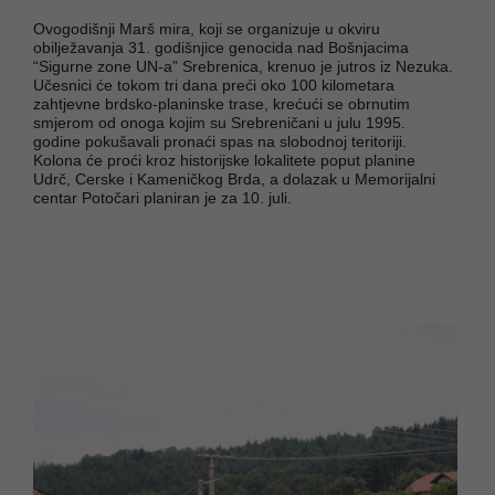
Ovogodišnji Marš mira, koji se organizuje u okviru
obilježavanja 31. godišnjice genocida nad Bošnjacima
“Sigurne zone UN-a” Srebrenica, krenuo je jutros iz Nezuka.
Učesnici će tokom tri dana preći oko 100 kilometara
zahtjevne brdsko-planinske trase, krećući se obrnutim
smjerom od onoga kojim su Srebreničani u julu 1995.
godine pokušavali pronaći spas na slobodnoj teritoriji.
Kolona će proći kroz historijske lokalitete poput planine
Udrč, Cerske i Kameničkog Brda, a dolazak u Memorijalni
centar Potočari planiran je za 10. juli.