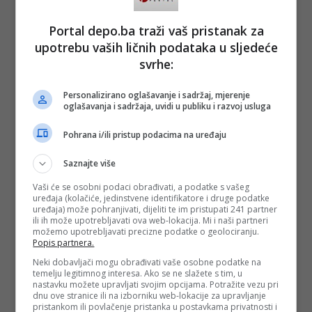
Kolona Marša mira će 11. jula prisustvovati centralnoj
Portal depo.ba traži vaš pristanak za
komemoraciji i kolektivnoj dženazi u Memorijalnom centru
Potočari, gdje će ove godine vječni smiraj pronaći još 10
upotrebu vaših ličnih podataka u sljedeće
identificiranih žrtava genocida - navodi se u saopćenju.
svrhe:
(DEPO PORTAL/ad)
Personalizirano oglašavanje i sadržaj, mjerenje
PODIJELI NA
oglašavanja i sadržaja, uvidi u publiku i razvoj usluga
Depo.ba
pratite putem društvenih mreža
Twitter
i
Facebook
Pohrana i/ili pristup podacima na uređaju
Saznajte više
Vaši će se osobni podaci obrađivati, a podatke s vašeg
uređaja (kolačiće, jedinstvene identifikatore i druge podatke
uređaja) može pohranjivati, dijeliti te im pristupati 241 partner
ili ih može upotrebljavati ova web-lokacija. Mi i naši partneri
možemo upotrebljavati precizne podatke o geolociranju.
Popis partnera.
Neki dobavljači mogu obrađivati vaše osobne podatke na
temelju legitimnog interesa. Ako se ne slažete s tim, u
nastavku možete upravljati svojim opcijama. Potražite vezu pri
dnu ove stranice ili na izborniku web-lokacije za upravljanje
pristankom ili povlačenje pristanka u postavkama privatnosti i