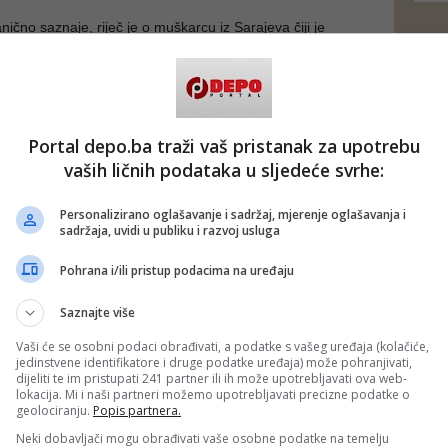
ično saznaje, riječ je o muškarcu iz Sarajeva čiji je
en prije nekoliko dana.
 došli i članovi porodice.
dg)
 putem društvenih mreža
Twitter
i
Facebook
Portal depo.ba traži vaš pristanak za upotrebu
vaših ličnih podataka u sljedeće svrhe:
Personalizirano oglašavanje i sadržaj, mjerenje oglašavanja i
sadržaja, uvidi u publiku i razvoj usluga
Pohrana i/ili pristup podacima na uređaju
Saznajte više
Vaši će se osobni podaci obrađivati, a podatke s vašeg uređaja (kolačiće,
jedinstvene identifikatore i druge podatke uređaja) može pohranjivati,
dijeliti te im pristupati 241 partner ili ih može upotrebljavati ova web-
lokacija. Mi i naši partneri možemo upotrebljavati precizne podatke o
geolociranju.
Popis partnera.
Neki dobavljači mogu obrađivati vaše osobne podatke na temelju