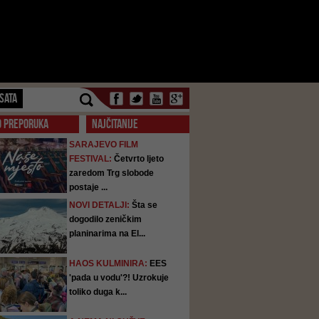
SATA
O PREPORUKA
NAJČITANIJE
SARAJEVO FILM
FESTIVAL:
Četvrto ljeto
zaredom Trg slobode
postaje ...
NOVI DETALJI:
Šta se
dogodilo zeničkim
planinarima na El...
HAOS KULMINIRA:
EES
'pada u vodu'?! Uzrokuje
toliko duga k...