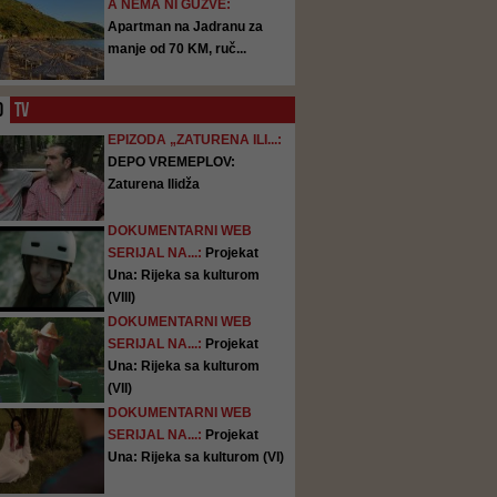
A NEMA NI GUŽVE:
Apartman na Jadranu za
manje od 70 KM, ruč...
O
TV
EPIZODA „ZATURENA ILI...:
DEPO VREMEPLOV:
Zaturena Ilidža
DOKUMENTARNI WEB
SERIJAL NA...:
Projekat
Una: Rijeka sa kulturom
(VIII)
DOKUMENTARNI WEB
SERIJAL NA...:
Projekat
Una: Rijeka sa kulturom
(VII)
DOKUMENTARNI WEB
SERIJAL NA...:
Projekat
Una: Rijeka sa kulturom (VI)