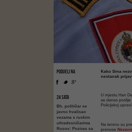
PODIJELI NA
Kako Srna nezva
nestanak prijav
U mjestu Han De
24 SATA
se danas poslije
Policijskoj uprav
Bh. političar se
javno hvalisao
vezama s ruskim
ultradesničarima
Na terenu su preg
Rusov: Pozirao sa
prenose
Nezavi