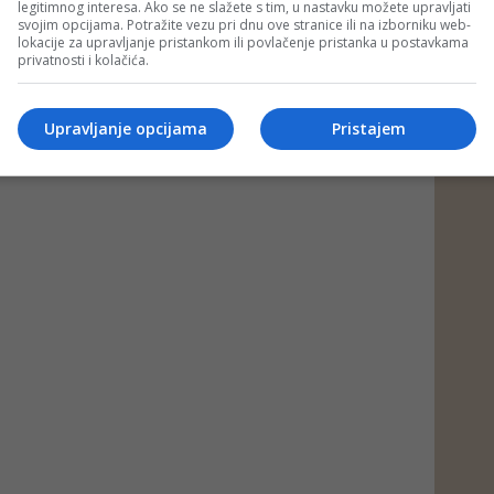
legitimnog interesa. Ako se ne slažete s tim, u nastavku možete upravljati
svojim opcijama. Potražite vezu pri dnu ove stranice ili na izborniku web-
lokacije za upravljanje pristankom ili povlačenje pristanka u postavkama
privatnosti i kolačića.
Upravljanje opcijama
Pristajem