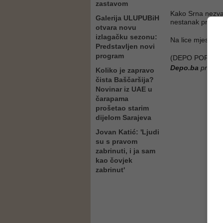
zastavom
Kako Srna nezvan
Galerija ULUPUBiH
nestanak prijavlj
otvara novu
izlagačku sezonu:
Na lice mjesta su
Predstavljen novi
program
(DEPO PORTAL/
Depo.ba
pratite
Koliko je zapravo
čista Baščaršija?
Novinar iz UAE u
čarapama
prošetao starim
dijelom Sarajeva
Jovan Katić: 'Ljudi
su s pravom
zabrinuti, i ja sam
kao čovjek
zabrinut'