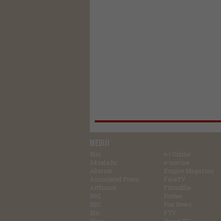
MEDIJI
Blin
e-! Online
24sata.hr
e-novine
Alternet
Empire Magazine
Associated Press
FaceTV
Artforum
Filmofilia
B92
Forbes
BBC
Fox News
Blic
FTV