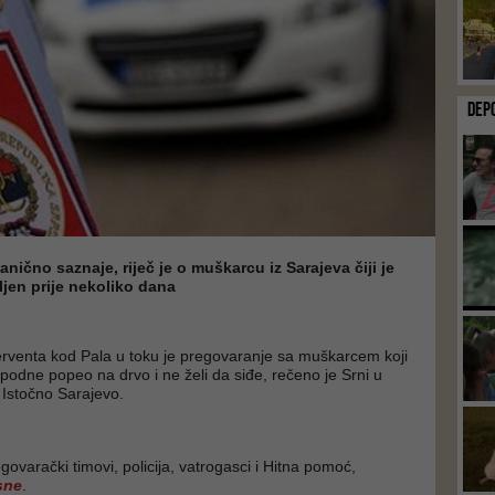
DEP
nično saznaje, riječ je o muškarcu iz Sarajeva čiji je
ljen prije nekoliko dana
rventa kod Pala u toku je pregovaranje sa muškarcem koji
 podne popeo na drvo i ne želi da siđe, rečeno je Srni u
i Istočno Sarajevo.
ovarački timovi, policija, vatrogasci i Hitna pomoć,
sne
.