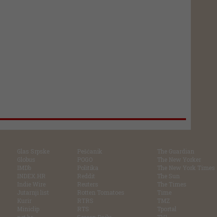
Glas Srpske
Pešćanik
The Guardian
Globus
POGO
The New Yorker
IMDb
Politika
The New York Times
INDEX.HR
Reddit
The Sun
Indie Wire
Reuters
The Times
Jutarnji list
Rotten Tomatoes
Time
Kurir
RTRS
TMZ
Miniclip
RTS
Tportal