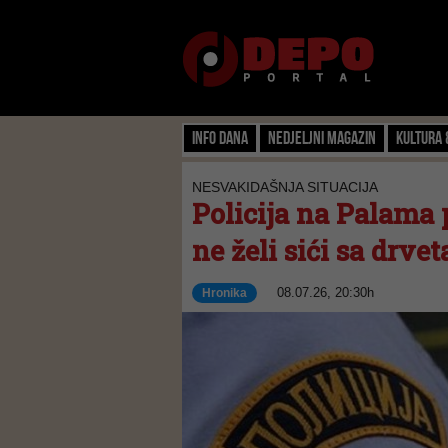
Info dana
Nedjeljni magazin
Kultura 
NESVAKIDAŠNJA SITUACIJA
Policija na Palama 
ne želi sići sa drvet
08.07.26, 20:30h
Hronika