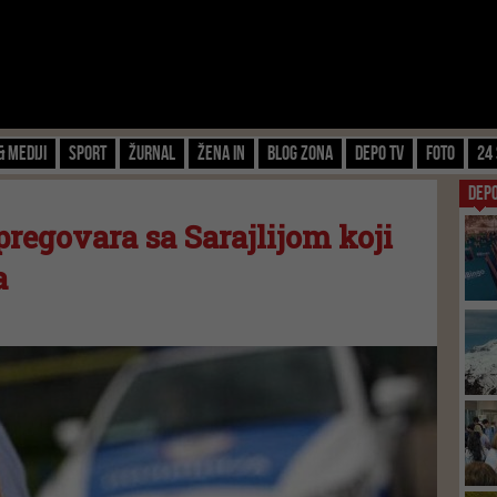
& Mediji
Sport
Žurnal
Žena IN
Blog zona
Depo TV
FOTO
24 
DEP
pregovara sa Sarajlijom koji
a