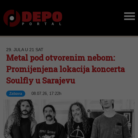
29. JULA U 21 SAT
Metal pod otvorenim nebom:
Promijenjena lokacija koncerta
Soulfly u Sarajevu
08.07.26, 17:22h
Zabava