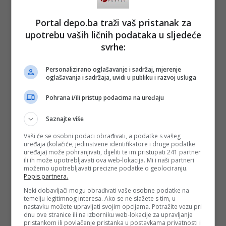
Portal depo.ba traži vaš pristanak za
upotrebu vaših ličnih podataka u sljedeće
svrhe:
Personalizirano oglašavanje i sadržaj, mjerenje
oglašavanja i sadržaja, uvidi u publiku i razvoj usluga
Pohrana i/ili pristup podacima na uređaju
Saznajte više
Vaši će se osobni podaci obrađivati, a podatke s vašeg
uređaja (kolačiće, jedinstvene identifikatore i druge podatke
uređaja) može pohranjivati, dijeliti te im pristupati 241 partner
ili ih može upotrebljavati ova web-lokacija. Mi i naši partneri
možemo upotrebljavati precizne podatke o geolociranju.
Popis partnera.
Neki dobavljači mogu obrađivati vaše osobne podatke na
temelju legitimnog interesa. Ako se ne slažete s tim, u
nastavku možete upravljati svojim opcijama. Potražite vezu pri
dnu ove stranice ili na izborniku web-lokacije za upravljanje
pristankom ili povlačenje pristanka u postavkama privatnosti i