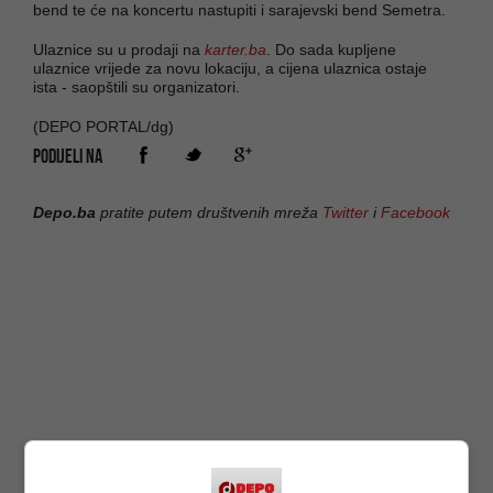
bend te će na koncertu nastupiti i sarajevski bend Semetra.
Ulaznice su u prodaji na
karter.ba
. Do sada kupljene
ulaznice vrijede za novu lokaciju, a cijena ulaznica ostaje
ista - saopštili su organizatori.
(DEPO PORTAL/dg)
PODIJELI NA
Depo.ba
pratite putem društvenih mreža
Twitter
i
Facebook