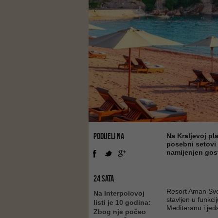
PODIJELI NA
Na Kraljevoj pl
posebni setovi 
namijenjen gost
24 SATA
Resort Aman Svet
Na Interpolovoj
stavljen u funkc
listi je 10 godina:
Mediteranu i jed
Zbog nje počeo