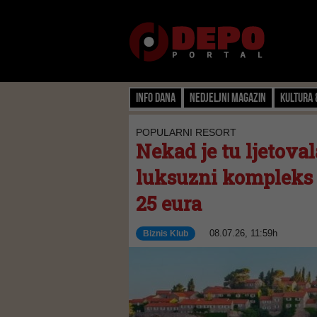
Info dana
Nedjeljni magazin
Kultura 
POPULARNI RESORT
Nekad je tu ljetoval
luksuzni kompleks 
25 eura
08.07.26, 11:59h
Biznis Klub