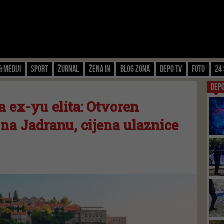
& Mediji
Sport
Žurnal
Žena IN
Blog zona
Depo TV
FOTO
24 
DEP
a ex-yu elita: Otvoren
na Jadranu, cijena ulaznice