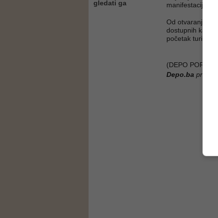
gledati ga
manifestacijama 
Od otvaranja je, 
dostupnih kapaci
početak turistič
(DEPO PORTAL/a
Depo.ba
pratite