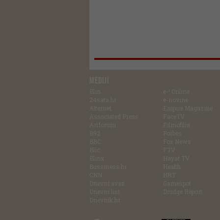
MEDIJI
Blin
e-! Online
24sata.hr
e-novine
Alternet
Empire Magazine
Associated Press
FaceTV
Artforum
Filmofilia
B92
Forbes
BBC
Fox News
Blic
FTV
Blinx
Hayat TV
Bussiness.hr
Health
CNN
HRT
Dnevni avaz
Gamespot
Dnevni list
Drudge Report
Dnevnik.hr