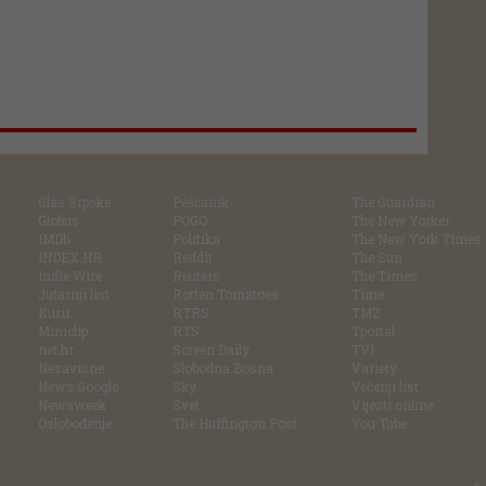
Glas Srpske
Pešćanik
The Guardian
Globus
POGO
The New Yorker
IMDb
Politika
The New York Times
INDEX.HR
Reddit
The Sun
Indie Wire
Reuters
The Times
Jutarnji list
Rotten Tomatoes
Time
Kurir
RTRS
TMZ
Miniclip
RTS
Tportal
net.hr
Screen Daily
TV1
Nezavisne
Slobodna Bosna
Variety
News Google
Sky
Večenji list
Newsweek
Svet
Vijesti online
Oslobođenje
The Huffington Post
You Tube