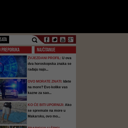
SATA
O PREPORUKA
NAJČITANIJE
ZVJEZDANI PROFIL:
U ova
dva horoskopska znaka se
rađaju najo...
OVO MORATE ZNATI:
Idete
na more? Evo kolike vas
kazne za sao...
KO ĆE BITI UPORNIJI:
Ako
se spremate na more u
Makarsku, ovo mo...