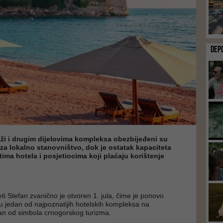
DEP
aži i drugim dijelovima kompleksa obezbijeđeni su
za lokalno stanovništvo, dok je ostatak kapaciteta
ima hotela i posjetiocima koji plaćaju korištenje
i Stefan zvanično je otvoren 1. jula, čime je ponovo
iju jedan od najpoznatijih hotelskih kompleksa na
an od simbola crnogorskog turizma.