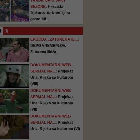
TRADICIJA U ŠPICI
SEZONE:
Hrvatski
'kukuruz-turizam' tjera
goste, Ni...
O
TV
EPIZODA „ZATURENA ILI...:
DEPO VREMEPLOV:
Zaturena Ilidža
DOKUMENTARNI WEB
SERIJAL NA...:
Projekat
Una: Rijeka sa kulturom
(VIII)
DOKUMENTARNI WEB
SERIJAL NA...:
Projekat
Una: Rijeka sa kulturom
(VII)
DOKUMENTARNI WEB
SERIJAL NA...:
Projekat
Una: Rijeka sa kulturom (VI)