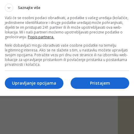
mjesnih zajednica.
Saznajte više
kako navode, zabilježen veliki interes posjetilaca, a većina
Vaši će se osobni podaci obrađivati, a podatke s vašeg uređaja (kolačiće,
teta je unaprijed rezervisana, što ukazuje na snažan
jedinstvene identifikatore i druge podatke uređaja) može pohranjivati,
ke sezone, prenosi
Biznis.ba
.
dijeliti te im pristupati 241 partner ili ih može upotrebljavati ova web-
lokacija. Mi i naši partneri možemo upotrebljavati precizne podatke o
geolociranju.
Popis partnera.
d/Foto:Arhiv)
Neki dobavljači mogu obrađivati vaše osobne podatke na temelju
 putem društvenih mreža
Twitter
i
Facebook
legitimnog interesa. Ako se ne slažete s tim, u nastavku možete upravljati
svojim opcijama. Potražite vezu pri dnu ove stranice ili na izborniku web-
lokacije za upravljanje pristankom ili povlačenje pristanka u postavkama
privatnosti i kolačića.
Upravljanje opcijama
Pristajem