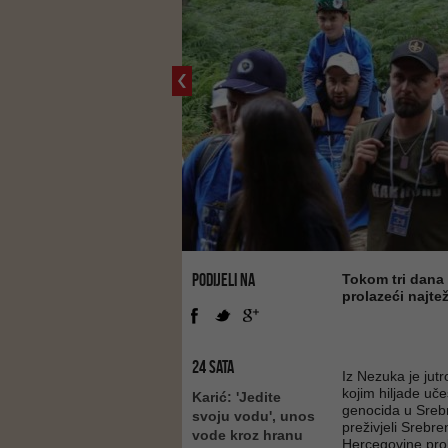
PODIJELI NA
Tokom tri dana 
prolazeći najt
24 SATA
Iz Nezuka je jut
kojim hiljade uč
Karić: 'Jedite
genocida u Srebr
svoju vodu', unos
preživjeli Srebre
vode kroz hranu
Hercegovine probi