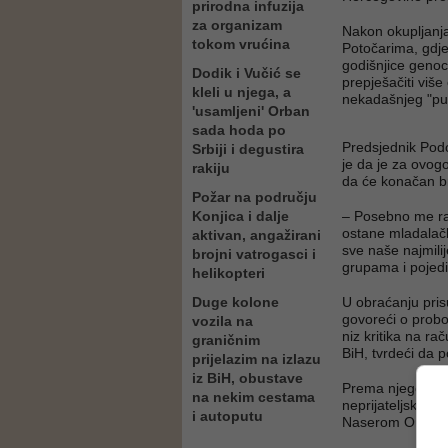
prirodna infuzija
za organizam
Nakon okupljanj
tokom vrućina
Potočarima, gdje 
godišnjice genoc
Dodik i Vučić se
prepješačiti više
kleli u njega, a
nekadašnjeg "pu
'usamljeni' Orban
sada hoda po
Predsjednik Pod
Srbiji i degustira
je da je za ovogo
rakiju
da će konačan bro
Požar na području
Konjica i dalje
– Posebno me radu
ostane mladalač
aktivan, angažirani
sve naše najmili
brojni vatrogasci i
grupama i pojed
helikopteri
Duge kolone
U obraćanju pris
govoreći o proboj
vozila na
niz kritika na r
graničnim
BiH, tvrdeći da 
prijelazim na izlazu
iz BiH, obustave
Prema njegovim r
na nekim cestama
neprijateljske li
i autoputu
Naserom Orićem