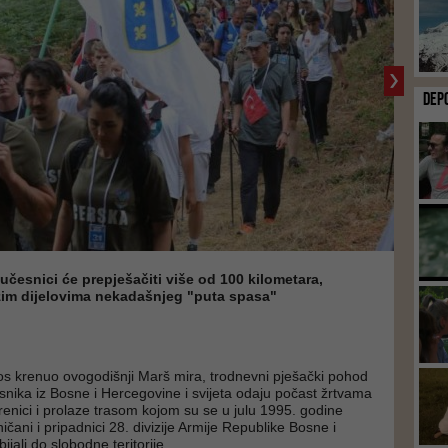
DEP
učesnici će prepješačiti više od 100 kilometara,
ežim dijelovima nekadašnjeg "puta spasa"
ros krenuo ovogodišnji Marš mira, trodnevni pješački pohod
esnika iz Bosne i Hercegovine i svijeta odaju počast žrtvama
enici i prolaze trasom kojom su se u julu 1995. godine
ničani i pripadnici 28. divizije Armije Republike Bosne i
jali do slobodne teritorije.