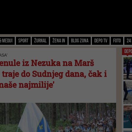
& Mediji
Sport
Žurnal
Žena IN
Blog zona
Depo TV
FOTO
24 
DEP
ASA'
renule iz Nezuka na Marš
a traje do Sudnjeg dana, čak i
aše najmilije'