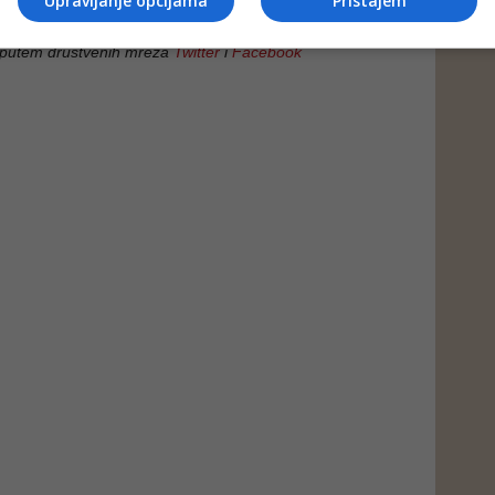
Upravljanje opcijama
Pristajem
 putem društvenih mreža
Twitter
i
Facebook