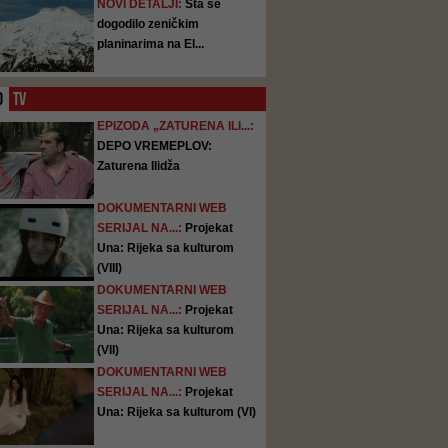
NOVI DETALJI:
Šta se
dogodilo zeničkim
planinarima na El...
O
TV
EPIZODA „ZATURENA ILI...:
DEPO VREMEPLOV:
Zaturena Ilidža
DOKUMENTARNI WEB
SERIJAL NA...:
Projekat
Una: Rijeka sa kulturom
(VIII)
DOKUMENTARNI WEB
SERIJAL NA...:
Projekat
Una: Rijeka sa kulturom
(VII)
DOKUMENTARNI WEB
SERIJAL NA...:
Projekat
Una: Rijeka sa kulturom (VI)