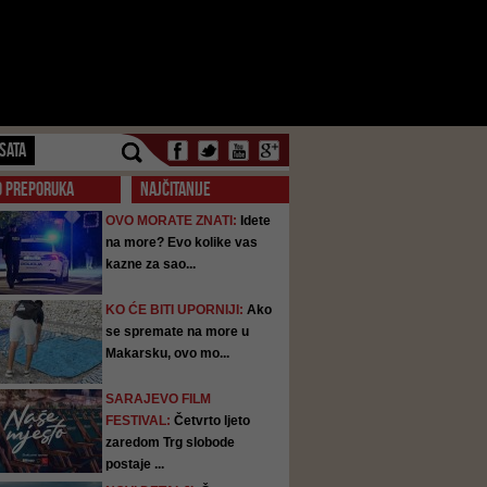
SATA
O PREPORUKA
NAJČITANIJE
OVO MORATE ZNATI:
Idete
na more? Evo kolike vas
kazne za sao...
KO ĆE BITI UPORNIJI:
Ako
se spremate na more u
Makarsku, ovo mo...
SARAJEVO FILM
FESTIVAL:
Četvrto ljeto
zaredom Trg slobode
postaje ...