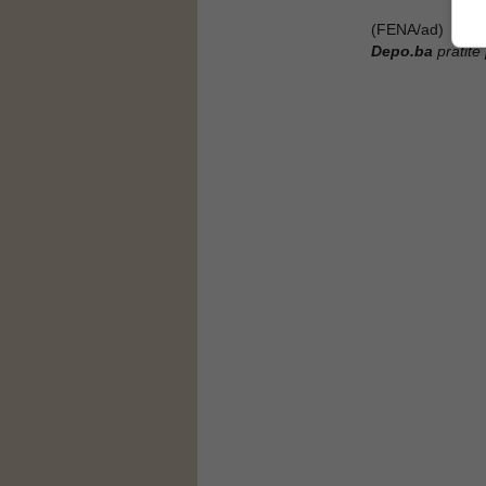
(FENA/ad)
Depo.ba
pratite