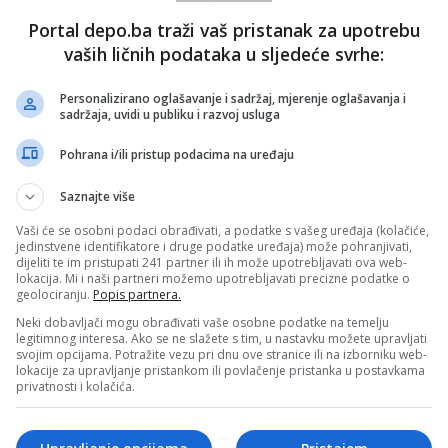
dgoj i obrazovanje Kantona Sarajevo Naida Hota-Muminović
Portal depo.ba traži vaš pristanak za upotrebu
rš mira ima posebnu ulogu u obrazovanju mladih i očuvanju
vaših ličnih podataka u sljedeće svrhe:
nici iz Kantona Sarajevo već treću godinu organizovano
du, te da ih je ove godine 230 na Maršu mira.
Personalizirano oglašavanje i sadržaj, mjerenje oglašavanja i
sadržaja, uvidi u publiku i razvoj usluga
e od 6.500 srednjoškolaca iz Kantona Sarajevo posjetilo
 bi učili o herojskom proboju i odbrani. Na taj način
Pohrana i/ili pristup podacima na uređaju
i stvaramo generacije koje će biti garant da se istina o
neće zaboraviti – poručila je Hota-Muminović.
Saznajte više
pštine Tuzlanskog kantona Ivana Mijatović naglasila je da
Vaši će se osobni podaci obrađivati, a podatke s vašeg uređaja (kolačiće,
amo pješački pohod, već snažan čin očuvanja kolektivnog
jedinstvene identifikatore i druge podatke uređaja) može pohranjivati,
dijeliti te im pristupati 241 partner ili ih može upotrebljavati ova web-
lokacija. Mi i naši partneri možemo upotrebljavati precizne podatke o
ucionalna, moralna i ljudska obaveza da čuvamo kulturu
geolociranju.
Popis partnera.
da gradimo društvo u kojem će mir, tolerancija i međusobno
emeljne vrijednosti. Učesnicima želim sretan put, jer ovo nije
Neki dobavljači mogu obrađivati vaše osobne podatke na temelju
e, već dokaz da se Srebrenica ne zaboravlja – kazala je
legitimnog interesa. Ako se ne slažete s tim, u nastavku možete upravljati
svojim opcijama. Potražite vezu pri dnu ove stranice ili na izborniku web-
lokacije za upravljanje pristankom ili povlačenje pristanka u postavkama
privatnosti i kolačića.
ionalno se organizuje u okviru programa obilježavanja
da u Srebrenici i svake godine okuplja hiljade ljudi koji
daju počast ubijenim žrtvama i šalju poruku da se istina,
 sjećanja moraju čuvati za buduće generacije.