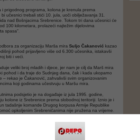
a i prigodnog programa, kolona je krenula prema
bi učesnici trebali stići 10. jula, uoči obilježavanja 31.
ida nad Bošnjacima Srebrenice. Tokom tri dana učesnici će
 od 100 kilometara, prolazeći najtežim dijelovima
ta spasa".
odbora za organizaciju Marša mira
Suljo Čakanović
kazao
dišnji pohod prijavljeno više od 6.300 učesnika, istakavši
j biti i veći.
je veliki broj mladih i djece, jer nam je cilj da Marš mira
ki pohod i da traje do Sudnjeg dana, čak i kada ukopamo
je – rekao je Čakanović, zahvalivši svim organizovanim
incima koji godinama učestvuju u Maršu mira.
utnima podsjetio je na događaje iz jula 1995. godine,
u kolone iz Srebrenice prema slobodnoj teritoriji. Iznio je i
ačun tadašnje komande Drugog korpusa Armije Republike
pomoć opkoljenim Srebreničanima nije pružena na vrijeme.
iječima, odlučujuću pomoć pri probijanju posljednje
nije pružili su dobrovoljci predvođeni ratnim komandantom
.