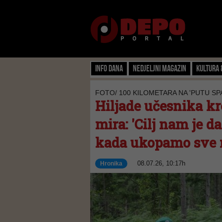
Info dana
Nedjeljni magazin
Kultura 
FOTO/ 100 KILOMETARA NA 'PUTU SP
Hiljade učesnika k
mira: 'Cilj nam je d
kada ukopamo sve n
08.07.26, 10:17h
Hronika