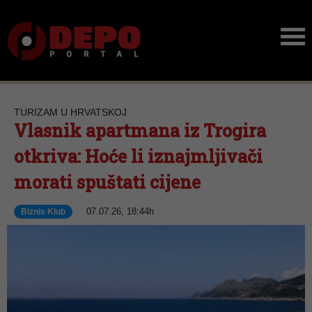
TURIZAM U HRVATSKOJ
Vlasnik apartmana iz Trogira
otkriva: Hoće li iznajmljivači
morati spuštati cijene
07.07.26, 18:44h
Biznis Klub