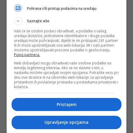
Posljednjih godina sve se više govori o produljenju turističke
sezone i jačanju prometa izvan jula i augusta. Upravo zato
Pohrana i/ili pristup podacima na uređaju
će rujan ove godine biti jedan od ključnih pokazatelja
uspješnosti hrvatskog turizma. Prvi rezultati pokazuju da su
Saznajte više
se brojne crne prognoze zasad pokazale neutemeljenima.
Unatoč geopolitičkim neizvjesnostima, raspravama o
Vaši će se osobni podaci obrađivati, a podatke s vašeg
cijenama i snažnoj konkurenciji drugih mediteranskih
uređaja (kolačiće, jedinstvene identifikatore i druge podatke
destinacija, Hrvatska je u glavni dio ljeta ušla s vrlo dobrim
uređaja) može pohranjivati, dijeliti te im pristupati 241 partner
rezultatima.
ili ih može upotrebljavati ova web-lokacija. Mi i naši partneri
možemo upotrebljavati precizne podatke o geolociranju.
Ako se pozitivni trend nastavi tijekom jula i augusta, a
Popis partnera.
postsezona ispuni očekivanja turističkih djelatnika, 2026. bi
Neki dobavljači mogu obrađivati vaše osobne podatke na
se ponovno mogla svrstati među najuspješnije turističke
temelju legitimnog interesa. Ako se ne slažete s tim, u
godine dosad.
nastavku možete upravljati svojim opcijama. Potražite vezu pri
PODIJELI NA
dnu ove stranice ili na izborniku web-lokacije za upravljanje
pristankom ili povlačenje pristanka u postavkama privatnosti i
kolačića.
Depo.ba
pratite putem društvenih mreža
Twitter
i
Facebook
Pristajem
Upravljanje opcijama