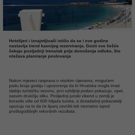
Hotelijeri i iznajmljivači ističu da se i ove godine
nastavlja trend kasnijeg rezerviranja. Gosti sve češće
čekaju posljednji trenutak prije donošenja odluke, što
otežava planiranje poslovanja
Nakon mjeseci rasprava o visokim cijenama, mogućem
padu broja gostiju i upozorenja da bi Hrvatska mogla imati
slabiju turističku sezonu, prvi ozbiljniji podaci pokazuju, opet,
sasvim drukčiju sliku. Posljednji junski vikend u zemlji je
boravilo više od 600 hiljada turista, a dosadašnji pokazatelji
upućuju na to da će lipanj završiti tek neznatno ispod
prošlogodišnjih rekordnih rezultata.