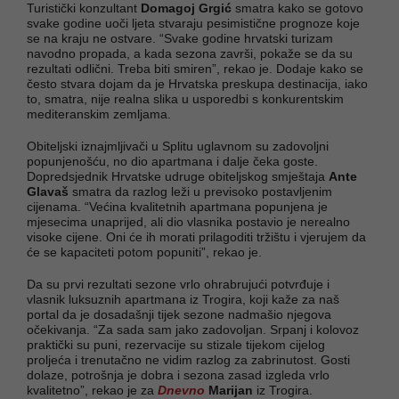
Turistički konzultant
Domagoj Grgić
smatra kako se gotovo
svake godine uoči ljeta stvaraju pesimistične prognoze koje
se na kraju ne ostvare. “Svake godine hrvatski turizam
navodno propada, a kada sezona završi, pokaže se da su
rezultati odlični. Treba biti smiren”, rekao je. Dodaje kako se
često stvara dojam da je Hrvatska preskupa destinacija, iako
to, smatra, nije realna slika u usporedbi s konkurentskim
mediteranskim zemljama.
Obiteljski iznajmljivači u Splitu uglavnom su zadovoljni
popunjenošću, no dio apartmana i dalje čeka goste.
Dopredsjednik Hrvatske udruge obiteljskog smještaja
Ante
Glavaš
smatra da razlog leži u previsoko postavljenim
cijenama. “Većina kvalitetnih apartmana popunjena je
mjesecima unaprijed, ali dio vlasnika postavio je nerealno
visoke cijene. Oni će ih morati prilagoditi tržištu i vjerujem da
će se kapaciteti potom popuniti”, rekao je.
Da su prvi rezultati sezone vrlo ohrabrujući potvrđuje i
vlasnik luksuznih apartmana iz Trogira, koji kaže za naš
portal da je dosadašnji tijek sezone nadmašio njegova
očekivanja. “Za sada sam jako zadovoljan. Srpanj i kolovoz
praktički su puni, rezervacije su stizale tijekom cijelog
proljeća i trenutačno ne vidim razlog za zabrinutost. Gosti
dolaze, potrošnja je dobra i sezona zasad izgleda vrlo
kvalitetno”, rekao je za
Dnevno
Marijan
iz Trogira.