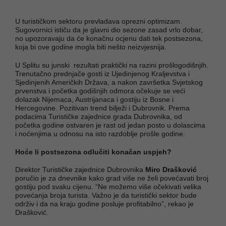
U turističkom sektoru prevladava oprezni optimizam.
Sugovornici ističu da je glavni dio sezone zasad vrlo dobar,
no upozoravaju da će konačnu ocjenu dati tek postsezona,
koja bi ove godine mogla biti nešto neizvjesnija.
U Splitu su junski rezultati praktički na razini prošlogodišnjih.
Trenutačno prednjače gosti iz Ujedinjenog Kraljevstva i
Sjedinjenih Američkih Država, a nakon završetka Svjetskog
prvenstva i početka godišnjih odmora očekuje se veći
dolazak Nijemaca, Austrijanaca i gostiju iz Bosne i
Hercegovine. Pozitivan trend bilježi i Dubrovnik. Prema
podacima Turističke zajednice grada Dubrovnika, od
početka godine ostvaren je rast od jedan posto u dolascima
i noćenjima u odnosu na isto razdoblje prošle godine.
Hoće li postsezona odlučiti konačan uspjeh?
Direktor Turističke zajednice Dubrovnika
Miro Drašković
poručio je za dnevnike kako grad više ne želi povećavati broj
gostiju pod svaku cijenu. “Ne možemo više očekivati velika
povećanja broja turista. Važno je da turistički sektor bude
održiv i da na kraju godine posluje profitabilno”, rekao je
Drašković.