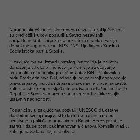
Narodna skupština je istovremeno usvojila i zaključke koje
su predložili klubovi poslanika Savez nezavisnih
socijaldemokrata, Srpska demokratska stranka, Partija
demokratskog progresa, NPS-DNS, Ujedinjena Srpska i
Socijalistička partija Srpske.
U zaključcima se, između ostalog, navodi da je prilikom
donošenja odluke o imenovanju Komisije za očuvanje
nacionalnih spomenika prekršen Ustav BiH i Poslovnik o
radu Predsjedništva BiH, odbacuju se pokušaji osporavanja
prava srpskog naroda i Srpska pravoslavna crkva na zaštitu
kulturno-istorijskog nasljeđa, te pozivaju nadležne institucije
Republike Srpske da preduzmu mjere radi zaštite svojih
ustavnih nadležnosti.
Poslanici su u zaključcima pozvali i UNESCO da ostane
dosljedan svojoj misiji zaštite kulturne baštine i da ne
učestvuje u političkim procesima u Bosni i Hercegovini, te
zatražili da se postupak imenovanja članova Komisije vrati u,
kako je navedeno, legalne okvire.