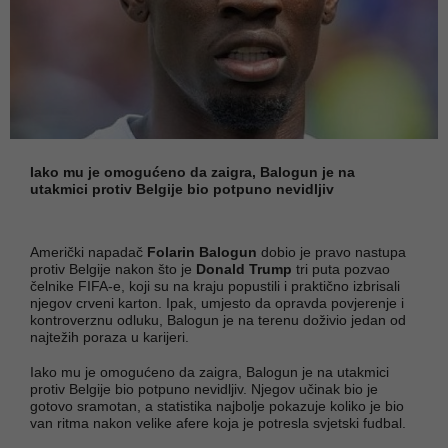
Iako mu je omogućeno da zaigra, Balogun je na
utakmici protiv Belgije bio potpuno nevidljiv
Američki napadač
Folarin Balogun
dobio je pravo nastupa
protiv Belgije nakon što je
Donald Trump
tri puta pozvao
čelnike FIFA-e, koji su na kraju popustili i praktično izbrisali
njegov crveni karton. Ipak, umjesto da opravda povjerenje i
kontroverznu odluku, Balogun je na terenu doživio jedan od
najtežih poraza u karijeri.
Iako mu je omogućeno da zaigra, Balogun je na utakmici
protiv Belgije bio potpuno nevidljiv. Njegov učinak bio je
gotovo sramotan, a statistika najbolje pokazuje koliko je bio
van ritma nakon velike afere koja je potresla svjetski fudbal.