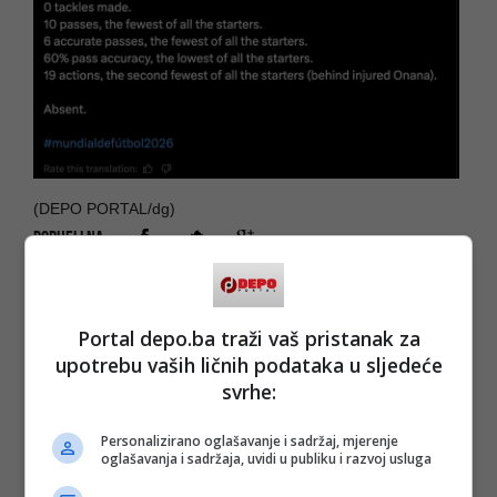
(DEPO PORTAL/dg)
PODIJELI NA
Depo.ba
pratite putem društvenih mreža
Twitter
i
Facebook
Portal depo.ba traži vaš pristanak za
upotrebu vaših ličnih podataka u sljedeće
svrhe:
Personalizirano oglašavanje i sadržaj, mjerenje
oglašavanja i sadržaja, uvidi u publiku i razvoj usluga