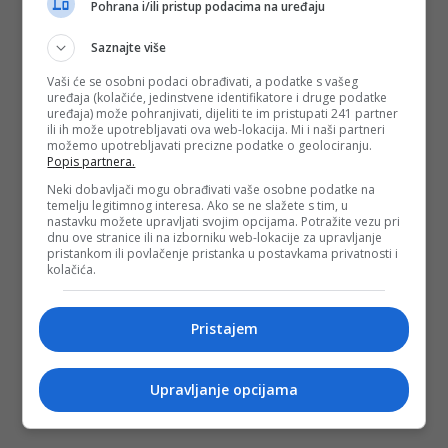
Pohrana i/ili pristup podacima na uređaju
Saznajte više
Vaši će se osobni podaci obrađivati, a podatke s vašeg
uređaja (kolačiće, jedinstvene identifikatore i druge podatke
uređaja) može pohranjivati, dijeliti te im pristupati 241 partner
ili ih može upotrebljavati ova web-lokacija. Mi i naši partneri
možemo upotrebljavati precizne podatke o geolociranju.
Popis partnera.
Neki dobavljači mogu obrađivati vaše osobne podatke na
temelju legitimnog interesa. Ako se ne slažete s tim, u
nastavku možete upravljati svojim opcijama. Potražite vezu pri
dnu ove stranice ili na izborniku web-lokacije za upravljanje
pristankom ili povlačenje pristanka u postavkama privatnosti i
kolačića.
Pristajem
Upravljanje opcijama