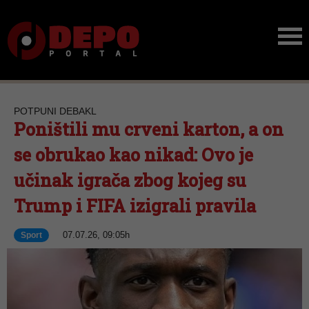
POTPUNI DEBAKL
Poništili mu crveni karton, a on
se obrukao kao nikad: Ovo je
učinak igrača zbog kojeg su
Trump i FIFA izigrali pravila
07.07.26, 09:05h
Sport