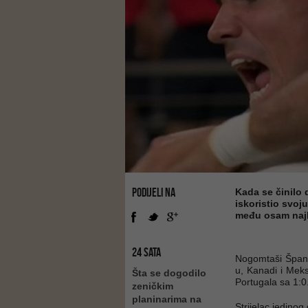
PODIJELI NA
Kada se činilo 
iskoristio svoj
među osam najbo
24 SATA
Nogomtaši Španij
u, Kanadi i Meksi
Šta se dogodilo
Portugala sa 1:0
zeničkim
planinarima na
Strijelac jedinog