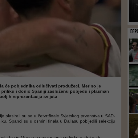
DEP
da će pobjednika odlučivati produžeci, Merino je
u priliku i donio Španiji zasluženu pobjedu i plasman
ljih reprezentacija svijeta
e plasirali su se u četvrtfinale Svjetskog prvenstva u SAD-
ku. Španci su u osmini finala u Dallasu pobijedili selekciju
.
 gola bio je Merina u prvoj minuti sudijske nadoknade.