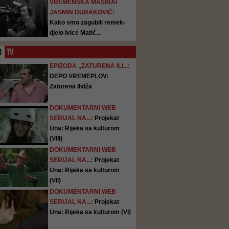
VREMENSKA MAŠINA/
JASMIN DURAKOVIĆ:
Kako smo zagubili remek-
djelo Ivice Matić...
O
TV
EPIZODA „ZATURENA ILI...:
DEPO VREMEPLOV:
Zaturena Ilidža
DOKUMENTARNI WEB
SERIJAL NA...:
Projekat
Una: Rijeka sa kulturom
(VIII)
DOKUMENTARNI WEB
SERIJAL NA...:
Projekat
Una: Rijeka sa kulturom
(VII)
DOKUMENTARNI WEB
SERIJAL NA...:
Projekat
Una: Rijeka sa kulturom (VI)