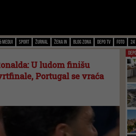
& Mediji
Sport
Žurnal
Žena IN
Blog zona
Depo TV
FOTO
24 
DEP
Ronalda: U ludom finišu
vrtfinale, Portugal se vraća