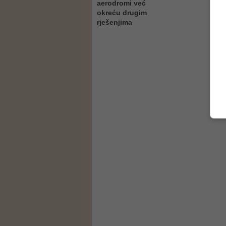
aerodromi već
okreću drugim
rješenjima