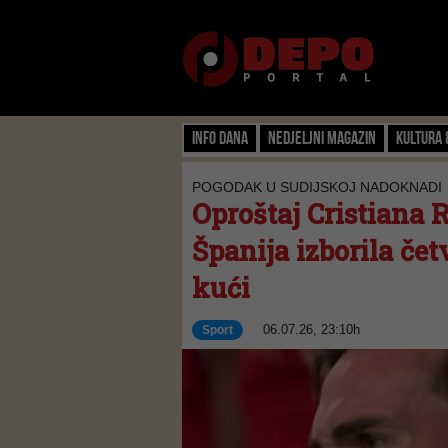
Info dana
Nedjeljni magazin
Kultura 
POGODAK U SUDIJSKOJ NADOKNADI
Oproštaj Cristiana 
Španija izborila čet
kući
06.07.26, 23:10h
Sport