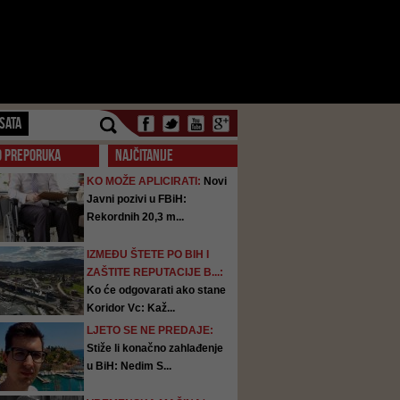
SATA
O PREPORUKA
NAJČITANIJE
KO MOŽE APLICIRATI:
Novi
Javni pozivi u FBiH:
Rekordnih 20,3 m...
IZMEĐU ŠTETE PO BIH I
ZAŠTITE REPUTACIJE B...:
Ko će odgovarati ako stane
Koridor Vc: Kaž...
LJETO SE NE PREDAJE:
Stiže li konačno zahlađenje
u BiH: Nedim S...