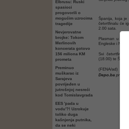
Elbrusu: Ruski
spasioci
progovorili o
mogućim uzrocima
Španija, koja je
četvrtfinalu će i
tragedije
2.00 sata.
Nevjerovatne
brojke: Tokom
Plasman u četvrt
Merlinovih
Engleske i Norv
koncerata gotovo
156 miliona KM
Svi četvrtfinali
(18.00) te Švicar
prometa
Preminuo
(FENA/ad)
muškarac iz
Depo.ba
pratite
Sarajeva
povrijeđen u
jutrošnjoj nesreći
kod Tomislavgrada
EES 'pada u
vodu'?! Uzrokuje
toliko duga
kašnjenja putnika,
da se neki