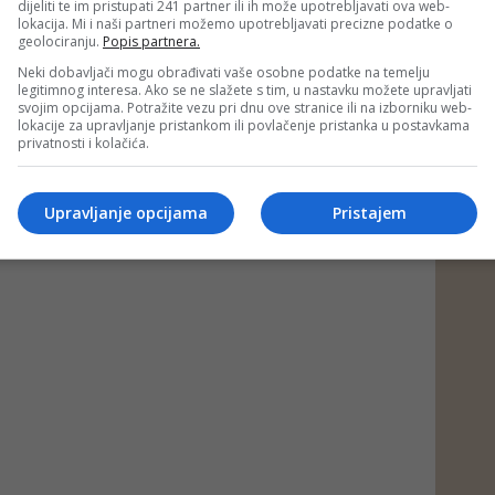
dijeliti te im pristupati 241 partner ili ih može upotrebljavati ova web-
lokacija. Mi i naši partneri možemo upotrebljavati precizne podatke o
geolociranju.
Popis partnera.
Neki dobavljači mogu obrađivati vaše osobne podatke na temelju
legitimnog interesa. Ako se ne slažete s tim, u nastavku možete upravljati
svojim opcijama. Potražite vezu pri dnu ove stranice ili na izborniku web-
lokacije za upravljanje pristankom ili povlačenje pristanka u postavkama
privatnosti i kolačića.
Upravljanje opcijama
Pristajem