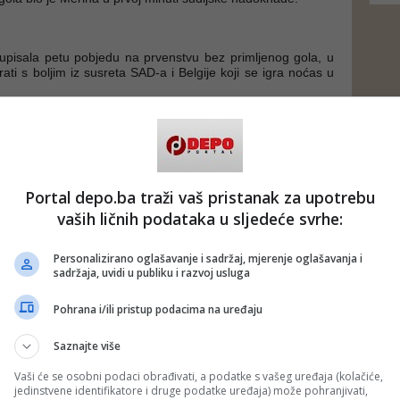
 upisala petu pobjedu na prvenstvu bez primljenog gola, u
grati s boljim iz susreta SAD-a i Belgije koji se igra noćas u
finale ranije su izborile selekcije Francuske i Maroka te
eške.
sti bit će poznati sutra nakon susreta Argentine i Egipta
ske i Kolumbije (22.00).
Portal depo.ba traži vaš pristanak za upotrebu
vaših ličnih podataka u sljedeće svrhe:
 putem društvenih mreža
Twitter
i
Facebook
Personalizirano oglašavanje i sadržaj, mjerenje oglašavanja i
sadržaja, uvidi u publiku i razvoj usluga
Pohrana i/ili pristup podacima na uređaju
Saznajte više
Vaši će se osobni podaci obrađivati, a podatke s vašeg uređaja (kolačiće,
jedinstvene identifikatore i druge podatke uređaja) može pohranjivati,