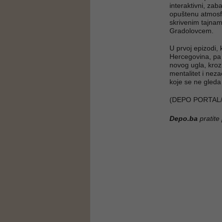
interaktivni, zab
opuštenu atmosfer
skrivenim tajnam
Gradolovcem.
U prvoj epizodi,
Hercegovina, pa ć
novog ugla, kroz 
mentalitet i nez
koje se ne gleda
(DEPO PORTAL/
Depo.ba
pratite