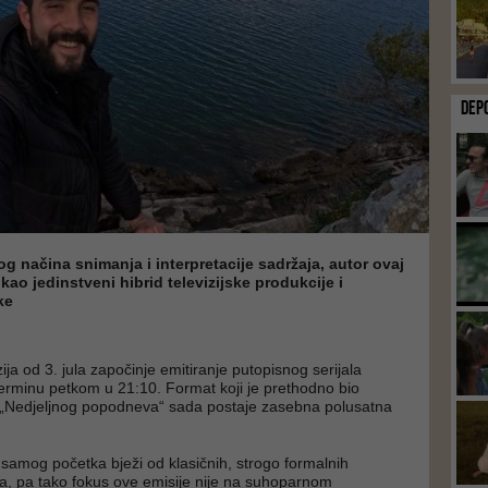
DEP
g načina snimanja i interpretacije sadržaja, autor ovaj
kao jedinstveni hibrid televizijske produkcije i
ke
ija od 3. jula započinje emitiranje putopisnog serijala
erminu petkom u 21:10. Format koji je prethodno bio
u „Nedjeljnog popodneva“ sada postaje zasebna polusatna
samog početka bježi od klasičnih, strogo formalnih
ira, pa tako fokus ove emisije nije na suhoparnom