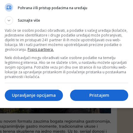
rirodno, kulturno i historijski pripadaju. Gledaoci mogu
an ritam u kojem se prepliću kulturno-historijski kontekst,
Pohrana i/ili pristup podacima na uređaju
i lokalni način života naših regija.
Saznajte više
Vaši će se osobni podaci obrađivati, a podatke s vašeg uređaja (kolačiće,
jedinstvene identifikatore i druge podatke uređaja) može pohranjivati,
dijeliti te im pristupati 241 partner ili ih može upotrebljavati ova web-
lokacija. Mi i naši partneri možemo upotrebljavati precizne podatke o
geolociranju.
Popis partnera.
Neki dobavljači mogu obrađivati vaše osobne podatke na temelju
legitimnog interesa. Ako se ne slažete s tim, u nastavku možete upravljati
svojim opcijama. Potražite vezu pri dnu ove stranice ili na izborniku web-
lokacije za upravljanje pristankom ili povlačenje pristanka u postavkama
privatnosti i kolačića.
Upravljanje opcijama
Pristajem
u novom formatu zauzima bogata regionalna gastronomija,
najzanimljivije gastro momente, tradicionalne ukuse i
s terena skupljene na jedno mjesto. Uz to, serijal donosi i