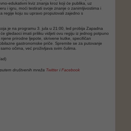
avno-edukativni kviz znanja kroz koji će publika, uz
u i igru, moći testirati svoje znanje o zanimljivostima i
a regije koju su upravo proputovali zajedno s
 koja je na programu 3. jula u 21:00, led probija Zapadna
e gledaoci imati priliku vidjeti ovu regiju iz jednog potpuno
njene prirodne ljepote, skrivene kutke, specifičan
aobilazne gastronomske priče. Spremite se za putovanje
 samo očima, već proživljava svim čulima.
ad)
 putem društvenih mreža
Twitter
i
Facebook