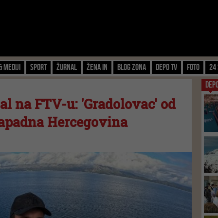
& Mediji
Sport
Žurnal
Žena IN
Blog zona
Depo TV
FOTO
24 
DEP
jal na FTV-u: 'Gradolovac' od
a Zapadna Hercegovina