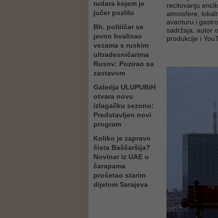
rudara kojem je
recitovanju enci
jučer pozlilo
atmosfere, lokaln
avanturu i gastr
Bh. političar se
sadržaja, autor o
javno hvalisao
produkcije i You
vezama s ruskim
ultradesničarima
Rusov: Pozirao sa
zastavom
Galerija ULUPUBiH
otvara novu
izlagačku sezonu:
Predstavljen novi
program
Koliko je zapravo
čista Baščaršija?
Novinar iz UAE u
čarapama
prošetao starim
dijelom Sarajeva