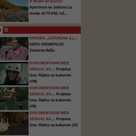
A NEMA NI GUŽVE:
Apartman na Jadranu za
manje od 70 KM, ruč...
O
TV
EPIZODA „ZATURENA ILI...:
DEPO VREMEPLOV:
Zaturena Ilidža
DOKUMENTARNI WEB
SERIJAL NA...:
Projekat
Una: Rijeka sa kulturom
(VIII)
DOKUMENTARNI WEB
SERIJAL NA...:
Projekat
Una: Rijeka sa kulturom
(VII)
DOKUMENTARNI WEB
SERIJAL NA...:
Projekat
Una: Rijeka sa kulturom (VI)