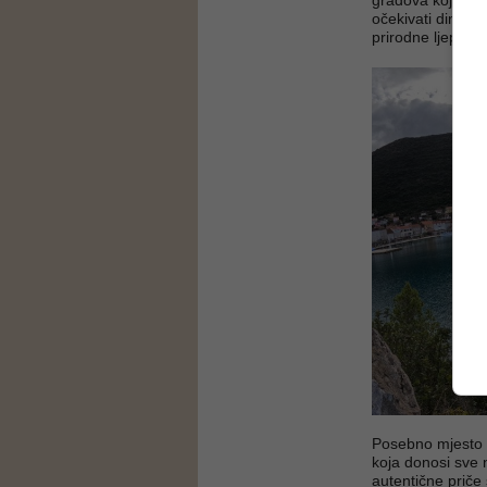
gradova koji im p
očekivati dinamič
prirodne ljepote 
Posebno mjesto 
koja donosi sve 
autentične priče 