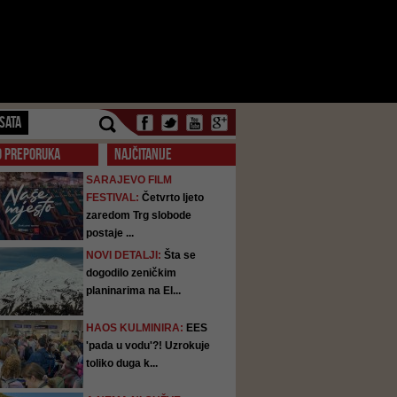
SATA
O PREPORUKA
NAJČITANIJE
SARAJEVO FILM
FESTIVAL:
Četvrto ljeto
zaredom Trg slobode
postaje ...
NOVI DETALJI:
Šta se
dogodilo zeničkim
planinarima na El...
HAOS KULMINIRA:
EES
'pada u vodu'?! Uzrokuje
toliko duga k...