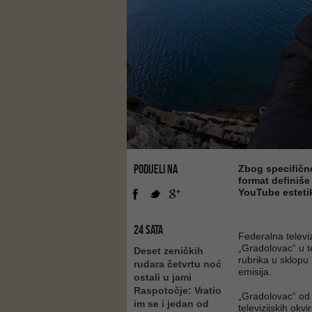
PODIJELI NA
Zbog specifično
format definiše 
YouTube esteti
24 SATA
Federalna televiz
„Gradolovac“ u t
Deset zeničkih
rubrika u sklop
rudara četvrtu noć
emisija.
ostali u jami
Raspotočje: Vratio
„Gradolovac“ od 
im se i jedan od
televizijskih okv