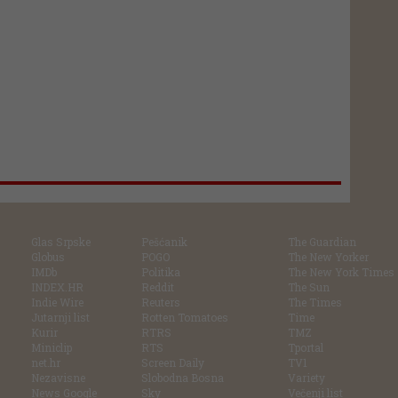
Glas Srpske
Pešćanik
The Guardian
Globus
POGO
The New Yorker
IMDb
Politika
The New York Times
INDEX.HR
Reddit
The Sun
Indie Wire
Reuters
The Times
Jutarnji list
Rotten Tomatoes
Time
Kurir
RTRS
TMZ
Miniclip
RTS
Tportal
net.hr
Screen Daily
TV1
Nezavisne
Slobodna Bosna
Variety
News Google
Sky
Večenji list