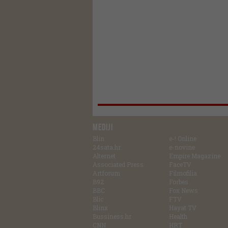
MEDIJI
Blin
e-! Online
24sata.hr
e-novine
Alternet
Empire Magazine
Associated Press
FaceTV
Artforum
Filmofilia
B92
Forbes
BBC
Fox News
Blic
FTV
Blinx
Hayat TV
Bussiness.hr
Health
CNN
HRT