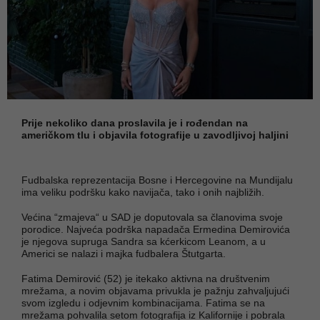
Prije nekoliko dana proslavila je i rođendan na
američkom tlu i objavila fotografije u zavodljivoj haljini
Fudbalska reprezentacija Bosne i Hercegovine na Mundijalu
ima veliku podršku kako navijača, tako i onih najbližih.
Većina “zmajeva“ u SAD je doputovala sa članovima svoje
porodice. Najveća podrška napadača Ermedina Demirovića
je njegova supruga Sandra sa kćerkicom Leanom, a u
Americi se nalazi i majka fudbalera Štutgarta.
Fatima Demirović (52) je itekako aktivna na društvenim
mrežama, a novim objavama privukla je pažnju zahvaljujući
svom izgledu i odjevnim kombinacijama. Fatima se na
mrežama pohvalila setom fotografija iz Kalifornije i pobrala