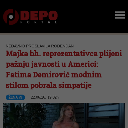
NEDAVNO PROSLAVILA ROĐENDAN
Majka bh. reprezentativca plijeni
pažnju javnosti u Americi:
Fatima Demirović modnim
stilom pobrala simpatije
22.06.26, 19:02h
ŽENA iN