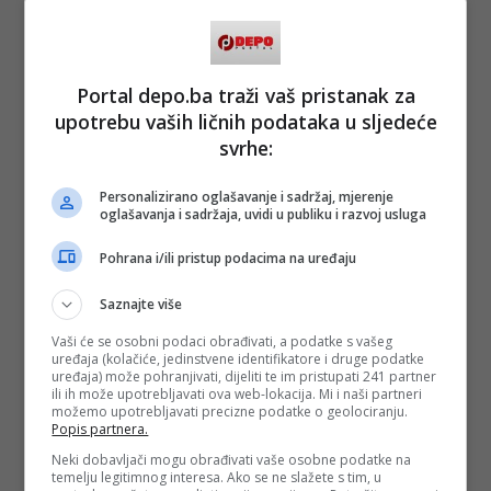
uvijek čuvala leđa. Majci Fatimi je to tada bilo posebno teško
prihvatiti. To što sam tada odlučio bio je najgori trenutak u
životu moje mame. Danas imam 28 godina, a ona i dalje
zaplače svaki put kada me posjeti i kada se mora vratiti kući.
Ona i danas sebi prebacuje što je ‘dala’ svoje dijete od 16
Portal depo.ba traži vaš pristanak za
godina. Sav ovaj medijski pritisak, novac i slava njoj nisu
upotrebu vaših ličnih podataka u sljedeće
bitni - rekao je Demirović koji je inače rođen u Njemačkoj
1998. godine.
svrhe:
Inače, Fatima je takođe rođena u Njemačkoj, a njegov otac
se tamo preselio neposredno prije rata.
Personalizirano oglašavanje i sadržaj, mjerenje
oglašavanja i sadržaja, uvidi u publiku i razvoj usluga
(DEPO PORTAL/ad)
Pohrana i/ili pristup podacima na uređaju
PODIJELI NA
Saznajte više
Vaši će se osobni podaci obrađivati, a podatke s vašeg
uređaja (kolačiće, jedinstvene identifikatore i druge podatke
Depo.ba
pratite putem društvenih mreža
Twitter
i
Facebook
uređaja) može pohranjivati, dijeliti te im pristupati 241 partner
ili ih može upotrebljavati ova web-lokacija. Mi i naši partneri
možemo upotrebljavati precizne podatke o geolociranju.
Popis partnera.
Neki dobavljači mogu obrađivati vaše osobne podatke na
temelju legitimnog interesa. Ako se ne slažete s tim, u