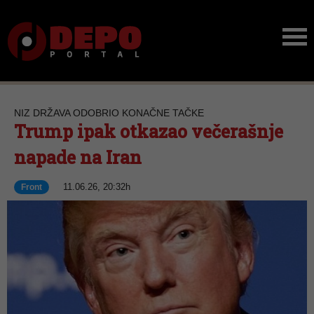
NIZ DRŽAVA ODOBRIO KONAČNE TAČKE
Trump ipak otkazao večerašnje
napade na Iran
11.06.26, 20:32h
Front