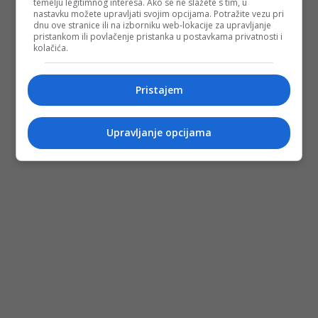
temelju legitimnog interesa. Ako se ne slažete s tim, u
nastavku možete upravljati svojim opcijama. Potražite vezu pri
dnu ove stranice ili na izborniku web-lokacije za upravljanje
pristankom ili povlačenje pristanka u postavkama privatnosti i
kolačića.
Pristajem
Upravljanje opcijama