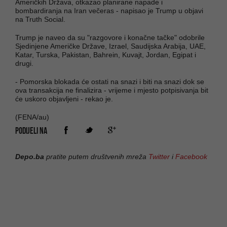
Američkih Država, otkazao planirane napade i
bombardiranja na Iran večeras - napisao je Trump u objavi
na Truth Social.
Trump je naveo da su "razgovore i konačne tačke" odobrile
Sjedinjene Američke Države, Izrael, Saudijska Arabija, UAE,
Katar, Turska, Pakistan, Bahrein, Kuvajt, Jordan, Egipat i
drugi.
- Pomorska blokada će ostati na snazi ​​​​i biti na snazi ​​​​dok se
ova transakcija ne finalizira - vrijeme i mjesto potpisivanja bit
će uskoro objavljeni - rekao je.
(FENA/au)
PODIJELI NA
Depo.ba
pratite putem društvenih mreža
Twitter
i
Facebook