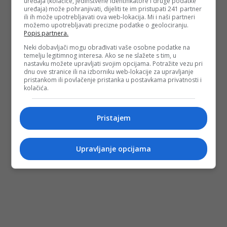
uređaja (kolačiće, jedinstvene identifikatore i druge podatke
uređaja) može pohranjivati, dijeliti te im pristupati 241 partner
PODIJELI NA
ili ih može upotrebljavati ova web-lokacija. Mi i naši partneri
možemo upotrebljavati precizne podatke o geolociranju.
Popis partnera.
Depo.ba
pratite putem društvenih mreža
Twitter
i
Facebook
Neki dobavljači mogu obrađivati vaše osobne podatke na
temelju legitimnog interesa. Ako se ne slažete s tim, u
nastavku možete upravljati svojim opcijama. Potražite vezu pri
dnu ove stranice ili na izborniku web-lokacije za upravljanje
pristankom ili povlačenje pristanka u postavkama privatnosti i
kolačića.
Pristajem
Upravljanje opcijama