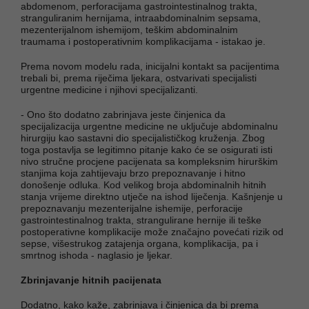
abdomenom, perforacijama gastrointestinalnog trakta,
stranguliranim hernijama, intraabdominalnim sepsama,
mezenterijalnom ishemijom, teškim abdominalnim
traumama i postoperativnim komplikacijama - istakao je.
Prema novom modelu rada, inicijalni kontakt sa pacijentima
trebali bi, prema riječima ljekara, ostvarivati specijalisti
urgentne medicine i njihovi specijalizanti.
- Ono što dodatno zabrinjava jeste činjenica da
specijalizacija urgentne medicine ne uključuje abdominalnu
hirurgiju kao sastavni dio specijalističkog kruženja. Zbog
toga postavlja se legitimno pitanje kako će se osigurati isti
nivo stručne procjene pacijenata sa kompleksnim hirurškim
stanjima koja zahtijevaju brzo prepoznavanje i hitno
donošenje odluka. Kod velikog broja abdominalnih hitnih
stanja vrijeme direktno utječe na ishod liječenja. Kašnjenje u
prepoznavanju mezenterijalne ishemije, perforacije
gastrointestinalnog trakta, strangulirane hernije ili teške
postoperativne komplikacije može značajno povećati rizik od
sepse, višestrukog zatajenja organa, komplikacija, pa i
smrtnog ishoda - naglasio je ljekar.
Zbrinjavanje hitnih pacijenata
Dodatno, kako kaže, zabrinjava i činjenica da bi prema