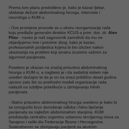
Prema tom planu predviđeno je, kako je kazao ljekar,
ukidanje dežure abdominalnog hirurga, interniste i
neurologa u KUM-u.
- Ove promjene provode se u okviru reorganizacije rada
koju predlaže generalni direktor KCUS-a prim. doc. dr.
Alen
Pilav
- naveo je naš sagovornik zamolivši da mu ne
objavljujemo ime i prezime zbog, kako je kazao,
profesionalnih posljedica kojima bi bio izložen nakon
ukazivanja na problem koji smatra izuzetno važnim za
sigurnost pacijenata.
Posebno je ukazao na značaj prisustva abdominalnog
hirurga u KUM-u, a naglasio je i da sadašnji sistem nije
uveden slučajno te da je on na snazi približno deset godina
upravo zato što su prethodni modeli organizacije rada
nailazili na ozbiljne poteškoće u zbrinjavanju hitnih
pacijenata.
- Stalno prisustvo abdominalnog hirurga uvedeno je kako bi
se omogućilo brzo donošenje odluka i hitno liječenje
pacijenata sa najtežim abdominalnim stanjima. KUM
predstavlja centralnu urgentnu ustanovu tercijarnog nivoa za
Sarajevo i veliki dio Federacije Bosne i Hercegovine.
Svakodnevno se zbrinjavaju pacijenti sa akutnim