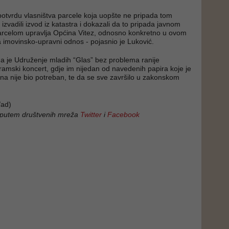
 potvrdu vlasništva parcele koja uopšte ne pripada tom
o izvadili izvod iz katastra i dokazali da to pripada javnom
arcelom upravlja Općina Vitez, odnosno konkretno u ovom
a imovinsko-upravni odnos - pojasnio je Luković.
da je Udruženje mladih “Glas” bez problema ranije
ramski koncert, gdje im nijedan od navedenih papira koje je
ina nije bio potreban, te da se sve završilo u zakonskom
ad)
 putem društvenih mreža
Twitter
i
Facebook