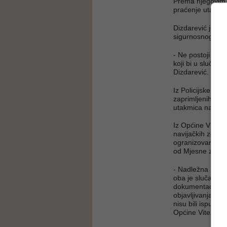
Prema njegovim ri
praćenje utakmic
Dizdarević je miš
sigurnosnog aspe
- Ne postoji dovo
koji bi u slučaju
Dizdarević.
Iz Policijske sta
zaprimljenih zah
utakmica na trgu
Iz Općine Vitez 
navijačkih zona 
ogranizovanje do
od Mjesne zajedn
- Nadležna Služb
oba je slučaja z
dokumentacije p
objavljivanja ov
nisu bili ispunjen
Općine Vitez.