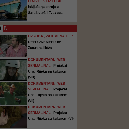
OBAVIJEST IZ EPBIH:
Isključenja struje u
Sarajevu 6. i 7. avgu...
O
TV
EPIZODA „ZATURENA ILI...:
DEPO VREMEPLOV:
Zaturena Ilidža
DOKUMENTARNI WEB
SERIJAL NA...:
Projekat
Una: Rijeka sa kulturom
(VIII)
DOKUMENTARNI WEB
SERIJAL NA...:
Projekat
Una: Rijeka sa kulturom
(VII)
DOKUMENTARNI WEB
SERIJAL NA...:
Projekat
Una: Rijeka sa kulturom (VI)