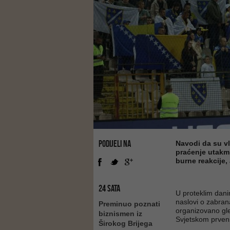
PODIJELI NA
Navodi da su vl
praćenje utakmi
burne reakcije,
24 SATA
U proteklim dani
naslovi o zabran
Preminuo poznati
organizovano gl
biznismen iz
Svjetskom prven
Širokog Brijega