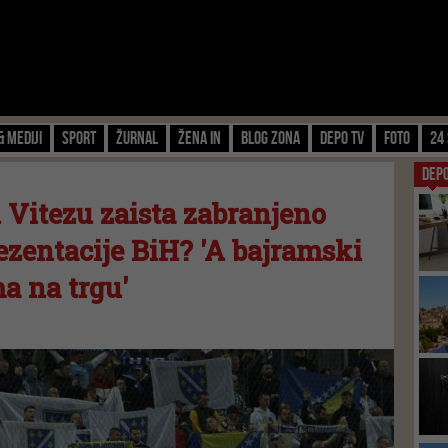
& Mediji
Sport
Žurnal
Žena IN
Blog zona
Depo TV
FOTO
24 
DEP
 i Vitezu zaista zabranjeno
ezentacije BiH? 'A bajramski
a na trgu'