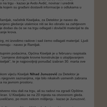
ko na trgu - kazao je Avdo Avdić, novinar i urednik
ala kojem su građani dostavili informacije o odlukama u
amljak, načelnik Kiseljaka, za Detektor je naveo da
anjeno gledanje utakmice niti se iko obratio sa zahtjevom
e dodao da će se na trgu odlagati i dovlačiti materijal te da
danje krova.
trg, mi izvodimo radove i sad ćemo odlagati materijal. Ljudi
premaju - naveo je Ramljak.
upnim podacima, Općina Kiseljak je u februaru raspisala
 “zamjene dotrajale krovne konstrukcije s utopljavanjem
seljak”, te je najpovoljniji ponuđač izabran 30. marta ove
skom vijeću Kiseljak
Nihad Junuzović
za Detektor je
njegovim saznanjima, nije bilo nikakvih usmenih zabrana
ca na javnom prostoru.
tveno nisu dali na trgu, ali su radovi na zgradi Opštine.
i kran. U Kiseljaku se na 20 mjesta na otvorenom gleda.
euveličano, po mom nekom mišljenju - kazao je Junuzović.