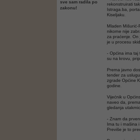
sve sam radila po
rekonstruirati ta
zakonu!
Istraga.ba, port
Kiseljaku.
Mladen Mišurić-R
nikome nije zabr
za praćenje. On j
je u procesu ski
- Općina ima taj 
su na krovu, pri
Prema javno dost
tender za uslugu
zgrade Općine Ki
godine.
Vijećnik u Općin
naveo da, prema 
gledanja utakmi
- Znam da prvens
Ima tu i mašina 
Previše je to pr