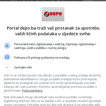
ječima, u režiji različitih udruženja već je organizovano
a te smatra da se od Kiseljaka pravi “grad slučaj”.
ljenja da disperzija navijača na više lokacija, sa
kta, zapravo otežava situaciju.
ljan broj policajaca koji bi bio angažovan na više lokacija,
Portal depo.ba traži vaš pristanak za upotrebu
 bilo čega situaciju mogao staviti pod kontrolu - kazao je
vaših ličnih podataka u sljedeće svrhe:
nice Kiseljak na upit Detektora odgovorili su da nemaju
Personalizirano oglašavanje i sadržaj, mjerenje oglašavanja i
tjeva za javna okupljanja za organizovanim praćenjem
sadržaja, uvidi u publiku i razvoj usluga
.
Pohrana i/ili pristup podacima na uređaju
također su demantovali navode o zabrani organizovanja
ili javnog gledanja utakmica na gradskom trgu. Za
gađaja su im, kako navode, pristigla dva zahtjeva – jedan
Saznajte više
ice Vitez 1, a drugi od Udruženja mladih “Glas”.
Vaši će se osobni podaci obrađivati, a podatke s vašeg uređaja (kolačiće,
a za imovinsko-pravne poslove, katastar i urbanizam u
jedinstvene identifikatore i druge podatke uređaja) može pohranjivati,
dijeliti te im pristupati 241 partner ili ih može upotrebljavati ova web-
atražila dopunu podnesaka i dostavljanje dodatne
lokacija. Mi i naši partneri možemo upotrebljavati precizne podatke o
otrebne za donošenje konačne odluke. Do dana
geolociranju.
Popis partnera.
og priopćenja tražene dopune nisu dostavljene, zbog čega
i uvjeti za izdavanje traženih suglasnosti - kazali su iz
Neki dobavljači mogu obrađivati vaše osobne podatke na temelju
legitimnog interesa. Ako se ne slažete s tim, u nastavku možete upravljati
svojim opcijama. Potražite vezu pri dnu ove stranice ili na izborniku web-