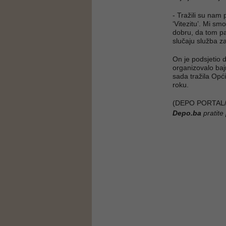
- Tražili su nam
‘Vitezitu’. Mi sm
dobru, da tom p
slučaju služba z
On je podsjetio 
organizovalo baj
sada tražila Opć
roku.
(DEPO PORTAL/
Depo.ba
pratite