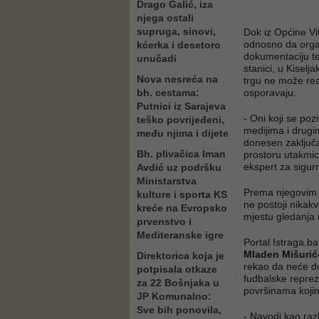
Drago Galić, iza
njega ostali
supruga, sinovi,
Dok iz Općine Vi
odnosno da organ
kćerka i desetoro
dokumentaciju te 
unučadi
stanici, u Kisel
Nova nesreća na
trgu ne može rea
bh. cestama:
osporavaju.
Putnici iz Sarajeva
- Oni koji se po
teško povrijeđeni,
medijima i drugi
među njima i dijete
donesen zaključak
Bh. plivačica Iman
prostoru utakmic
ekspert za sigur
Avdić uz podršku
Ministarstva
Prema njegovim ri
kulture i sporta KS
ne postoji nikak
kreće na Evropsko
mjestu gledanja 
prvenstvo i
Mediteranske igre
Portal Istraga.ba
Mladen Mišuri
Direktorica koja je
rekao da neće do
potpisala otkaze
fudbalske reprez
za 22 Bošnjaka u
površinama koji
JP Komunalno:
Sve bih ponovila,
- Navodi kao ra