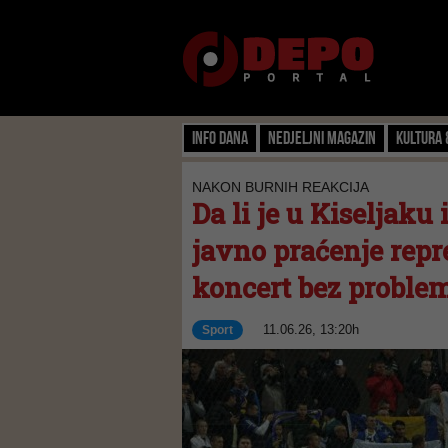
Info dana
Nedjeljni magazin
Kultura 
NAKON BURNIH REAKCIJA
Da li je u Kiseljaku
javno praćenje repr
koncert bez problem
11.06.26, 13:20h
Sport