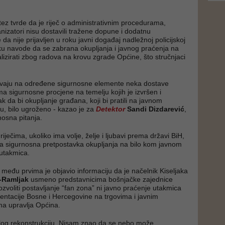
tez tvrde da je riječ o administrativnim procedurama,
izatori nisu dostavili tražene dopune i dodatnu
da nije prijavljen u roku javni događaj nadležnoj policijskoj
jaku navode da se zabrana okupljanja i javnog praćenja na
lizirati zbog radova na krovu zgrade Općine, što stručnjaci
zivaju na određene sigurnosne elemente neka dostave
ma sigurnosne procjene na temelju kojih je izvršen i
 da bi okupljanje građana, koji bi pratili na javnom
u, bilo ugroženo - kazao je za
Detektor
Sandi Dizdarević
,
nosna pitanja.
ječima, ukoliko ima volje, želje i ljubavi prema državi BiH,
va sigurnosna pretpostavka okupljanja na bilo kom javnom
utakmica.
 među prvima je objavio informaciju da je načelnik Kiseljaka
ć-Ramljak
usmeno predstavnicima bošnjačke zajednice
zvoliti postavljanje “fan zona” ni javno praćenje utakmica
entacije Bosne i Hercegovine na trgovima i javnim
ma upravlja Općina.
zlog rekonstrukciju. Nisam znao da se nebo može