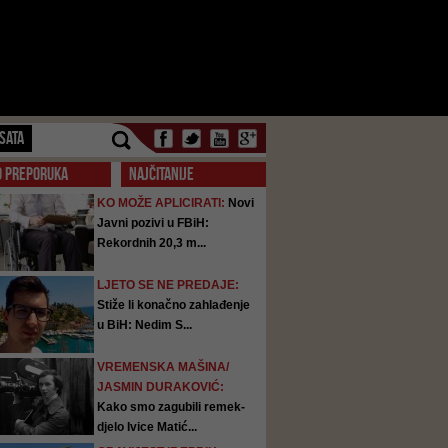
SATA
O PREPORUKA
NAJČITANIJE
KO MOŽE APLICIRATI:
Novi
Javni pozivi u FBiH:
Rekordnih 20,3 m...
LJETO SE NE PREDAJE:
Stiže li konačno zahlađenje
u BiH: Nedim S...
VREMENSKA MAŠINA/
JASMIN DURAKOVIĆ:
Kako smo zagubili remek-
djelo Ivice Matić...