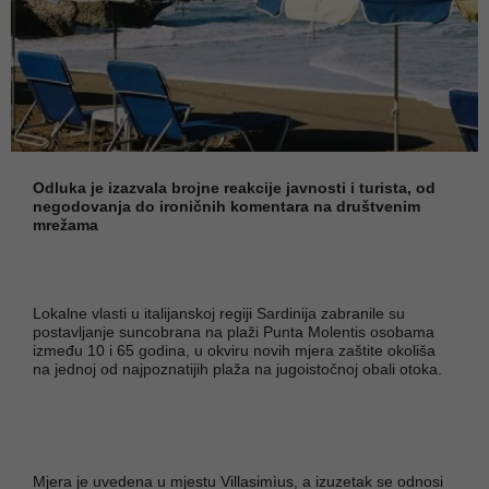
Odluka je izazvala brojne reakcije javnosti i turista, od
negodovanja do ironičnih komentara na društvenim
mrežama
Lokalne vlasti u italijanskoj regiji Sardinija zabranile su
postavljanje suncobrana na plaži Punta Molentis osobama
između 10 i 65 godina, u okviru novih mjera zaštite okoliša
na jednoj od najpoznatijih plaža na jugoistočnoj obali otoka.
Mjera je uvedena u mjestu Villasimìus, a izuzetak se odnosi