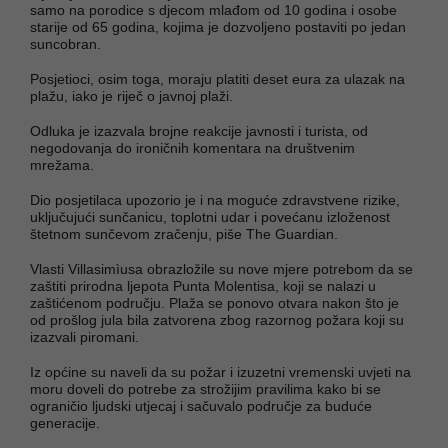
samo na porodice s djecom mlađom od 10 godina i osobe
starije od 65 godina, kojima je dozvoljeno postaviti po jedan
suncobran.
Posjetioci, osim toga, moraju platiti deset eura za ulazak na
plažu, iako je riječ o javnoj plaži.
Odluka je izazvala brojne reakcije javnosti i turista, od
negodovanja do ironičnih komentara na društvenim
mrežama.
Dio posjetilaca upozorio je i na moguće zdravstvene rizike,
uključujući sunčanicu, toplotni udar i povećanu izloženost
štetnom sunčevom zračenju, piše The Guardian.
Vlasti Villasimìusa obrazložile su nove mjere potrebom da se
zaštiti prirodna ljepota Punta Molentisa, koji se nalazi u
zaštićenom području. Plaža se ponovo otvara nakon što je
od prošlog jula bila zatvorena zbog razornog požara koji su
izazvali piromani.
Iz općine su naveli da su požar i izuzetni vremenski uvjeti na
moru doveli do potrebe za strožijim pravilima kako bi se
ograničio ljudski utjecaj i sačuvalo područje za buduće
generacije.