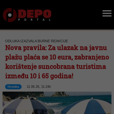
ODLUKA IZAZVALA BURNE REAKCIJE
Nova pravila: Za ulazak na javnu
plažu plaća se 10 eura, zabranjeno
korištenje suncobrana turistima
između 10 i 65 godina!
11.06.26, 11:24h
Hronika