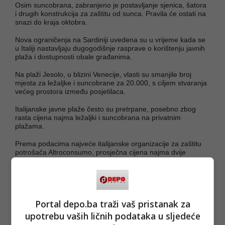
Osim suncobrana, zabranjeno je postavljanje sjenica, šatora
i drugih konstrukcija za zaštitu od sunca. Pravila će ostati na
snazi do kraja oktobra.
Nova ograničenja na Sardiniji uvedena su u vrijeme kada se
u Italiji nastavljaju dugogodišnje rasprave o korištenju javnih
plaža i dostupnosti obale građanima.
Na plaži Jesolo, u blizini Venecije, vlasti su smanjile broj
mjesta za ležaljke i suncobrane za 20.000, s ciljem stvaranja
većeg prostora između posjetilaca.
Italijanske javne plaže često su pretrpane, posebno zbog
rasta cijena najma ležaljki i suncobrana na privatnim
plažama.
Prema podacima najveće italijanske organizacije za zaštitu
potrošača Altroconsumo, prosječna cijena najma dvije
ležaljke i suncobrana u privatnim koncesijama porasla je za
24 posto u posljednjih pet godina, a samo u prošloj godini za
šest posto.
(FENA/ad)
Portal depo.ba traži vaš pristanak za
PODIJELI NA
upotrebu vaših ličnih podataka u sljedeće