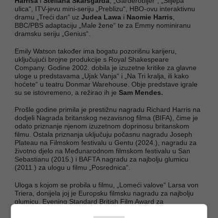
Harrisa
i
Stellana Skarsgårda
, „Garderobijer“, „Slijepa
ulica“, ITV-jevu mini-seriju „Preblizu“, HBO-ovu interaktivnu
dramu „Treći dan“ uz
Judea Lawa
i
Naomie Harris
,
BBC/PBS adaptaciju „Male žene“ te za Emmy nominiranu
dramsku seriju „Genius“.
Emily Watson također ima bogatu pozorišnu karijeru,
uključujući brojne produkcije s Royal Shakespeare
Company. Godine 2002. dobila je izuzetne kritike za glavne
uloge u predstavama „Ujak Vanja“ i „Na Tri kralja, ili kako
hoćete“ u teatru Donmar Warehouse. Obje predstave igrale
su se istovremeno, a režirao ih je
Sam Mendes.
Prošle godine primila je prestižnu nagradu Richard Harris na
dodjeli Nagrada britanskog nezavisnog filma (BIFA), čime je
odato priznanje njenom izuzetnom doprinosu britanskom
filmu. Ostala priznanja uključuju počasnu nagradu Joseph
Plateau na Filmskom festivalu u Gentu (2024.), nagradu za
životno djelo na Međunarodnom filmskom festivalu u San
Sebastianu (2015.) i BAFTA nagradu za najbolju glumicu
(2011.) za ulogu u filmu „Posrednica“.
Uloga s kojom se probila u filmu, „Lomeći valove“ Larsa von
Triera, donijela joj je Europsku filmsku nagradu za najbolju
glumicu, Evening Standard British Film Award za
najperspektivniju novu glumicu, nagradu londonskih filmskih
kritičara za najbolju britansku novu glumicu, nagradu New