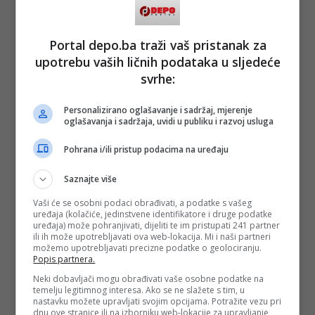
Generation Udruženja filmskih kritičara Los Angelesa i
nagradu Udruženja filmskih kritičara New Yorka za najbolju
glumicu. Za tu ulogu bila je nominirana i za Oscara®, Zlatni
Portal depo.ba traži vaš pristanak za
globus i BAFTA filmsku nagradu za najbolju glumicu.
upotrebu vaših ličnih podataka u sljedeće
Pored toga, Emily Watson bila je nominirana 2019. s
svrhe:
HBO/Sky mini-serijom „Černobil“ za Emmy i Zlatni globus.
32. Sarajevo Film Festival bit će održan od 14. do 21.
augusta 2026. godine.
Personalizirano oglašavanje i sadržaj, mjerenje
oglašavanja i sadržaja, uvidi u publiku i razvoj usluga
Prethodni dobitnici Počasnog Srca Sarajeva su:
Pohrana i/ili pristup podacima na uređaju
Willem Dafoe (2025), Stellan Skarsgård (2025), Ray
Winstone (2025), Paolo Sorrentino (2025), Meg Ryan
Saznajte više
(2024), Alexander Payne (2024), John Turturro (2024),
Philippe Bober (2024), Christof Papousek (2024), Mark
Vaši će se osobni podaci obrađivati, a podatke s vašeg
Cousins (2023), Lynne Ramsay (2023), Charlie Kaufman
uređaja (kolačiće, jedinstvene identifikatore i druge podatke
(2023), Jesse Eisenberg (2022), Ruben Östlund (2022),
uređaja) može pohranjivati, dijeliti te im pristupati 241 partner
Sergei Loznitsa (2022), Paul Joseph Schrader (2022), Wim
ili ih može upotrebljavati ova web-lokacija. Mi i naši partneri
Wenders (2021), Michel Franco (2020), Mads Mikkelsen
možemo upotrebljavati precizne podatke o geolociranju.
(2020), Tim Roth (2019), Isabelle Huppert (2019), Alejandro
Popis partnera.
González Iñárritu (2019), Paweł Pawlikowski (2019), Nijaz
Hastor (2018), Nuri Bilge Ceylan (2018), Oliver Stone
Neki dobavljači mogu obrađivati vaše osobne podatke na
temelju legitimnog interesa. Ako se ne slažete s tim, u
(2017), John Cleese (2017), Wolfgang Amadeus Brülhart
nastavku možete upravljati svojim opcijama. Potražite vezu pri
(2016), Stephen Frears (2016), Robert De Niro (Lifetime
dnu ove stranice ili na izborniku web-lokacije za upravljanje
Achievement Award, 2016), Benicio Del Toro (2015), Atom