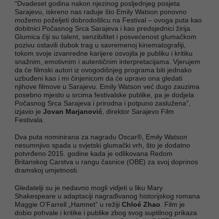
“Dvadeset godina nakon njezinog posljednjeg posjeta
Sarajevu, iskreno nas raduje što Emily Watson ponovno
možemo poželjeti dobrodošlicu na Festival – ovoga puta kao
dobitnici Počasnog Srca Sarajeva i kao predsjednici žirija.
Glumica čiji su talent, senzibilitet i posvećenost glumačkom
pozivu ostavili dubok trag u savremenoj kinematografiji,
tokom svoje izvanredne karijere osvojila je publiku i kritiku
snažnim, emotivnim i autentičnim interpretacijama. Vjerujem
da će filmski autori iz ovogodišnjeg programa biti jednako
uzbuđeni kao i mi činjenicom da će upravo ona gledati
njihove filmove u Sarajevu. Emily Watson već dugo zauzima
posebno mjesto u srcima festivalske publike, pa je dodjela
Počasnog Srca Sarajeva i prirodna i potpuno zaslužena”,
izjavio je
Jovan Marjanović
, direktor Sarajevo Film
Festivala.
Dva puta nominirana za nagradu Oscar®, Emily Watson
nesumnjivo spada u svjetski glumački vrh, što je dodatno
potvrđeno 2015. godine kada je odlikovana Redom
Britanskog Carstva u rangu časnice (OBE) za svoj doprinos
dramskoj umjetnosti.
Gledatelji su je nedavno mogli vidjeti u liku Mary
Shakespeare u adaptaciji nagrađivanog historijskog romana
Maggie O’Farrell „Hamnet” u režiji
Chloé Zhao
. Film je
dobio pohvale i kritike i publike zbog svog suptilnog prikaza