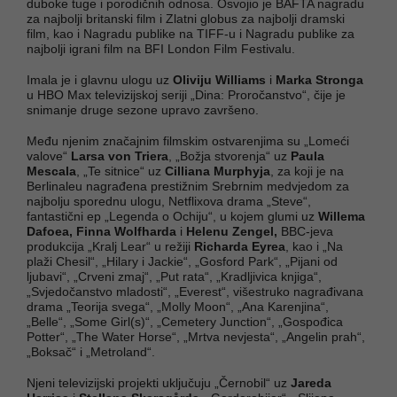
duboke tuge i porodičnih odnosa. Osvojio je BAFTA nagradu
za najbolji britanski film i Zlatni globus za najbolji dramski
film, kao i Nagradu publike na TIFF-u i Nagradu publike za
najbolji igrani film na BFI London Film Festivalu.
Imala je i glavnu ulogu uz
Oliviju Williams
i
Marka Stronga
u HBO Max televizijskoj seriji „Dina: Proročanstvo“, čije je
snimanje druge sezone upravo završeno.
Među njenim značajnim filmskim ostvarenjima su „Lomeći
valove“
Larsa von Triera
, „Božja stvorenja“ uz
Paula
Mescala
, „Te sitnice“ uz
Cilliana Murphyja
, za koji je na
Berlinaleu nagrađena prestižnim Srebrnim medvjedom za
najbolju sporednu ulogu, Netflixova drama „Steve“,
fantastični ep „Legenda o Ochiju“, u kojem glumi uz
Willema
Dafoea, Finna Wolfharda
i
Helenu Zengel,
BBC-jeva
produkcija „Kralj Lear“ u režiji
Richarda Eyrea
, kao i „Na
plaži Chesil“, „Hilary i Jackie“, „Gosford Park“, „Pijani od
ljubavi“, „Crveni zmaj“, „Put rata“, „Kradljivica knjiga“,
„Svjedočanstvo mladosti“, „Everest“, višestruko nagrađivana
drama „Teorija svega“, „Molly Moon“, „Ana Karenjina“,
„Belle“, „Some Girl(s)“, „Cemetery Junction“, „Gospođica
Potter“, „The Water Horse“, „Mrtva nevjesta“, „Angelin prah“,
„Boksač“ i „Metroland“.
Njeni televizijski projekti uključuju „Černobil“ uz
Jareda