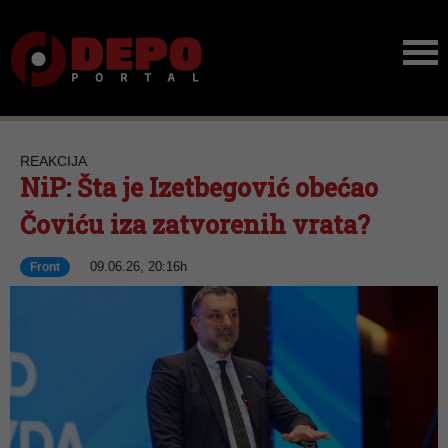
REAKCIJA
NiP: Šta je Izetbegović obećao
Čoviću iza zatvorenih vrata?
09.06.26, 20:16h
Front