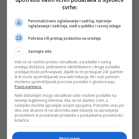
PODIJELI NA
svrhe:
Depo.ba
pratite putem društvenih mreža
Twitter
i
Facebook
Personalizirano oglašavanje i sadržaj, mjerenje
oglašavanja i sadržaja, uvidi u publiku i razvoj usluga
Pohrana i/ili pristup podacima na uređaju
Saznajte više
Vaši će se osobni podaci obrađivati, a podatke s vašeg
uređaja (kolačiće, jedinstvene identifikatore i druge podatke
uređaja) može pohranjivati, dijeliti te im pristupati 241 partner
ili ih može upotrebljavati ova web-lokacija. Mi i naši partneri
možemo upotrebljavati precizne podatke o geolociranju.
Popis partnera.
Neki dobavljači mogu obrađivati vaše osobne podatke na
temelju legitimnog interesa. Ako se ne slažete s tim, u
nastavku možete upravljati svojim opcijama. Potražite vezu pri
dnu ove stranice ili na izborniku web-lokacije za upravljanje
pristankom ili povlačenje pristanka u postavkama privatnosti i
kolačića.
Pristajem