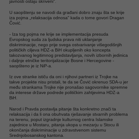
javnosti ostaju skriveni".
U saopštenju se navodi da građani dobro znaju šta se krije
iza pojma „relaksacija odnosa" kada o tome govori Dragan
Čović.
- Iza tog pojma ne krije se implementacija presuda
Evropskog suda za ljudska prava niti uklanjanje
diskriminacije, nego prije svega ostvarivanje višegodišnjih
političkih ciljeva HDZ-a BiH okupljenih oko koncepta
takozvanog legitimnog predstavljanja, novih izbornih jedinica
i daljnje etničke teritorijalizacije Bosne i Hercegovine -
saopšteno je iz NiP-a.
Iz ove stranke ističu da oni i njihovi partneri iz Trojke na
takve projekte nisu pristali, te da se Čović okrenuo SDA-u jer
među strankama Trojke nije pronašao sagovornike spremne
da interese države podrede političkim zahtjevima HDZ-a
BiH.
Narod i Pravda postavlja pitanje šta konkretno znači ta
relaksacija i da li ona obuhvata rješavanje stvarnih problema
na terenu, poput izgradnje kulturnog centra Islamske
zajednice u Mostaru, pitanja ukopa u mezarju u Stocu ili
okončanja diskriminacije u zdravstvenom sistemu
Srednjobosanskog kantona.