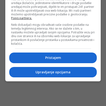
uređaja (kolačiće, jedinstvene identifikatore i druge podatke
uređaja) može pohranjivati, dijeliti te im pristupati 241 partner
ili ih može upotrebljavati ova web-lokacija. Mi i naši partneri
možemo upotrebljavati precizne podatke o geolociranju.
Popis partnera.
Neki dobavljači mogu obrađivati vaše osobne podatke na
temelju legitimnog interesa. Ako se ne slažete s tim, u
nastavku možete upravljati svojim opcijama. Potražite vezu pri
dnu ove stranice ili na izborniku web-lokacije za upravljanje
pristankom ili povlačenje pristanka u postavkama privatnosti i
kolačića.
Pristajem
Upravljanje opcijama