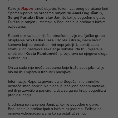
Kako je
Raport
sinoć objavio, tokom vatrenog obračuna kod
Spomen-parka na Vracama ranjeni su
Amel Bogučanin,
Sergej Furtula
i
Branislav Janjić,
koji je pogođen u glavu.
Furtula je ranjen u stomak, a Bogučanin je prošao s lakšim
ozljedama.
Raport otkriva da je riječ o obračunu dvije mafijaške grupe
okupljenje oko
Darka Eleza
i
Đorđa Ždrale,
inače bivših
kumova koji su postali smrtni neprijatelji. U policiji sada
strahuju od nastavka eskalacije sukoba. Na licu mjesta je
sinoć bio i
Kosta Pandurević
i provjerava se njegova uloga
u obračunu.
On za sada nije među osobama koje traže specijalci, ali je
bio na licu mjesta u trenutku pucnjave.
Informacije Raporta govore da je Bogučanin u trenutku
nesreće imao pancir. Na njega je ispaljeno sedam metaka,
pet ih je završilo u panciru, a dva su ga na kraju pogodila u
predjelu nogu.
U odnosu na ranjenog Janjića, koji je pogođen u glavu,
Bogučanin je prošao ipak s lakšim ozljedama. Policija na
osnovu videonadzora zna ko su ostali učesnici.