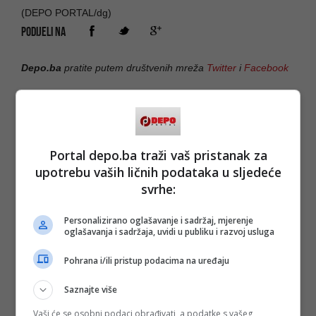
(DEPO PORTAL/dg)
PODIJELI NA
Depo.ba
pratite putem društvenih mreža
Twitter
i
Facebook
Portal depo.ba traži vaš pristanak za
upotrebu vaših ličnih podataka u sljedeće
svrhe:
Personalizirano oglašavanje i sadržaj, mjerenje
oglašavanja i sadržaja, uvidi u publiku i razvoj usluga
Pohrana i/ili pristup podacima na uređaju
Saznajte više
Vaši će se osobni podaci obrađivati, a podatke s vašeg