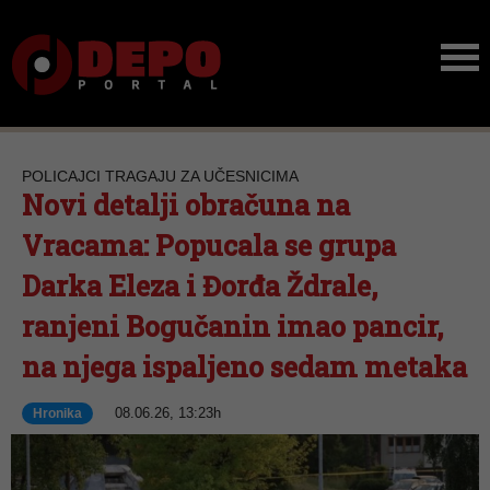
POLICAJCI TRAGAJU ZA UČESNICIMA
Novi detalji obračuna na
Vracama: Popucala se grupa
Darka Eleza i Đorđa Ždrale,
ranjeni Bogučanin imao pancir,
na njega ispaljeno sedam metaka
08.06.26, 13:23h
Hronika