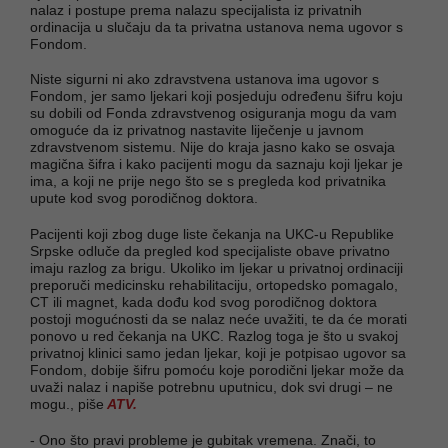
nalaz i postupe prema nalazu specijalista iz privatnih
ordinacija u slučaju da ta privatna ustanova nema ugovor s
Fondom.
Niste sigurni ni ako zdravstvena ustanova ima ugovor s
Fondom, jer samo ljekari koji posjeduju određenu šifru koju
su dobili od Fonda zdravstvenog osiguranja mogu da vam
omoguće da iz privatnog nastavite liječenje u javnom
zdravstvenom sistemu. Nije do kraja jasno kako se osvaja
magična šifra i kako pacijenti mogu da saznaju koji ljekar je
ima, a koji ne prije nego što se s pregleda kod privatnika
upute kod svog porodičnog doktora.
Pacijenti koji zbog duge liste čekanja na UKC-u Republike
Srpske odluče da pregled kod specijaliste obave privatno
imaju razlog za brigu. Ukoliko im ljekar u privatnoj ordinaciji
preporuči medicinsku rehabilitaciju, ortopedsko pomagalo,
CT ili magnet, kada dođu kod svog porodičnog doktora
postoji mogućnosti da se nalaz neće uvažiti, te da će morati
ponovo u red čekanja na UKC. Razlog toga je što u svakoj
privatnoj klinici samo jedan ljekar, koji je potpisao ugovor sa
Fondom, dobije šifru pomoću koje porodični ljekar može da
uvaži nalaz i napiše potrebnu uputnicu, dok svi drugi – ne
mogu., piše
ATV.
- Ono što pravi probleme je gubitak vremena. Znači, to