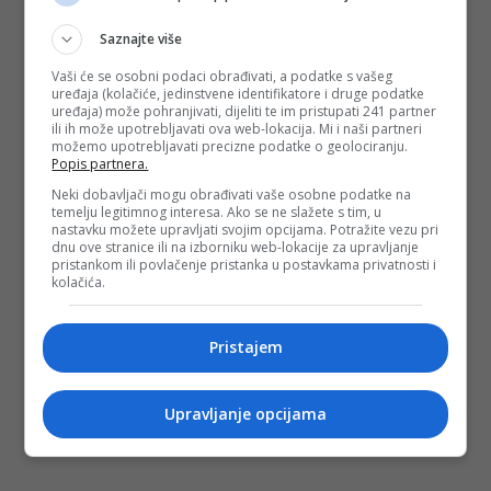
Ukoliko ljekar procijeni da se radi o malignoj bolesti ili nekom
Saznajte više
drugom teškom stanju zbog čega je ljekar preporučio
magnet ili neku drugu pretragu, postoji hitna procedura kako
Vaši će se osobni podaci obrađivati, a podatke s vašeg
bi se pacijent primio na UKC i odradio svu potrebnu
uređaja (kolačiće, jedinstvene identifikatore i druge podatke
dijagnostiku.
uređaja) može pohranjivati, dijeliti te im pristupati 241 partner
ili ih može upotrebljavati ova web-lokacija. Mi i naši partneri
(DEPO PORTAL/af)
možemo upotrebljavati precizne podatke o geolociranju.
Popis partnera.
Neki dobavljači mogu obrađivati vaše osobne podatke na
PODIJELI NA
temelju legitimnog interesa. Ako se ne slažete s tim, u
nastavku možete upravljati svojim opcijama. Potražite vezu pri
dnu ove stranice ili na izborniku web-lokacije za upravljanje
pristankom ili povlačenje pristanka u postavkama privatnosti i
Depo.ba
pratite putem društvenih mreža
Twitter
i
Facebook
kolačića.
Pristajem
Upravljanje opcijama