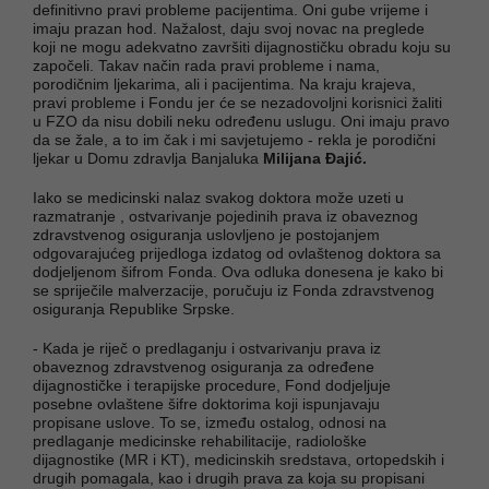
definitivno pravi probleme pacijentima. Oni gube vrijeme i
imaju prazan hod. Nažalost, daju svoj novac na preglede
koji ne mogu adekvatno završiti dijagnostičku obradu koju su
započeli. Takav način rada pravi probleme i nama,
porodičnim ljekarima, ali i pacijentima. Na kraju krajeva,
pravi probleme i Fondu jer će se nezadovoljni korisnici žaliti
u FZO da nisu dobili neku određenu uslugu. Oni imaju pravo
da se žale, a to im čak i mi savjetujemo - rekla je porodični
ljekar u Domu zdravlja Banjaluka
Milijana Đajić.
Iako se medicinski nalaz svakog doktora može uzeti u
razmatranje , ostvarivanje pojedinih prava iz obaveznog
zdravstvenog osiguranja uslovljeno je postojanjem
odgovarajućeg prijedloga izdatog od ovlaštenog doktora sa
dodjeljenom šifrom Fonda. Ova odluka donesena je kako bi
se spriječile malverzacije, poručuju iz Fonda zdravstvenog
osiguranja Republike Srpske.
- Kada je riječ o predlaganju i ostvarivanju prava iz
obaveznog zdravstvenog osiguranja za određene
dijagnostičke i terapijske procedure, Fond dodjeljuje
posebne ovlaštene šifre doktorima koji ispunjavaju
propisane uslove. To se, između ostalog, odnosi na
predlaganje medicinske rehabilitacije, radiološke
dijagnostike (MR i KT), medicinskih sredstava, ortopedskih i
drugih pomagala, kao i drugih prava za koja su propisani