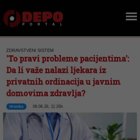
ZDRAVSTVENI SISTEM
'To pravi probleme pacijentima':
Da li važe nalazi ljekara iz
privatnih ordinacija u javnim
domovima zdravlja?
08.06.26, 11:26h
Hronika