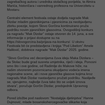
zagrebačkog autora i urednika stolačkog porijekla, te Almira
Marića, historičara i vanrednog profesora na Univerzitetu u
Mostaru.
Centralni element festivala ostaje dodjela nagrade Mak
Dizdar mladim pjesnikinjama i pjesnicima za neobjavljenu
zbirku poezije, kojom Slovo Gorčina kontinuirano pruža
podršku novim pjesničkim glasovima. Ovogodišnji konkurs
za nagradu “Mak Dizdar” ostaje otvoren do 14. juna, a sve
informacije o prijavi dostupne su na
https://slovogorcina.ba/prijava-na-konkurs/. U okviru
Festivala bit će predstavljena i knjiga “Pod Libelom” Amele
Halilović, dobitnice nagrade “Mak Dizdar” 2025. godine.
“Slovo Gorčina već decenijama čuva ideju Maka Dizdara –
da Stolac bude grad susreta umjetnika, riječi i ideja. Ponosni
smo što i ove godine, od Radimlje do Makove hiže, na
našim otvorenim pozornicama okupljamo vodeća imena
regionalne scene, ali i nove pjesničke glasove kojima kroz
nagradu Mak Dizdar nastavljamo pružati podršku. Naslijeđe
se, vjerujemo, najbolje čuva tako što se uvijek iznova
stvara”, poručuje Gorčin Dizdar, predsjednik Upravnog
odbora.
Pored izložbe pod naslovom “Nostalgija djetinjstva” Hanne
Dujmović, mlade bosanskohercegovačke slikarke koja