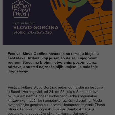
Festival Slovo Gorčina nastao je na temelju ideje i u
čast Maka Dizdara, koji je sanjao da se u njegovom
rodnom Stocu, na brojnim otvorenim pozornicama,
održavaju susreti najznačajnijih umjetnika tadašnje
Jugoslavije
Festival kulture Slovo Gorčina, jedan od najstarijih festivala
u Bosni i Hercegovini, od 24. do 26. jula u Stocu ponovo
okuplja eminentne bosanskohercegovačke i regionalne
književnike, naučnike i umjetnike različitih disciplina. Među
ovogodišnjim gostima su i hrvatski kantautor i pjesnik Zlatan
Stipišić Gibonni, crnogorski muzičar Rambo Amadeus i
bosanskohercegovačka slikarka Hanna Dujmović.