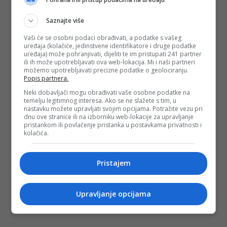
Predsjedništva iz reda hrvatskog naroda Željka Komšića,
Federalnog ministarstva okoliša i turizma, Federalnog
ministarstva kulture i sporta, Federalnog ministarstva
Saznajte više
raseljenih lica i izbjeglica, Ministarstva kulture i sporta
Kantona Sarajevo, Ministarstva obrazovanja, kulture, nauke
Vaši će se osobni podaci obrađivati, a podatke s vašeg
i sporta Hercegovačko-neretvanskog kantona, Turističke
uređaja (kolačiće, jedinstvene identifikatore i druge podatke
zajednice Hercegovačko-neretvanskog kantona, te
uređaja) može pohranjivati, dijeliti te im pristupati 241 partner
Fondacije La Terra Nostra.
ili ih može upotrebljavati ova web-lokacija. Mi i naši partneri
možemo upotrebljavati precizne podatke o geolociranju.
Popis partnera.
(DEPO PORTAL/ad)
Neki dobavljači mogu obrađivati vaše osobne podatke na
temelju legitimnog interesa. Ako se ne slažete s tim, u
PODIJELI NA
nastavku možete upravljati svojim opcijama. Potražite vezu pri
dnu ove stranice ili na izborniku web-lokacije za upravljanje
pristankom ili povlačenje pristanka u postavkama privatnosti i
Depo.ba
pratite putem društvenih mreža
Twitter
i
Facebook
kolačića.
Pristajem
Upravljanje opcijama