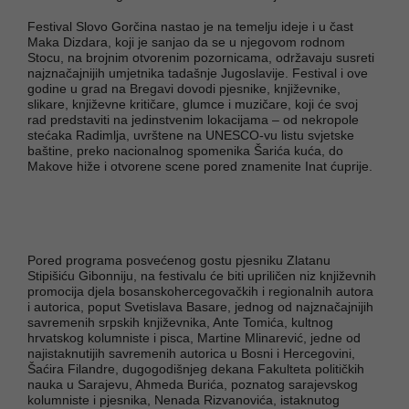
Festival Slovo Gorčina nastao je na temelju ideje i u čast
Maka Dizdara, koji je sanjao da se u njegovom rodnom
Stocu, na brojnim otvorenim pozornicama, održavaju susreti
najznačajnijih umjetnika tadašnje Jugoslavije. Festival i ove
godine u grad na Bregavi dovodi pjesnike, književnike,
slikare, književne kritičare, glumce i muzičare, koji će svoj
rad predstaviti na jedinstvenim lokacijama – od nekropole
stećaka Radimlja, uvrštene na UNESCO-vu listu svjetske
baštine, preko nacionalnog spomenika Šarića kuća, do
Makove hiže i otvorene scene pored znamenite Inat ćuprije.
Pored programa posvećenog gostu pjesniku Zlatanu
Stipišiću Gibonniju, na festivalu će biti upriličen niz književnih
promocija djela bosanskohercegovačkih i regionalnih autora
i autorica, poput Svetislava Basare, jednog od najznačajnijih
savremenih srpskih književnika, Ante Tomića, kultnog
hrvatskog kolumniste i pisca, Martine Mlinarević, jedne od
najistaknutijih savremenih autorica u Bosni i Hercegovini,
Šaćira Filandre, dugogodišnjeg dekana Fakulteta političkih
nauka u Sarajevu, Ahmeda Burića, poznatog sarajevskog
kolumniste i pjesnika, Nenada Rizvanovića, istaknutog