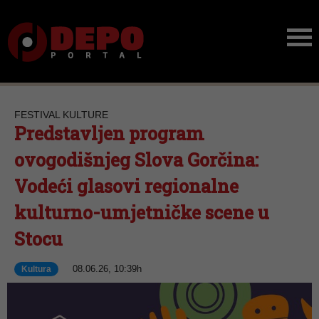
FESTIVAL KULTURE
Predstavljen program
ovogodišnjeg Slova Gorčina:
Vodeći glasovi regionalne
kulturno-umjetničke scene u
Stocu
08.06.26, 10:39h
Kultura