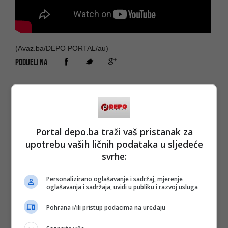
(Avaz.ba/DEPO PORTAL/au)
PODIJELI NA
Depo.ba
pratite putem društvenih mreža
Twitter
i
Facebook
Portal depo.ba traži vaš pristanak za
upotrebu vaših ličnih podataka u sljedeće
svrhe:
Personalizirano oglašavanje i sadržaj, mjerenje
oglašavanja i sadržaja, uvidi u publiku i razvoj usluga
Pohrana i/ili pristup podacima na uređaju