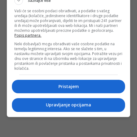
Saznajte više
Vaši će se osobni podaci obrađivati, a podatke s vašeg
uređaja (kolačiće, jedinstvene identifikatore i druge podatke
uređaja) može pohranjivati, dijeliti te im pristupati 241 partner
ili ih može upotrebljavati ova web-lokacija. Mi i naši partneri
možemo upotrebljavati precizne podatke o geolociranju.
Popis partnera.
Neki dobavljači mogu obrađivati vaše osobne podatke na
temelju legitimnog interesa. Ako se ne slažete s tim, u
nastavku možete upravljati svojim opcijama. Potražite vezu pri
dnu ove stranice ili na izborniku web-lokacije za upravljanje
pristankom ili povlačenje pristanka u postavkama privatnosti i
kolačića.
Pristajem
Upravljanje opcijama