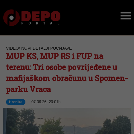
VIDEO/ NOVI DETALJI PUCNJAVE
MUP KS, MUP RS i FUP na
terenu: Tri osobe povrijeđene u
mafijaškom obračunu u Spomen-
parku Vraca
07.06.26, 20:01h
Hronika