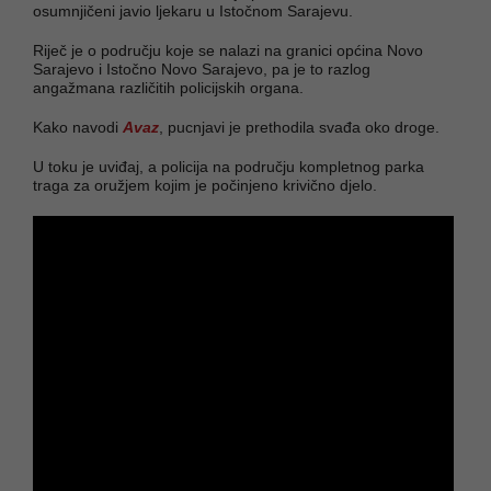
osumnjičeni javio ljekaru u Istočnom Sarajevu.
Riječ je o području koje se nalazi na granici općina Novo
Sarajevo i Istočno Novo Sarajevo, pa je to razlog
angažmana različitih policijskih organa.
Kako navodi
Avaz
, pucnjavi je prethodila svađa oko droge.
U toku je uviđaj, a policija na području kompletnog parka
traga za oružjem kojim je počinjeno krivično djelo.