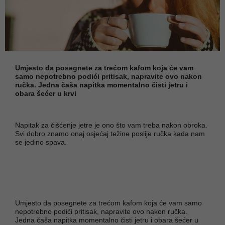
Umjesto da posegnete za trećom kafom koja će vam
samo nepotrebno podići pritisak, napravite ovo nakon
ručka. Jedna čaša napitka momentalno čisti jetru i
obara šećer u krvi
Napitak za čišćenje jetre je ono što vam treba nakon obroka.
Svi dobro znamo onaj osjećaj težine poslije ručka kada nam
se jedino spava.
Umjesto da posegnete za trećom kafom koja će vam samo
nepotrebno podići pritisak, napravite ovo nakon ručka.
Jedna čaša napitka momentalno čisti jetru i obara šećer u