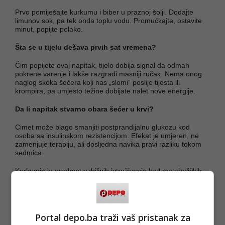
Prvo pomiješajte kurkumu i biber u praznoj šolji. Dodajte
limunov sok, pa tek onda toplu vodu. Promućkajte, ostavite
minut, popijte polako.
Šta se u tijelu dešava prvih sat vremena?
Čim popijete ovaj napitak, tijelo dobija signal da odmah
pokrene varenje i lakše razgradi masniji ručak. Nema onog
naglog skoka šećera koji nas „slomi“ poslije tijesta ili
krompira, pa umjesto težine dobijate nalet nove energije.
Da li napitak stvarno obara šećer u krvi?
Cimet može blago smanjiti postprandijalnu glukozu kod
osoba sa insulinskom rezistencijom. Efekat je umjeren, ne
zamenjuje terapiju, ali dosljedna navika pravi razliku tokom
sedmica.
Kurkumin je predmet ozbiljnih istraživanja kod metaboličkih
poremećaja. Prema pregledu objavljenom u časopisu
„Nutrients“, kurkumin pokazuje zaštitni efekat na ćelije jetre i
metabolizam glukoze kod osoba sa masnom jetrom, prenosi
Krstarica.
Portal depo.ba traži vaš pristanak za
(DEPO PORTAL/au)