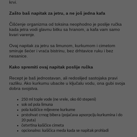
krvi.
Zašto baš napitak za jetru, a ne još jedna kafa
Čišćenje organizma od toksina neophodno je poslije ručka
kada jetra vodi glavnu bitku sa hranom, a kafa vam samo
kvari varenje.
Ovaj napitak za jetru sa limunom, kurkumom i cimetom
smiruje šećer i vraća bistrinu, bez drhtavice ruku i bez
nesanice.
Kako spremiti ovaj napitak poslije ručka
Recept je baš jednostavan, ali redoslijed sastojaka pravi
razliku. Ako kurkumu ubacite u ključalu vodu, ona gubi svoja
dobra svojstva.
250 ml tople vode (ne vrele, oko 60 stepeni)
sok od pola limuna
pola kašičice mljevene kurkume
prstohvat crnog bibera (pojačava apsorpciju kurkumina i do
20 puta)
četvrtina kašičice cimeta
opcionalno: kašičica meda kada se napitak prohladi