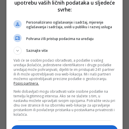
upotrebu vaših ličnih podataka u sljedeće
PODIJELI NA
svrhe:
Depo.ba
pratite putem društvenih mreža
Twitter
i
Facebook
Personalizirano oglašavanje i sadržaj, mjerenje
oglašavanja i sadržaja, uvidi u publiku i razvoj usluga
Pohrana i/ili pristup podacima na uređaju
Saznajte više
Vaši će se osobni podaci obrađivati, a podatke s vašeg
uređaja (kolačiće, jedinstvene identifikatore i druge podatke
uređaja) može pohranjivati, dijeliti te im pristupati 241 partner
ili ih može upotrebljavati ova web-lokacija. Mi i naši partneri
možemo upotrebljavati precizne podatke o geolociranju.
Popis partnera.
Neki dobavljači mogu obrađivati vaše osobne podatke na
temelju legitimnog interesa. Ako se ne slažete s tim, u
nastavku možete upravljati svojim opcijama. Potražite vezu pri
dnu ove stranice ili na izborniku web-lokacije za upravljanje
pristankom ili povlačenje pristanka u postavkama privatnosti i
kolačića.