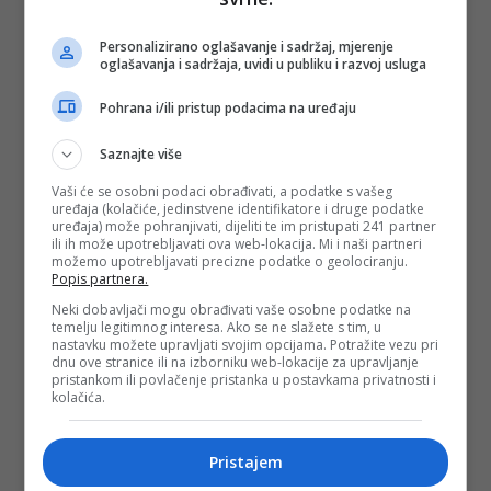
Depo.ba
pratite putem društvenih mreža
Twitter
i
Facebook
Personalizirano oglašavanje i sadržaj, mjerenje
oglašavanja i sadržaja, uvidi u publiku i razvoj usluga
Pohrana i/ili pristup podacima na uređaju
Saznajte više
Vaši će se osobni podaci obrađivati, a podatke s vašeg
uređaja (kolačiće, jedinstvene identifikatore i druge podatke
uređaja) može pohranjivati, dijeliti te im pristupati 241 partner
ili ih može upotrebljavati ova web-lokacija. Mi i naši partneri
možemo upotrebljavati precizne podatke o geolociranju.
Popis partnera.
Neki dobavljači mogu obrađivati vaše osobne podatke na
temelju legitimnog interesa. Ako se ne slažete s tim, u
nastavku možete upravljati svojim opcijama. Potražite vezu pri
dnu ove stranice ili na izborniku web-lokacije za upravljanje
pristankom ili povlačenje pristanka u postavkama privatnosti i
kolačića.
Pristajem