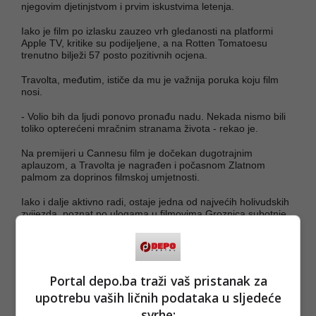
njegovim djetinjstvom i prvim iskustvima letenja.
Iako je film po izlasku zauzeo vrh gledanosti na platformi
Apple TV, kritike su podijeljene, a na Rotten Tomatoesu
trenutno bilježi 57 posto pozitivnih ocjena.
Travolta, međutim, ističe da mu je važnija poruka koju film
nosi.
- Volio bih da ljudi ponovo pronađu nadu. Nekada nismo bili
toliko opterećeni mračnim stranama života - rekao je.
Na premijeri u Cannesu film je dočekan dugotrajnim
aplauzom, a Travolta je nagrađen i počasnom Zlatnom
palmom za doprinos filmskoj umjetnosti.
Iako i dalje aktivno radi, ostaje jedna od najvećih holivudskih
zvijezda, poznat po ulogama u filmovima Groznica subotnje
večeri, Briljantin, Urbani kauboj, Gle ko to govori i Pakleni
šund.
(
Azra
/DEPO PORTAL/ad)
Portal depo.ba traži vaš pristanak za
PODIJELI NA
upotrebu vaših ličnih podataka u sljedeće
svrhe: