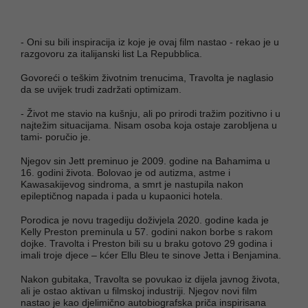
- Oni su bili inspiracija iz koje je ovaj film nastao - rekao je u
razgovoru za italijanski list La Repubblica.
Govoreći o teškim životnim trenucima, Travolta je naglasio
da se uvijek trudi zadržati optimizam.
- Život me stavio na kušnju, ali po prirodi tražim pozitivno i u
najtežim situacijama. Nisam osoba koja ostaje zarobljena u
tami- poručio je.
Njegov sin Jett preminuo je 2009. godine na Bahamima u
16. godini života. Bolovao je od autizma, astme i
Kawasakijevog sindroma, a smrt je nastupila nakon
epileptičnog napada i pada u kupaonici hotela.
Porodica je novu tragediju doživjela 2020. godine kada je
Kelly Preston preminula u 57. godini nakon borbe s rakom
dojke. Travolta i Preston bili su u braku gotovo 29 godina i
imali troje djece – kćer Ellu Bleu te sinove Jetta i Benjamina.
Nakon gubitaka, Travolta se povukao iz dijela javnog života,
ali je ostao aktivan u filmskoj industriji. Njegov novi film
nastao je kao djelimično autobiografska priča inspirisana