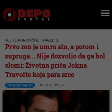
VELIKE PORODIČNE TRAGEDIJE
Prvo mu je umro sin, a potom i
supruga... Nije dozvolio da ga bol
slomi: Životna priča Johna
Travolte koja para srce
06.06.26, 19:16h
Nedjeljni magazin