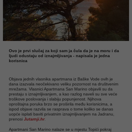
Ovo je prvi slučaj za koji sam ja čula da je na moru i da
ljudi odustaju od iznajmljivanja - napisala je jedna
korisnica
Objava jednih vlasnika apartmana iz Baške Vode ovih je
dana izazvala neočekivano veliku pozornost na društvenim
mrežama. Vlasnici Apartmana San Marino objavili su da
prestaju s iznajmljivanjem, a kao razlog naveli su sve veće
troškove poslovanja i slabiju popunjenost. Njihova
oproštajna poruka brzo se proširila među korisnicima, a
ispod objave razvila se rasprava o tome koliko se danas
uopće isplati baviti privatnim iznajmljivanjem na Jadranu,
prenosi
Jutarnji.hr
.
Apartmani San Marino nalaze se u mjestu Topići pokraj