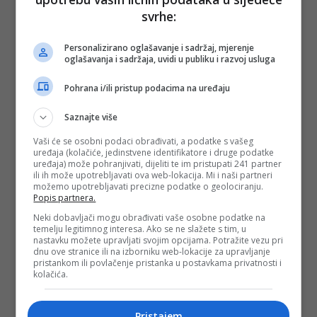
- Pa nije puno 70 eura za četiri osobe u špici sezone -
svrhe:
napisao je jedan korisnik, dok su drugi tvrdili da je upravo
visina cijena razlog slabije popunjenosti.
Personalizirano oglašavanje i sadržaj, mjerenje
Bilo je i onih koji su zaključili da je konkurencija danas
oglašavanja i sadržaja, uvidi u publiku i razvoj usluga
jednostavno prevelika te da gosti za isti novac mogu pronaći
modernije uređene apartmane ili smještaj bliže moru. Neki
Pohrana i/ili pristup podacima na uređaju
su pak isticali da rastu troškovi održavanja, režija i davanja
pa privatnim iznajmljivačima ostaje sve manji prostor za
zaradu.
Saznajte više
Vaši će se osobni podaci obrađivati, a podatke s vašeg
Iako su mišljenja podijeljena, jedna stvar nije prošla
uređaja (kolačiće, jedinstvene identifikatore i druge podatke
nezapaženo. Mnogi su priznali da ih je iznenadilo što se
uređaja) može pohranjivati, dijeliti te im pristupati 241 partner
netko odlučio potpuno odustati od iznajmljivanja u mjestu
ili ih može upotrebljavati ova web-lokacija. Mi i naši partneri
poput Baške Vode, jednom od najpoznatijih turističkih
možemo upotrebljavati precizne podatke o geolociranju.
odredišta na Makarskoj rivijeri.
Popis partnera.
Hoće li primjer Apartmana San Marino ostati tek izdvojen
Neki dobavljači mogu obrađivati vaše osobne podatke na
slučaj ili znak promjena koje osjećaju i drugi mali
temelju legitimnog interesa. Ako se ne slažete s tim, u
iznajmljivači, teško je procijeniti. No sudeći prema broju
nastavku možete upravljati svojim opcijama. Potražite vezu pri
komentara koje je izazvala njihova oproštajna objava, tema
dnu ove stranice ili na izborniku web-lokacije za upravljanje
je pogodila mnogo šire od kruga njihovih dosadašnjih
pristankom ili povlačenje pristanka u postavkama privatnosti i
kolačića.
gostiju.
(DEPO PORTAL/ad)
Pristajem