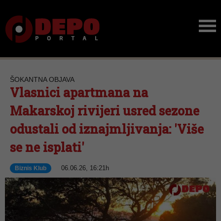
ŠOKANTNA OBJAVA
Vlasnici apartmana na
Makarskoj rivijeri usred sezone
odustali od iznajmljivanja: 'Više
se ne isplati'
06.06.26, 16:21h
Biznis Klub