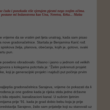
ine čuda i ponekada više vjerujem pjesmi nego svojim očima.
a postane mi božanstvena kao Una, Neretva, Krka... Mašta
je vrijeme da se vratim pet ljeta unatrag, kada sam pisao
nove gradonačelnice. Startala je Benjamina Karić rođ.
spiskova želja, planova, obećanja, kojih je, gotovo, svaki
tartu pun.
e posebno obradovalo. Glasno i jasno u jednom od velikih
govora s kolegama potcrtala je: "Želim pokrenuti projekt
cke, koji je generacijski projekt i najduži put počinje prvim
najljepša gradonačelnica Sarajeva, vrijeme će pokazati da li
a, rođena je one godine kada je rijeka stida jedne državne
 bila otpadni, kanalizacioni kanal. U sušnim ljetnim
nijama prije '91. kada je grad dobio bebu koja je prije
redstavlja Sarajevo, žalio sam prijatelje koji su stanovali uz