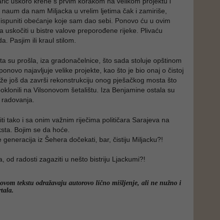
rić uskoro krene s prvim korakom na velikom projektu i
ki naum da nam Miljacka u vrelim ljetima čak i zamiriše,
ispuniti obećanje koje sam dao sebi. Ponovo ću u ovim
uskočiti u bistre valove preporođene rijeke. Plivaću
. Pasjim ili kraul stilom.
eta su prošla, iza gradonačelnice, što sada stoluje opštinom
onovo najavljuje velike projekte, kao što je bio onaj o čistoj
ože još da završi rekonstrukciju onog pješačkog mosta što
poklonili na Vilsonovom šetalištu. Iza Benjamine ostala su
 radovanja.
iti tako i sa onim važnim riječima političara Sarajeva na
ksta. Bojim se da hoće.
će generacija iz Šehera dočekati, bar, čistiju Miljacku?!
ta, od radosti zagaziti u nešto bistriju Ljackumi?!
 ovom tekstu odražavaju autorovo lično mišljenje, ali ne nužno i
tala.