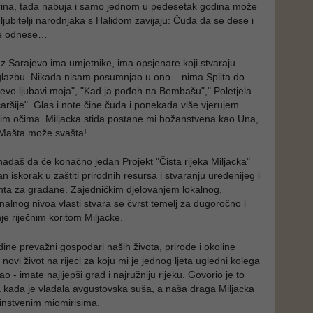
rina, tada nabuja i samo jednom u pedesetak godina može
ljubitelji narodnjaka s Halidom zavijaju: Čuda da se dese i
ve odnese…
 uz Sarajevo ima umjetnike, ima opsjenare koji stvaraju
 i glazbu. Nikada nisam posumnjao u ono – nima Splita do
rajevo ljubavi moja", "Kad ja pođoh na Bembašu"," Poletjela
aršije". Glas i note čine čuda i ponekada više vjerujem
im očima. Miljacka stida postane mi božanstvena kao Una,
 Mašta može svašta!
nadaš da će konačno jedan Projekt "Čista rijeka Miljacka"
an iskorak u zaštiti prirodnih resursa i stvaranju uređenijeg i
nta za građane. Zajedničkim djelovanjem lokalnog,
nalnog nivoa vlasti stvara se čvrst temelj za dugoročno i
je riječnim koritom Miljacke.
dine prevažni gospodari naših života, prirode i okoline
i novi život na rijeci za koju mi je jednog ljeta ugledni kolega
o - imate najljepši grad i najružniju rijeku. Govorio je to
kada je vladala avgustovska suša, a naša draga Miljacka
dinstvenim miomirisima.