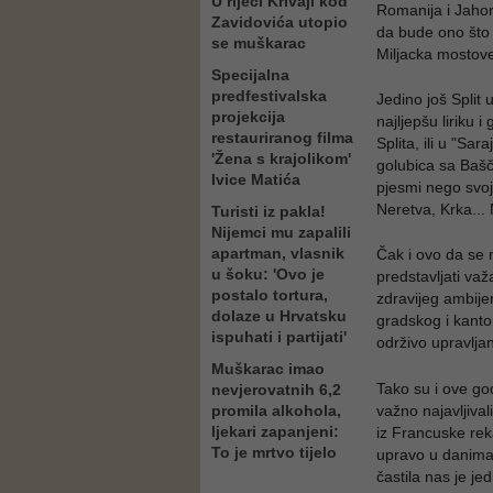
U rijeci Krivaji kod
Romanija i Jaho
Zavidovića utopio
da bude ono što 
se muškarac
Miljacka mosto
Specijalna
predfestivalska
Jedino još Split
projekcija
najljepšu liriku
restauriranog filma
Splita, ili u "Sa
'Žena s krajolikom'
golubica sa Bašč
Ivice Matića
pjesmi nego svoj
Neretva, Krka...
Turisti iz pakla!
Nijemci mu zapalili
apartman, vlasnik
Čak i ovo da se 
u šoku: 'Ovo je
predstavljati važ
postalo tortura,
zdravijeg ambije
dolaze u Hrvatsku
gradskog i kanto
ispuhati i partijati'
održivo upravljan
Muškarac imao
Tako su i ove go
nevjerovatnih 6,2
promila alkohola,
važno najavljival
ljekari zapanjeni:
iz Francuske reka
To je mrtvo tijelo
upravo u danima 
častila nas je je