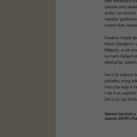
Ako načelnica Ka
ostvari svoj veli
onda i ja moram 
mladim godinama 
sretno kao nekada
Godine i topla lj
Novo Sarajevo i p
Miljacki, a ne m
su nam Italijani 
obećanja, ludom
Da li će uskoro b
početku ovog te
I ko zna koja li 
I da li će uopšte!
Da li ću, za živo
Stavovi izrečeni u
stavove DEPO Por