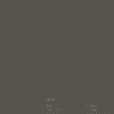
MEDIJI
Blin
e-! Online
24sata.hr
e-novine