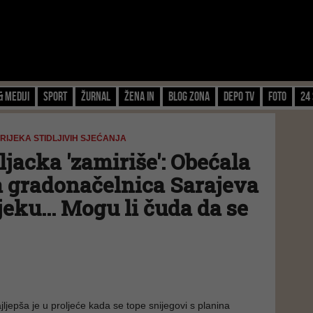
& Mediji
Sport
Žurnal
Žena IN
Blog zona
Depo TV
FOTO
24 
 RIJEKA STIDLJIVIH SJEĆANJA
jacka 'zamiriše': Obećala
a gradonačelnica Sarajeva
ijeku... Mogu li čuda da se
ljepša je u proljeće kada se tope snijegovi s planina