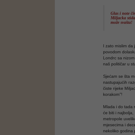
Glas i note č
Miljacka stid
može svašta!
I zato mislim da 
povodom dolaska 
Londrc sa nizom 
naš političar u s
Sjećam se šta m
nastupajućih raz
čiste rijeke Milja
korakom"!
Mlada i do tada 
će biti i najbolj
metropole uveliko
mjesecima i dece
nekoliko godina p