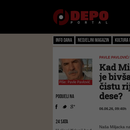
Info dana
Nedjeljni magazin
Kultura 
PAVLE PAVLOVIĆ/
Kad Mil
je bivš
Piše:
Pavle Pavlović
čistu r
dese?
PODIJELI NA
06.06.26, 09:40h
24 SATA
Naša Miljacka naj