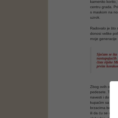
kamenito korito, 
centru grada. Prij
s maskom na nosu
uzrok.
Radovalo je što 
donosi velike pol
moje generacije k
Sjećam se šta
nastupajućih 
čiste rijeke M
prvim korako
Zbog ovih obećav
pedesete. Tako,
navesti i do Vr
kupaćim sa crven
brzacima bez str
ili da ću se otro