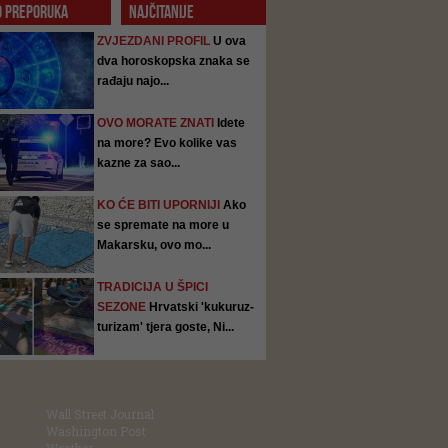
O PREPORUKA
NAJČITANIJE
ZVJEZDANI PROFIL
U ova
dva horoskopska znaka se
rađaju najo...
OVO MORATE ZNATI
Idete
na more? Evo kolike vas
kazne za sao...
KO ĆE BITI UPORNIJI
Ako
se spremate na more u
Makarsku, ovo mo...
TRADICIJA U ŠPICI
SEZONE
Hrvatski 'kukuruz-
turizam' tjera goste, Ni...
Wall Street Journal
Washington Post