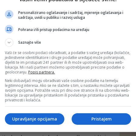
talne BiH obojena. Doživljavam one ugodne halucinacije,
 mase silom ili milom odlutalih sinova i kćeri regiona nam
Personalizirano oglašavanje i sadržaj, mjerenje oglašavanja i
ta horski, hipnotizirano za Halidom ponavljaju – čuda da se
sadržaja, uvidi u publiku i razvoj usluga
 mostove odnese.
Pohrana i/ili pristup podacima na uređaju
koja danas, najčešće podsjeća na kanalizacioni kolektor, mi
 plivati u brzacima dubokim do koljena. Bili smo majstori
Saznajte više
u pasjem stilu. Bila je to osnovica za kasnija životna
 smo zavodili i lijepe Dalmatinke po tamošnjim valama.
Vaši će se osobni podaci obrađivati, a podatke s vašeg uređaja (kolačiće,
jedinstvene identifikatore i druge podatke uređaja) može pohranjivati,
u, kada će generacije sve siromašnijih Sarajlija odrastati
dijeliti te im pristupati 241 partner ili ih može upotrebljavati ova web-
lokacija. Mi i naši partneri možemo upotrebljavati precizne podatke o
a morem i jezerima, treba ozbiljno i odgovorno poraditi na
geolociranju.
Popis partnera.
e njenim prvim komšijama. Treba ponovo načiniti rijeku
 kojoj će novi stanovnici grada u kotlini učiti, bar, plivati
Neki dobavljači mogu obrađivati vaše osobne podatke na temelju
legitimnog interesa. Ako se ne slažete s tim, u nastavku možete upravljati
veslati. Kao što je moja raja.
svojim opcijama. Potražite vezu pri dnu ove stranice ili na izborniku web-
lokacije za upravljanje pristankom ili povlačenje pristanka u postavkama
privatnosti i kolačića.
 će generacija iz Šehera dočekati, bar, čistiju Miljacku?! I da
a li ću, za života, od radosti zagaziti u nešto bistriju
Upravljanje opcijama
Pristajem