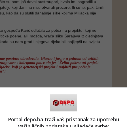
što su nam još davni austrougari, hvala im, sagradili u
atelje koji danima nisu otvarali prozore. Ili su to, pak, činili
, kao da su slutili današnje slike kojima Miljacka nije
se gospođa Karić odlučila za potez na projektu, koji ne
itičke poene, ali, možda, vraća sliku Sarajeva iz djetinjstva
ada su nam grad i njegova rijeka bili najljepši na svijetu.
 me posebno obradovalo. Glasno i jasno u jednom od velikih
razgovora s kolegama potcrtala je: "Želim pokrenuti projekt
iljacke, koji je generacijski projekt i najduži put počinje
m"!
ajućih riječi ponovo sam na tren otplovio u godine
 htio ne htio, svakog puta kada sam u Rajvosa put me mora
banje mosta sjećanja. Tu kao da sam ponovo u onim malim
om linijom po sredini. Slobodno i razdragano, gazim po
aha da ću zaraditi kakvu ozlijedu od bačenih flaša, konzervi
Portal depo.ba traži vaš pristanak za upotrebu
vati od mutnog taloga kakvim je danas rijeka prijestolnice
vaših ličnih podataka u sljedeće svrhe: