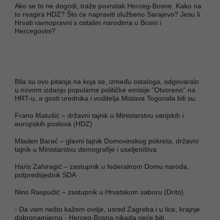
Ako se to ne dogodi, traže povratak Herceg-Bosne. Kako na
to reagira HDZ? Što će napraviti službeno Sarajevo? Jesu li
Hrvati ravnopravni s ostalim narodima u Bosni i
Hercegovini?
Bila su ovo pitanja na koja se, između ostaloga, odgovaralo
u novom izdanju popularne političke emisije "Otvoreno" na
HRT-u, a gosti urednika i voditelja Mislava Togonala bili su:
Frano Matušić – državni tajnik u Ministarstvu vanjskih i
europskih poslova (HDZ)
Mladen Barać – glavni tajnik Domovinskog pokreta, državni
tajnik u Ministarstvu demografije i useljeništva
Haris Zahiragić – zastupnik u federalnom Domu naroda,
potpredsjednik SDA
Nino Raspudić – zastupnik u Hrvatskom saboru (Drito)
- Da vam nešto kažem ovdje, usred Zagreba i u lice, krajnje
dobronamjerno - Herceg-Bosna nikada neće biti