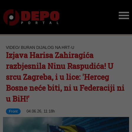
VIDEO/ BURAN DIJALOG NA HRT-U
Izjava Harisa Zahiragića
razbjesnila Ninu Raspudića! U
srcu Zagreba, i u lice: 'Herceg
Bosne neće biti, ni u Federaciji ni
u BiH!'
04.06.26, 11:18h
Front