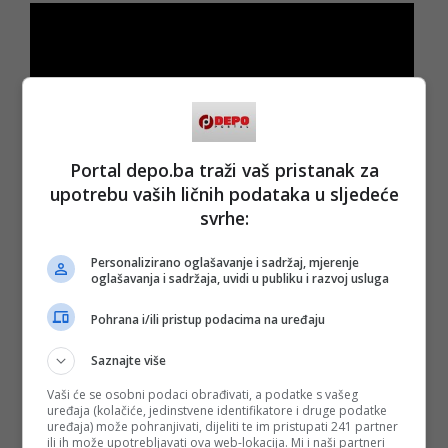
Portal depo.ba traži vaš pristanak za
upotrebu vaših ličnih podataka u sljedeće
svrhe:
Personalizirano oglašavanje i sadržaj, mjerenje
oglašavanja i sadržaja, uvidi u publiku i razvoj usluga
Pohrana i/ili pristup podacima na uređaju
(DEPO PORTAL/ad)
Saznajte više
PODIJELI NA
Vaši će se osobni podaci obrađivati, a podatke s vašeg
uređaja (kolačiće, jedinstvene identifikatore i druge podatke
uređaja) može pohranjivati, dijeliti te im pristupati 241 partner
ili ih može upotrebljavati ova web-lokacija. Mi i naši partneri
Depo.ba
pratite putem društvenih mreža
Twitter
i
Facebook