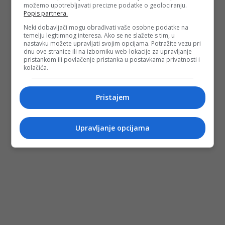
možemo upotrebljavati precizne podatke o geolociranju.
Popis partnera.
Neki dobavljači mogu obrađivati vaše osobne podatke na
temelju legitimnog interesa. Ako se ne slažete s tim, u
nastavku možete upravljati svojim opcijama. Potražite vezu pri
dnu ove stranice ili na izborniku web-lokacije za upravljanje
pristankom ili povlačenje pristanka u postavkama privatnosti i
kolačića.
Pristajem
Upravljanje opcijama