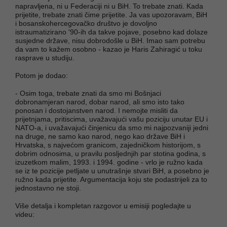
napravljena, ni u Federaciji ni u BiH. To trebate znati. Kada
prijetite, trebate znati čime prijetite. Ja vas upozoravam, BiH
i bosanskohercegovačko društvo je dovoljno
istraumatizirano '90-ih da takve pojave, posebno kad dolaze
susjedne države, nisu dobrodošle u BiH. Imao sam potrebu
da vam to kažem osobno - kazao je Haris Zahiragić u toku
rasprave u studiju.
Potom je dodao:
- Osim toga, trebate znati da smo mi Bošnjaci
dobronamjeran narod, dobar narod, ali smo isto tako
ponosan i dostojanstven narod. I nemojte misliti da
prijetnjama, pritiscima, uvažavajući vašu poziciju unutar EU i
NATO-a, i uvažavajući činjenicu da smo mi najpozvaniji jedni
na druge, ne samo kao narod, nego kao države BiH i
Hrvatska, s najvećom granicom, zajedničkom historijom, s
dobrim odnosima, u pravilu posljednjih par stotina godina, s
izuzetkom malim, 1993. i 1994. godine - vrlo je ružno kada
se iz te pozicije petljate u unutrašnje stvari BiH, a posebno je
ružno kada prijetite. Argumentacija koju ste podastrijeli za to
jednostavno ne stoji.
Više detalja i kompletan razgovor u emisiji pogledajte u
videu: