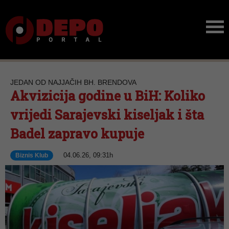
JEDAN OD NAJJAČIH BH. BRENDOVA
Akvizicija godine u BiH: Koliko
vrijedi Sarajevski kiseljak i šta
Badel zapravo kupuje
04.06.26, 09:31h
Biznis Klub