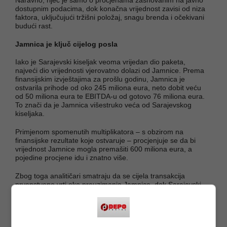
dostupnim podacima, dok konačna vrijednost zavisi od niza
faktora, uključujući tržišni položaj, snagu brenda i očekivani
budući rast.
Jamnica je ključ cijelog posla
Iako je Sarajevski kiseljak veoma vrijedan dio paketa,
najveći dio vrijednosti vjerovatno dolazi od Jamnice. Prema
finansijskim izvještajima za prošlu godinu, Jamnica je
ostvarila prihode od oko 245 miliona eura, neto dobit veću
od 50 miliona eura te EBITDA-u od gotovo 76 miliona eura.
To znači da je Jamnica višestruko veća od Sarajevskog
kiseljaka.
Primjenom spomenutih multiplikatora – s obzirom na
finansijske rezultate koje ostvaruje – procjenjuje se da bi
vrijednost Jamnice mogla premašiti 600 miliona eura, a
pojedine procjene idu i znatno više.
Zbog toga analitičari smatraju da se cijela transakcija
prvenstveno vrti oko preuzimanja Jamnice, dok Sarajevski
kiseljak predstavlja drugi najvrjedniji dio grupe pića.
Paket uključuje i MG Mivelu iz Srbije te Jamnicu Ljubljana iz
Slovenije, ali je riječ o manjim kompanijama u poređenju sa