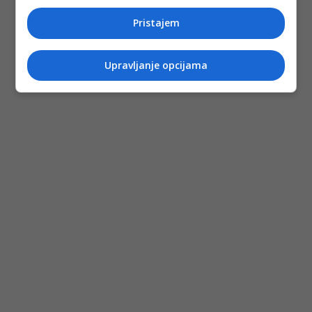
Pristajem
(DEPO PORTAL/af)
PODIJELI NA
Upravljanje opcijama
Depo.ba
pratite putem društvenih mreža
Twitter
i
Facebook