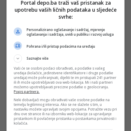
Jamnicom i Kiseljakom.
Portal depo.ba traži vaš pristanak za
upotrebu vaših ličnih podataka u sljedeće
Posao vrijedan stotine miliona eura
svrhe:
Ako pregovori budu uspješno okončani, riječ će biti o jednoj
od najvećih akvizicija u prehrambenoj i industriji pića u regiji
Personalizirano oglašavanje i sadržaj, mjerenje
posljednjih godina.
oglašavanja i sadržaja, uvidi u publiku i razvoj usluga
Za Bosnu i Hercegovinu posebno je važna činjenica da se u
Pohrana i/ili pristup podacima na uređaju
središtu ove velike regionalne priče nalazi Sarajevski kiseljak
– kompanija koja danas posluje bolje nego ikad i koja
predstavlja jedan od najvrjednijih domaćih brendova.
Saznajte više
Može li Badel preuzeti kompaniju višestruko veću od
Vaši će se osobni podaci obrađivati, a podatke s vašeg
njega samog
uređaja (kolačiće, jedinstvene identifikatore i druge podatke
uređaja) može pohranjivati, dijeliti te im pristupati 241 partner
ili ih može upotrebljavati ova web-lokacija. Mi i naši partneri
Posebno je zanimljivo da je Badel znatno manja kompanija
možemo upotrebljavati precizne podatke o geolociranju.
od biznisa koji želi preuzeti. Prema posljednjim dostupnim
Popis partnera.
podacima, Badel 1862 je prošle godine ostvario prihode od
oko 88,8 miliona eura i EBITDA-u od 22 miliona eura.
Neki dobavljači mogu obrađivati vaše osobne podatke na
temelju legitimnog interesa. Ako se ne slažete s tim, u
To znači da Badel pokušava preuzeti grupu kompanija koja
nastavku možete upravljati svojim opcijama. Potražite vezu pri
je višestruko veća od njega samog, zbog čega bi ova
dnu ove stranice ili na izborniku web-lokacije za upravljanje
transakcija mogla predstavljati jednu od najvećih i
pristankom ili povlačenje pristanka u postavkama privatnosti i
najambicioznijih akvizicija u regionalnoj prehrambenoj
kolačića.
industriji posljednjih godina.