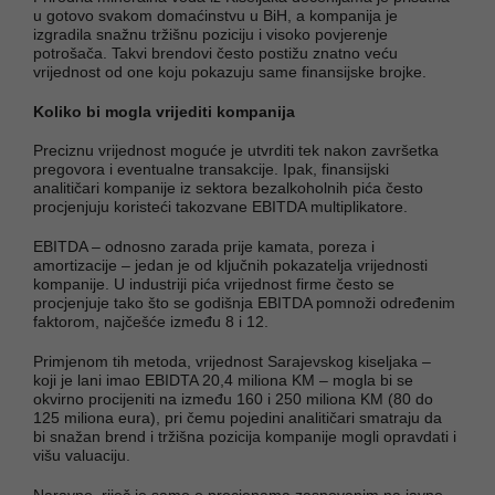
u gotovo svakom domaćinstvu u BiH, a kompanija je
izgradila snažnu tržišnu poziciju i visoko povjerenje
potrošača. Takvi brendovi često postižu znatno veću
vrijednost od one koju pokazuju same finansijske brojke.
Koliko bi mogla vrijediti kompanija
Preciznu vrijednost moguće je utvrditi tek nakon završetka
pregovora i eventualne transakcije. Ipak, finansijski
analitičari kompanije iz sektora bezalkoholnih pića često
procjenjuju koristeći takozvane EBITDA multiplikatore.
EBITDA – odnosno zarada prije kamata, poreza i
amortizacije – jedan je od ključnih pokazatelja vrijednosti
kompanije. U industriji pića vrijednost firme često se
procjenjuje tako što se godišnja EBITDA pomnoži određenim
faktorom, najčešće između 8 i 12.
Primjenom tih metoda, vrijednost Sarajevskog kiseljaka –
koji je lani imao EBIDTA 20,4 miliona KM – mogla bi se
okvirno procijeniti na između 160 i 250 miliona KM (80 do
125 miliona eura), pri čemu pojedini analitičari smatraju da
bi snažan brend i tržišna pozicija kompanije mogli opravdati i
višu valuaciju.
Naravno, riječ je samo o procjenama zasnovanim na javno