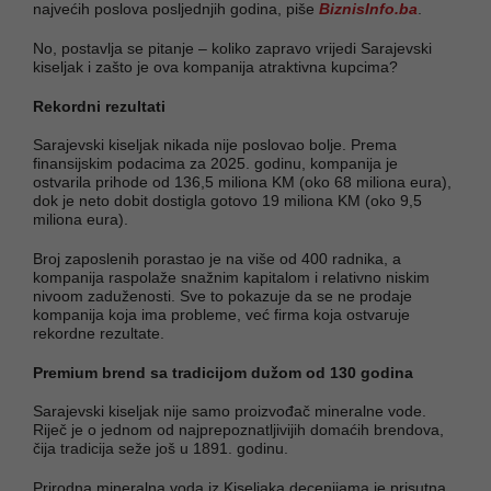
najvećih poslova posljednjih godina, piše
BiznisInfo.ba
.
No, postavlja se pitanje – koliko zapravo vrijedi Sarajevski
kiseljak i zašto je ova kompanija atraktivna kupcima?
Rekordni rezultati
Sarajevski kiseljak nikada nije poslovao bolje. Prema
finansijskim podacima za 2025. godinu, kompanija je
ostvarila prihode od 136,5 miliona KM (oko 68 miliona eura),
dok je neto dobit dostigla gotovo 19 miliona KM (oko 9,5
miliona eura).
Broj zaposlenih porastao je na više od 400 radnika, a
kompanija raspolaže snažnim kapitalom i relativno niskim
nivoom zaduženosti. Sve to pokazuje da se ne prodaje
kompanija koja ima probleme, već firma koja ostvaruje
rekordne rezultate.
Premium brend sa tradicijom dužom od 130 godina
Sarajevski kiseljak nije samo proizvođač mineralne vode.
Riječ je o jednom od najprepoznatljivijih domaćih brendova,
čija tradicija seže još u 1891. godinu.
Prirodna mineralna voda iz Kiseljaka decenijama je prisutna