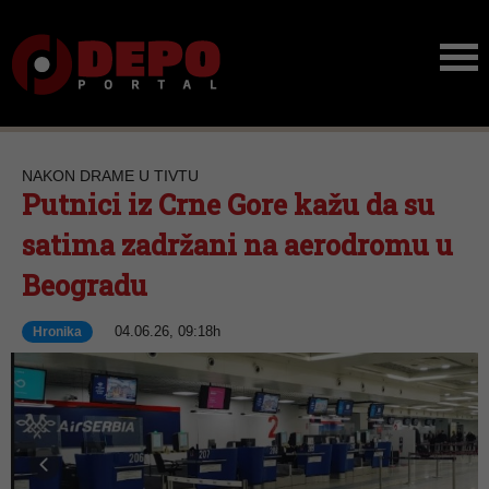
NAKON DRAME U TIVTU
Putnici iz Crne Gore kažu da su
satima zadržani na aerodromu u
Beogradu
04.06.26, 09:18h
Hronika