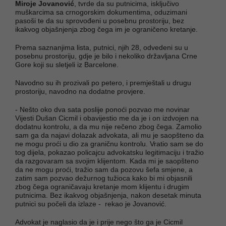
Miroje Jovanović
, tvrde da su putnicima, isključivo
muškarcima sa crnogorskim dokumentima, oduzimani
pasoši te da su sprovođeni u posebnu prostoriju, bez
ikakvog objašnjenja zbog čega im je ograničeno kretanje.
Prema saznanjima lista, putnici, njih 28, odvedeni su u
posebnu prostoriju, gdje je bilo i nekoliko državljana Crne
Gore koji su sletjeli iz Barcelone.
Navodno su ih prozivali po petero, i premještali u drugu
prostoriju, navodno na dodatne provjere.
- Nešto oko dva sata poslije ponoći pozvao me novinar
Vijesti Dušan Cicmil i obavijestio me da je i on izdvojen na
dodatnu kontrolu, a da mu nije rečeno zbog čega. Zamolio
sam ga da najavi dolazak advokata, ali mu je saopšteno da
ne mogu proći u dio za graničnu kontrolu. Vratio sam se do
tog dijela, pokazao policajcu advokatsku legitimaciju i tražio
da razgovaram sa svojim klijentom. Kada mi je saopšteno
da ne mogu proći, tražio sam da pozovu šefa smjene, a
zatim sam pozvao dežurnog tužioca kako bi mi objasnili
zbog čega ograničavaju kretanje mom klijentu i drugim
putnicima. Bez ikakvog objašnjenja, nakon desetak minuta
putnici su počeli da izlaze - rekao je Jovanović.
Advokat je naglasio da je i prije nego što ga je Cicmil