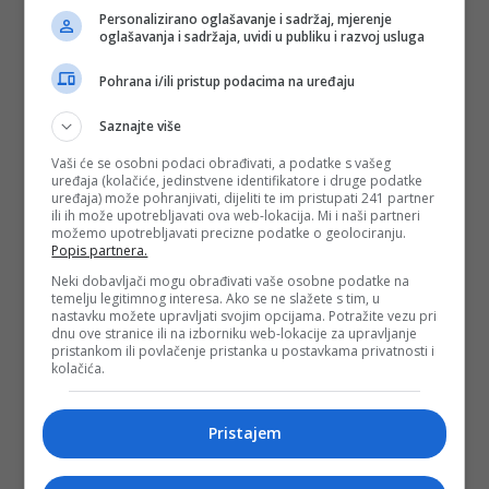
Personalizirano oglašavanje i sadržaj, mjerenje
oglašavanja i sadržaja, uvidi u publiku i razvoj usluga
Pohrana i/ili pristup podacima na uređaju
Saznajte više
Vaši će se osobni podaci obrađivati, a podatke s vašeg
uređaja (kolačiće, jedinstvene identifikatore i druge podatke
uređaja) može pohranjivati, dijeliti te im pristupati 241 partner
ili ih može upotrebljavati ova web-lokacija. Mi i naši partneri
možemo upotrebljavati precizne podatke o geolociranju.
Popis partnera.
Neki dobavljači mogu obrađivati vaše osobne podatke na
temelju legitimnog interesa. Ako se ne slažete s tim, u
nastavku možete upravljati svojim opcijama. Potražite vezu pri
dnu ove stranice ili na izborniku web-lokacije za upravljanje
pristankom ili povlačenje pristanka u postavkama privatnosti i
kolačića.
Pristajem