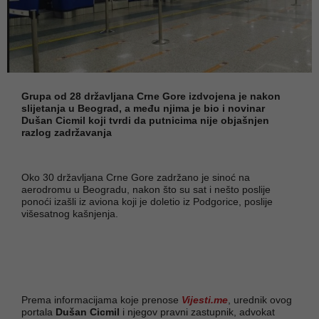
Grupa od 28 državljana Crne Gore izdvojena je nakon
slijetanja u Beograd, a među njima je bio i novinar
Dušan Cicmil koji tvrdi da putnicima nije objašnjen
razlog zadržavanja
Oko 30 državljana Crne Gore zadržano je sinoć na
aerodromu u Beogradu, nakon što su sat i nešto poslije
ponoći izašli iz aviona koji je doletio iz Podgorice, poslije
višesatnog kašnjenja.
Prema informacijama koje prenose
Vijesti.me
, urednik ovog
portala
Dušan Cicmil
i njegov pravni zastupnik, advokat