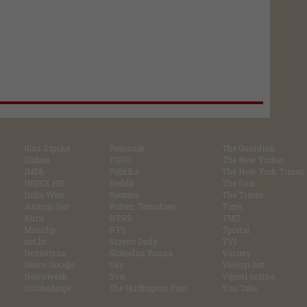
Glas Srpske
Pešćanik
The Guardian
Globus
POGO
The New Yorker
IMDb
Politika
The New York Times
INDEX.HR
Reddit
The Sun
Indie Wire
Reuters
The Times
Jutarnji list
Rotten Tomatoes
Time
Kurir
RTRS
TMZ
Miniclip
RTS
Tportal
net.hr
Screen Daily
TV1
Nezavisne
Slobodna Bosna
Variety
News Google
Sky
Večenji list
Newsweek
Svet
Vijesti online
Oslobođenje
The Huffington Post
You Tube