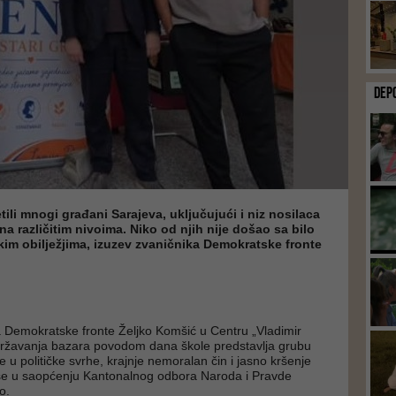
DEP
tili mnogi građani Sarajeva, uključujući i niz nosilaca
na različitim nivoima. Niko od njih nije došao sa bilo
im obilježjima, izuzev zvaničnika Demokratske fronte
žja Demokratske fronte Željko Komšić u Centru „Vladimir
državanja bazara povodom dana škole predstavlja grubu
 u političke svrhe, krajnje nemoralan čin i jasno kršenje
se u saopćenju Kantonalnog odbora Naroda i Pravde
o.