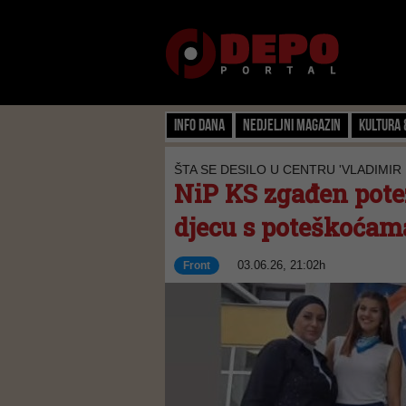
Info dana
Nedjeljni magazin
Kultura 
ŠTA SE DESILO U CENTRU 'VLADIMIR
NiP KS zgađen potez
djecu s poteškoćama
03.06.26, 21:02h
Front