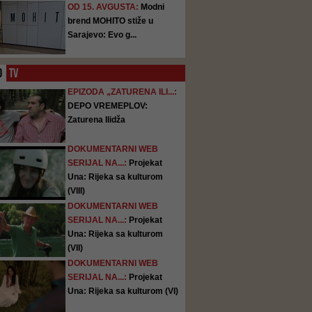
OD 15. AVGUSTA:
Modni
brend MOHITO stiže u
Sarajevo: Evo g...
O
TV
EPIZODA „ZATURENA ILI...:
DEPO VREMEPLOV:
Zaturena Ilidža
DOKUMENTARNI WEB
SERIJAL NA...:
Projekat
Una: Rijeka sa kulturom
(VIII)
DOKUMENTARNI WEB
SERIJAL NA...:
Projekat
Una: Rijeka sa kulturom
(VII)
DOKUMENTARNI WEB
SERIJAL NA...:
Projekat
Una: Rijeka sa kulturom (VI)