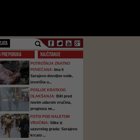
SATA
O PREPORUKA
NAJČITANIJE
POTROŠNJA ZNATNO
POVEĆANA:
Ima li
Sarajevo dovoljno vode,
izvorišta u...
POSLIJE KRATKOG
OLAKŠANJA:
BiH pred
novim udarom vrućina,
prognoza ne...
FOTO/ POD NALETOM
VRUĆINA:
Slike iz
uzavrelog grada: Sarajevo
krcato ...