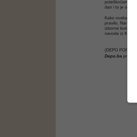
poteškoćama u ra
dan i to je obav
Kako ovakav neo
pravilo, Narod i
izborne komisije
navode iz KO NI
(DEPO PORTAL/
Depo.ba
pratite