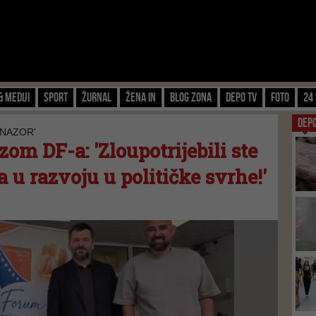
& Mediji
Sport
Žurnal
Žena IN
Blog zona
Depo TV
FOTO
24 
DEP
 NAZOR'
om DF-a: 'Zloupotrijebili ste
 u razvoju u političke svrhe!'