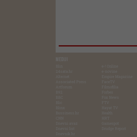
MEDIJI
Blin
e-! Online
24sata.hr
e-novine
Alternet
Empire Magazine
Associated Press
FaceTV
Artforum
Filmofilia
B92
Forbes
BBC
Fox News
Blic
FTV
Blinx
Hayat TV
Bussiness.hr
Health
CNN
HRT
Dnevni avaz
Gamespot
Dnevni list
Drudge Report
Dnevnik.hr