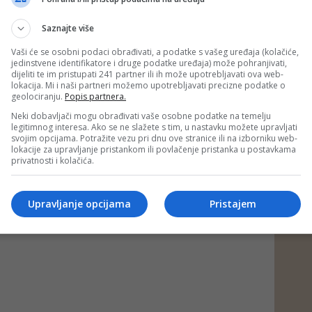
zvoju i njihove porodice trebaju sistemsku podršku svaki
eza koju mi kao društvo spram njih imamo.
Saznajte više
dgovoran i nemoralan potez jedne stranke ne bi postao
Vaši će se osobni podaci obrađivati, a podatke s vašeg uređaja (kolačiće,
 Pravda će tražiti od odgovornih, prvenstveno Centralne
jedinstvene identifikatore i druge podatke uređaja) može pohranjivati,
 (CIK) da se jasno i nedvosmisleno očituje o ovom činu -
dijeliti te im pristupati 241 partner ili ih može upotrebljavati ova web-
P Kantona Sarasjevo.
lokacija. Mi i naši partneri možemo upotrebljavati precizne podatke o
geolociranju.
Popis partnera.
ad)
Neki dobavljači mogu obrađivati vaše osobne podatke na temelju
legitimnog interesa. Ako se ne slažete s tim, u nastavku možete upravljati
 putem društvenih mreža
Twitter
i
Facebook
svojim opcijama. Potražite vezu pri dnu ove stranice ili na izborniku web-
lokacije za upravljanje pristankom ili povlačenje pristanka u postavkama
privatnosti i kolačića.
Upravljanje opcijama
Pristajem