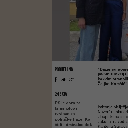
PODIJELI NA
"Bazar su posje
javnih funkcija 
kakvim stranačk
Željko Komšić"
24 SATA
RS je oaza za
Isticanje obilje
kriminalce i
Nazor“ u toku o
tvrđava za
zloupotrebu djece
političke fraze: Ko
zakona, navodi 
štiti kriminalce dok
Kantona Sarajev