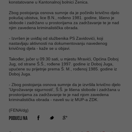
konstatovane u Kantonalnoj bolnici Zenica.
Zbog postojanja osnova sumnje da je počinilo krivično djelo
pokušaj ubistva, lice B.N., rođeno 1981. godine, lišeno je
slobode i zadržano u prostorijama za zadržavanje te je nad
njim zavedena kriminalistička obrada.
- Izvršen je uviđaj od službenika PS Zavidovići, koji
nastavljaju aktivnosti na dokumentovanju navedenog
krivičnog djela - kaže se u objavi.
Također, jučer u 09.30 sati, u mjestu Mravići, Općina Doboj
Jug, od strane Š.Š., rođene 1997. godine iz Doboj Juga,
upućene su prijetnje prema Š. M., rođenoj 1985. godine iz
Doboj Juga.
- Zbog postojanja osnova sumnje da je izvršila krivično djelo
'Ugrožavanje sigurnosti', Š.Š. je lišena slobode i zadržana u
prostorijama za zadržavanje te je nad njom zavedena
kriminalistička obrada - naveli su iz MUP-a ZDK.
(FENA/dg)
PODIJELI NA