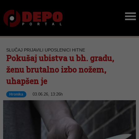
SLUČAJ PRIJAVILI UPOSLENICI HITNE
Pokušaj ubistva u bh. gradu,
ženu brutalno izbo nožem,
uhapšen je
03.06.26, 13:26h
Hronika