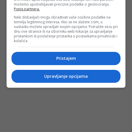
možemo upotrebljavati precizne podatke o geolociranju.
Popis partnera.
Neki dobavljači mogu obrađivati vaše osobne podatke na
temelju legitimnog interesa. Ako se ne slažete s tim, u
nastavku možete upravljati svojim opcijama. Potražite vezu pri
dnu ove stranice ili na izborniku web-lokacije za upravljanje
pristankom ili povlačenje pristanka u postavkama privatnosti i
kolačića.
Pristajem
Upravljanje opcijama