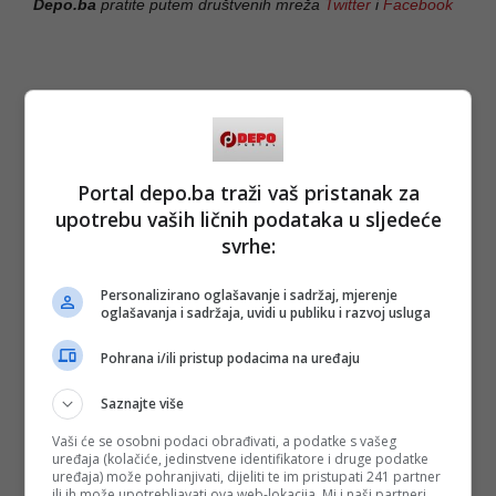
Depo.ba
pratite putem društvenih mreža
Twitter
i
Facebook
Portal depo.ba traži vaš pristanak za
upotrebu vaših ličnih podataka u sljedeće
svrhe:
Personalizirano oglašavanje i sadržaj, mjerenje
oglašavanja i sadržaja, uvidi u publiku i razvoj usluga
Pohrana i/ili pristup podacima na uređaju
Saznajte više
Vaši će se osobni podaci obrađivati, a podatke s vašeg
uređaja (kolačiće, jedinstvene identifikatore i druge podatke
uređaja) može pohranjivati, dijeliti te im pristupati 241 partner
ili ih može upotrebljavati ova web-lokacija. Mi i naši partneri