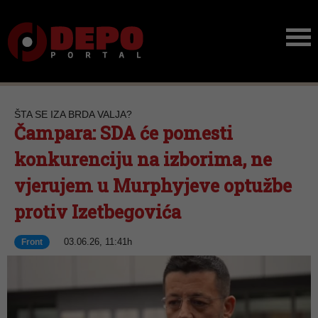
ŠTA SE IZA BRDA VALJA?
Čampara: SDA će pomesti
konkurenciju na izborima, ne
vjerujem u Murphyjeve optužbe
protiv Izetbegovića
03.06.26, 11:41h
Front