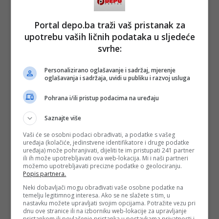
- Iskreno da vam kažem, ne vjerujem da je on to rekao. On
je političar koji voli neku vrstu poređenja pa je moguće da
mu je izvučeno nešto iz konteksta. Isto kao što ne vjerujem
Portal depo.ba traži vaš pristanak za
da je
Sabina Ćudić
protiv BiH, da je osoba koja ne zna šta
upotrebu vaših ličnih podataka u sljedeće
je genocid. Ja sam protiv linčovanja ljudi, bio to Bakir
Izetbegović ili Sabina Ćudić - zaključio je Čampara.
svrhe:
(DEPO PORTAL/dg)
Personalizirano oglašavanje i sadržaj, mjerenje
PODIJELI NA
oglašavanja i sadržaja, uvidi u publiku i razvoj usluga
Pohrana i/ili pristup podacima na uređaju
Depo.ba
pratite putem društvenih mreža
Twitter
i
Facebook
Saznajte više
Vaši će se osobni podaci obrađivati, a podatke s vašeg
uređaja (kolačiće, jedinstvene identifikatore i druge podatke
uređaja) može pohranjivati, dijeliti te im pristupati 241 partner
ili ih može upotrebljavati ova web-lokacija. Mi i naši partneri
možemo upotrebljavati precizne podatke o geolociranju.
Popis partnera.
Neki dobavljači mogu obrađivati vaše osobne podatke na
temelju legitimnog interesa. Ako se ne slažete s tim, u
nastavku možete upravljati svojim opcijama. Potražite vezu pri
dnu ove stranice ili na izborniku web-lokacije za upravljanje
pristankom ili povlačenje pristanka u postavkama privatnosti i