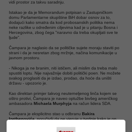
vidi prostor za takvu saradnju.
Istakao je da je Memorandum potpisan u Zastupničkom
domu Parlamentarne skupštine BiH dobar osnov za to,
dodajući kako smatra da kod probosanskih politika nema
neke razlike u određenim ciljevima kad je u pitanju Bosna i
Hercegovina, zbog čega "naravno da treba okupljati sve te
ljude".
Čampara je naglasio da se političke sujete moraju staviti po
strani i da je nesretan zbog mržnje, načina komunikacije u
javnom prostoru.
- Nikoga ja ne branim, niti ističem, ali mislim da treba malo
spustiti loptu. Nije najvažnije dobiti politički poen. Ne možete
svakog proglasiti da je izdao, prodao, da hoće da uništi
državu - upozorio je.
Kao direktan primjer takvog neutemeljenog linča kojem se
oštro protivi, Čampara je naveo optužbe bivšeg američkog
ambasadora
Michaela Murphyja
na račun lidera SDA.
Čampara je eksplicitno stao u odbranu
Bakira
Izetbegovića,
poručivši da ne vjeruje u tvrdnje kako je on
bio spreman na podjelu zemlje.