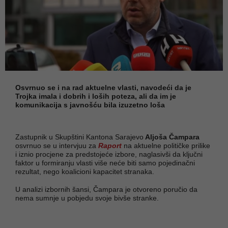
Osvrnuo se i na rad aktuelne vlasti, navodeći da je
Trojka imala i dobrih i loših poteza, ali da im je
komunikacija s javnošću bila izuzetno loša
Zastupnik u Skupštini Kantona Sarajevo
Aljoša Čampara
osvrnuo se u intervjuu za
Raport
na aktuelne političke prilike
i iznio procjene za predstojeće izbore, naglasivši da ključni
faktor u formiranju vlasti više neće biti samo pojedinačni
rezultat, nego koalicioni kapacitet stranaka.
U analizi izbornih šansi, Čampara je otvoreno poručio da
nema sumnje u pobjedu svoje bivše stranke.