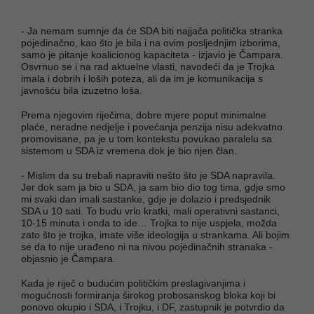
- Ja nemam sumnje da će SDA biti najjača politička stranka
pojedinačno, kao što je bila i na ovim posljednjim izborima,
samo je pitanje koalicionog kapaciteta - izjavio je Čampara.
Osvrnuo se i na rad aktuelne vlasti, navodeći da je Trojka
imala i dobrih i loših poteza, ali da im je komunikacija s
javnošću bila izuzetno loša.
Prema njegovim riječima, dobre mjere poput minimalne
plaće, neradne nedjelje i povećanja penzija nisu adekvatno
promovisane, pa je u tom kontekstu povukao paralelu sa
sistemom u SDA iz vremena dok je bio njen član.
- Mislim da su trebali napraviti nešto što je SDA napravila.
Jer dok sam ja bio u SDA, ja sam bio dio tog tima, gdje smo
mi svaki dan imali sastanke, gdje je dolazio i predsjednik
SDA u 10 sati. To budu vrlo kratki, mali operativni sastanci,
10-15 minuta i onda to ide… Trojka to nije uspjela, možda
zato što je trojka, imate više ideologija u strankama. Ali bojim
se da to nije urađeno ni na nivou pojedinačnih stranaka -
objasnio je Čampara.
Kada je riječ o budućim političkim preslagivanjima i
mogućnosti formiranja širokog probosanskog bloka koji bi
ponovo okupio i SDA, i Trojku, i DF, zastupnik je potvrdio da