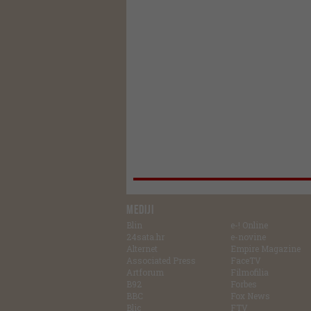
MEDIJI
Blin
e-! Online
24sata.hr
e-novine
Alternet
Empire Magazine
Associated Press
FaceTV
Artforum
Filmofilia
B92
Forbes
BBC
Fox News
Blic
FTV