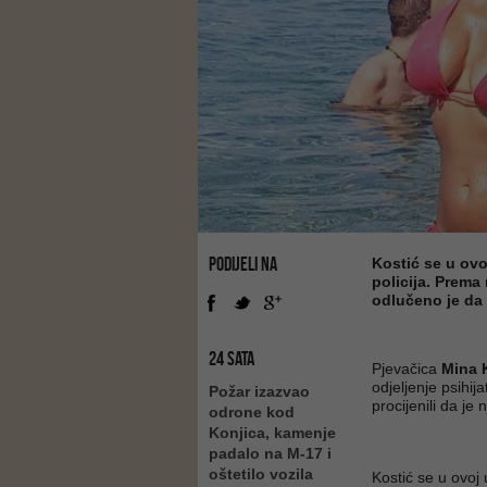
PODIJELI NA
Kostić se u ovo
policija. Prem
odlučeno je da 
24 SATA
Pjevačica
Mina 
odjeljenje psihij
Požar izazvao
procijenili da je 
odrone kod
Konjica, kamenje
padalo na M-17 i
oštetilo vozila
Kostić se u ovoj 