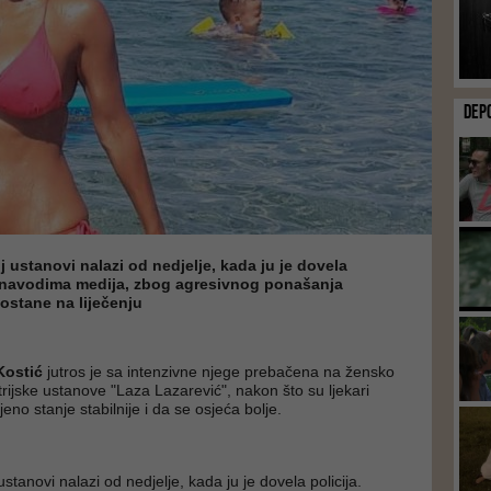
DEP
j ustanovi nalazi od nedjelje, kada ju je dovela
a navodima medija, zbog agresivnog ponašanja
ostane na liječenju
Kostić
jutros je sa intenzivne njege prebačena na žensko
atrijske ustanove "Laza Lazarević", nakon što su ljekari
njeno stanje stabilnije i da se osjeća bolje.
ustanovi nalazi od nedjelje, kada ju je dovela policija.