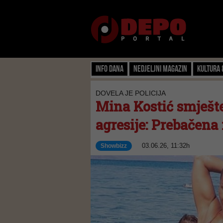
Info dana
Nedjeljni magazin
Kultura 
DOVELA JE POLICIJA
Mina Kostić smješte
agresije: Prebačena
03.06.26, 11:32h
Showbizz