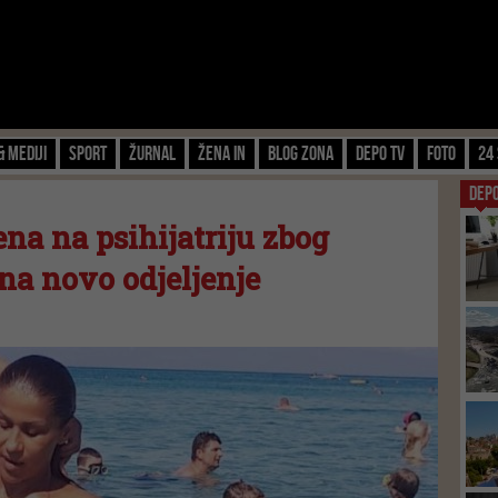
& Mediji
Sport
Žurnal
Žena IN
Blog zona
Depo TV
FOTO
24 
DEP
na na psihijatriju zbog
 na novo odjeljenje