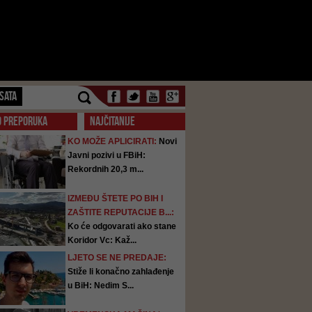
SATA
O PREPORUKA
NAJČITANIJE
KO MOŽE APLICIRATI:
Novi
Javni pozivi u FBiH:
Rekordnih 20,3 m...
IZMEĐU ŠTETE PO BIH I
ZAŠTITE REPUTACIJE B...:
Ko će odgovarati ako stane
Koridor Vc: Kaž...
LJETO SE NE PREDAJE:
Stiže li konačno zahlađenje
u BiH: Nedim S...