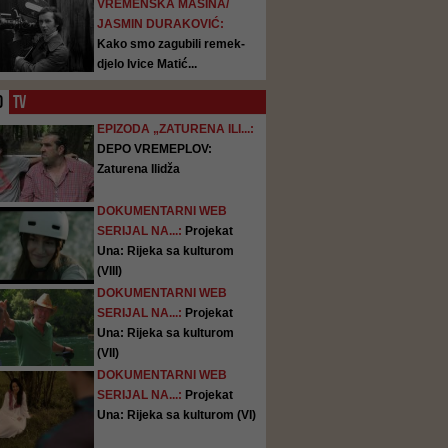
VREMENSKA MAŠINA/
JASMIN DURAKOVIĆ:
Kako smo zagubili remek-
djelo Ivice Matić...
O
TV
EPIZODA „ZATURENA ILI...:
DEPO VREMEPLOV:
Zaturena Ilidža
DOKUMENTARNI WEB
SERIJAL NA...:
Projekat
Una: Rijeka sa kulturom
(VIII)
DOKUMENTARNI WEB
SERIJAL NA...:
Projekat
Una: Rijeka sa kulturom
(VII)
DOKUMENTARNI WEB
SERIJAL NA...:
Projekat
Una: Rijeka sa kulturom (VI)