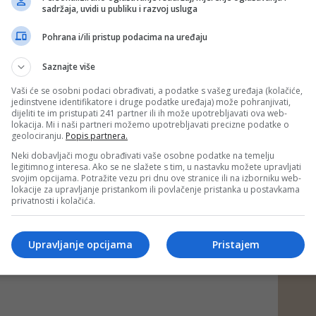
avljivano, vjerovatno ni sam ne bih mogao izdržati. Danas
sadržaja, uvidi u publiku i razvoj usluga
 mogu samo reći da sam miran, jer je moja Mina dobro i nije
dstavljeno u medijima. Nije ni blizu toga. Mina je oduvijek
Pohrana i/ili pristup podacima na uređaju
 o svom životu pred javnošću, ali ova situacija tiče se
njene porodice. Od mene ne očekujte dodatne izjave jer ih
Saznajte više
oručio je Kasper.
Vaši će se osobni podaci obrađivati, a podatke s vašeg uređaja (kolačiće,
venom stanju govorio je i brat
Milan Kostić
, koji tvrdi da
jedinstvene identifikatore i druge podatke uređaja) može pohranjivati,
lizacije dugogodišnja borba s anksioznošću.
dijeliti te im pristupati 241 partner ili ih može upotrebljavati ova web-
lokacija. Mi i naši partneri možemo upotrebljavati precizne podatke o
edjelje bio sam uz nju. Ljekari su odlučili da je zadrže zbog
geolociranju.
Popis partnera.
e se to godinama nakupljalo, a razlog su uglavnom tuđi
 preuzimala na sebe. Kasper ju je danas posjetio - rekao je
Neki dobavljači mogu obrađivati vaše osobne podatke na temelju
legitimnog interesa. Ako se ne slažete s tim, u nastavku možete upravljati
svojim opcijama. Potražite vezu pri dnu ove stranice ili na izborniku web-
lokacije za upravljanje pristankom ili povlačenje pristanka u postavkama
PORTAL/au/Foto: Facebook)
privatnosti i kolačića.
 putem društvenih mreža
Twitter
i
Facebook
Upravljanje opcijama
Pristajem