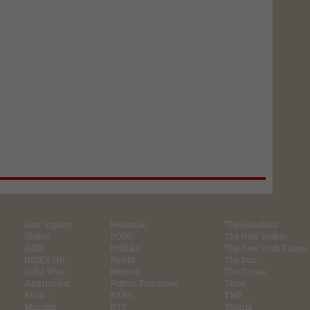
Glas Srpske
Pešćanik
The Guardian
Globus
POGO
The New Yorker
IMDb
Politika
The New York Times
INDEX.HR
Reddit
The Sun
Indie Wire
Reuters
The Times
Jutarnji list
Rotten Tomatoes
Time
Kurir
RTRS
TMZ
Miniclip
RTS
Tportal