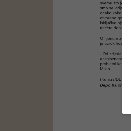
svemu što je obj
smo se vidjeli i
onako kako je pre
otvoreno govorila
isključivo nje i 
nećete dobiti - p
O njenom zdravst
je uzrok hospita
- Od srijede do n
anksioznosti. Sv
problemi koje je
Milan.
(Kurir.rs/DEPO 
Depo.ba
pratite