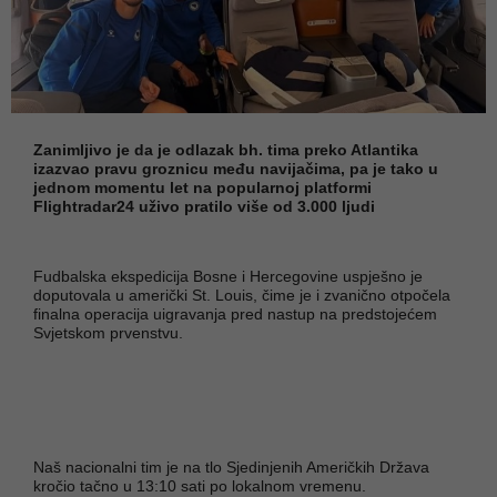
Zanimljivo je da je odlazak bh. tima preko Atlantika
izazvao pravu groznicu među navijačima, pa je tako u
jednom momentu let na popularnoj platformi
Flightradar24 uživo pratilo više od 3.000 ljudi
Fudbalska ekspedicija Bosne i Hercegovine uspješno je
doputovala u američki St. Louis, čime je i zvanično otpočela
finalna operacija uigravanja pred nastup na predstojećem
Svjetskom prvenstvu.
Naš nacionalni tim je na tlo Sjedinjenih Američkih Država
kročio tačno u 13:10 sati po lokalnom vremenu.