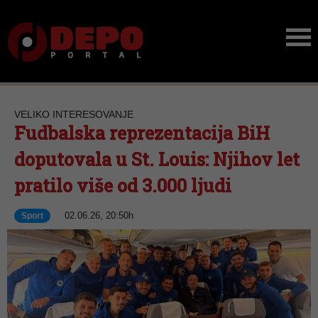
VELIKO INTERESOVANJE
Fudbalska reprezentacija BiH
doputovala u St. Louis: Njihov let
pratilo više od 3.000 ljudi
02.06.26, 20:50h
Sport