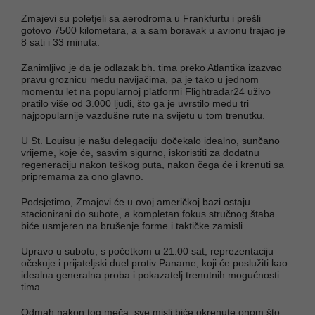
Zmajevi su poletjeli sa aerodroma u Frankfurtu i prešli
gotovo 7500 kilometara, a a sam boravak u avionu trajao je
8 sati i 33 minuta.
Zanimljivo je da je odlazak bh. tima preko Atlantika izazvao
pravu groznicu među navijačima, pa je tako u jednom
momentu let na popularnoj platformi Flightradar24 uživo
pratilo više od 3.000 ljudi, što ga je uvrstilo među tri
najpopularnije vazdušne rute na svijetu u tom trenutku.
U St. Louisu je našu delegaciju dočekalo idealno, sunčano
vrijeme, koje će, sasvim sigurno, iskoristiti za dodatnu
regeneraciju nakon teškog puta, nakon čega će i krenuti sa
pripremama za ono glavno.
Podsjetimo, Zmajevi će u ovoj američkoj bazi ostaju
stacionirani do subote, a kompletan fokus stručnog štaba
biće usmjeren na brušenje forme i taktičke zamisli.
Upravo u subotu, s početkom u 21:00 sat, reprezentaciju
očekuje i prijateljski duel protiv Paname, koji će poslužiti kao
idealna generalna proba i pokazatelj trenutnih mogućnosti
tima.
Odmah nakon tog meča, sve misli biće okrenute onom što