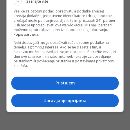
Saznajte više
Vaši će se osobni podaci obrađivati, a podatke s vašeg
uređaja (kolačiće, jedinstvene identifikatore i druge podatke
uređaja) može pohranjivati, dijeliti te im pristupati 241 partner
ili ih može upotrebljavati ova web-lokacija. Mi i naši partneri
možemo upotrebljavati precizne podatke o geolociranju.
Popis partnera.
Neki dobavljači mogu obrađivati vaše osobne podatke na
temelju legitimnog interesa. Ako se ne slažete s tim, u
nastavku možete upravljati svojim opcijama. Potražite vezu pri
dnu ove stranice ili na izborniku web-lokacije za upravljanje
pristankom ili povlačenje pristanka u postavkama privatnosti i
kolačića.
Pristajem
Upravljanje opcijama