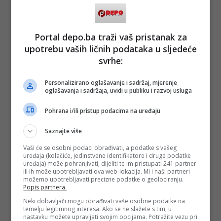
Naveo je da su za vožnju pod dejstvom narkotika sada
mnogo strožije sankcije i otvorena je mogućnost tretiranja
kao obijesna vožnja, te predviđena sankcija: 2.000 – 3.000
KM i plus zaštitna mjera zabrane upravljanja motornim
vozilom u trajanju od šest mjeseci i plus dva kaznena boda.
Portal depo.ba traži vaš pristanak za
upotrebu vaših ličnih podataka u sljedeće
Za odbijanje testiranja vozača na drogu sada je predviđena
svrhe:
sankcija 1.000 KM i plus zadržavanje do 12 sati.
Personalizirano oglašavanje i sadržaj, mjerenje
(FENA/dg)
oglašavanja i sadržaja, uvidi u publiku i razvoj usluga
PODIJELI NA
Pohrana i/ili pristup podacima na uređaju
Depo.ba
pratite putem društvenih mreža
Twitter
i
Facebook
Saznajte više
Vaši će se osobni podaci obrađivati, a podatke s vašeg
uređaja (kolačiće, jedinstvene identifikatore i druge podatke
uređaja) može pohranjivati, dijeliti te im pristupati 241 partner
ili ih može upotrebljavati ova web-lokacija. Mi i naši partneri
možemo upotrebljavati precizne podatke o geolociranju.
Popis partnera.
Neki dobavljači mogu obrađivati vaše osobne podatke na
temelju legitimnog interesa. Ako se ne slažete s tim, u
nastavku možete upravljati svojim opcijama. Potražite vezu pri