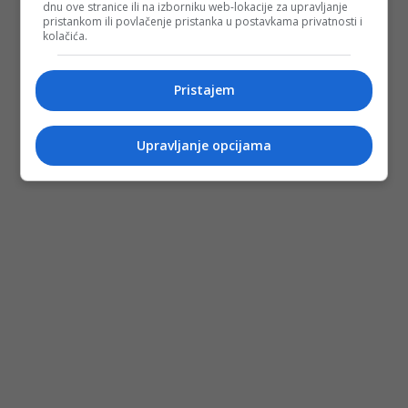
dnu ove stranice ili na izborniku web-lokacije za upravljanje
pristankom ili povlačenje pristanka u postavkama privatnosti i
kolačića.
Pristajem
Upravljanje opcijama