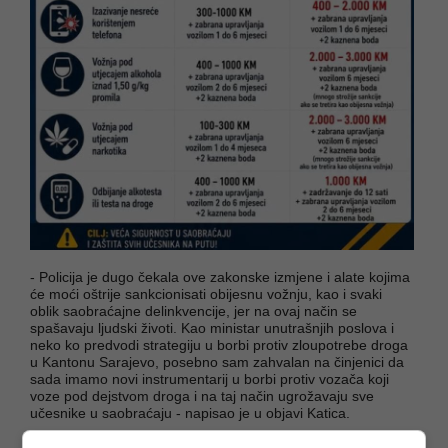
- Policija je dugo čekala ove zakonske izmjene i alate kojima
će moći oštrije sankcionisati obijesnu vožnju, kao i svaki
oblik saobraćajne delinkvencije, jer na ovaj način se
spašavaju ljudski životi. Kao ministar unutrašnjih poslova i
neko ko predvodi strategiju u borbi protiv zloupotrebe droga
u Kantonu Sarajevo, posebno sam zahvalan na činjenici da
sada imamo novi instrumentarij u borbi protiv vozača koji
voze pod dejstvom droga i na taj način ugrožavaju sve
učesnike u saobraćaju - napisao je u objavi Katica.