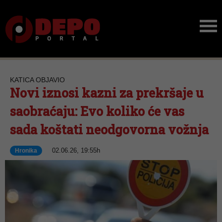
KATICA OBJAVIO
Novi iznosi kazni za prekršaje u
saobraćaju: Evo koliko će vas
sada koštati neodgovorna vožnja
02.06.26, 19:55h
Hronika