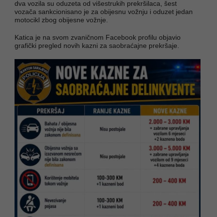
dva vozila su oduzeta od višestrukih prekršilaca, šest
vozača sankcionisano je za obijesnu vožnju i oduzet jedan
motocikl zbog obijesne vožnje.
Katica je na svom zvaničnom Facebook profilu objavio
grafički pregled novih kazni za saobraćajne prekršaje.