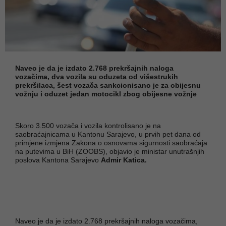
Naveo je da je izdato 2.768 prekršajnih naloga
vozačima, dva vozila su oduzeta od višestrukih
prekršilaca, šest vozača sankcionisano je za obijesnu
vožnju i oduzet jedan motocikl zbog obijesne vožnje
Skoro 3.500 vozača i vozila kontrolisano je na
saobraćajnicama u Kantonu Sarajevo, u prvih pet dana od
primjene izmjena Zakona o osnovama sigurnosti saobraćaja
na putevima u BiH (ZOOBS), objavio je ministar unutrašnjih
poslova Kantona Sarajevo
Admir Katica.
Naveo je da je izdato 2.768 prekršajnih naloga vozačima,