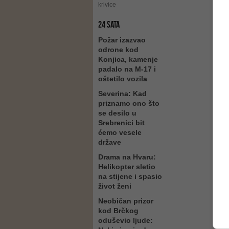
krivice
24 SATA
Požar izazvao
odrone kod
Konjica, kamenje
padalo na M-17 i
oštetilo vozila
Severina: Kad
priznamo ono što
se desilo u
Srebrenici bit
ćemo vesele
države
Drama na Hvaru:
Helikopter sletio
na stijene i spasio
život ženi
Neobičan prizor
kod Brčkog
oduševio ljude: