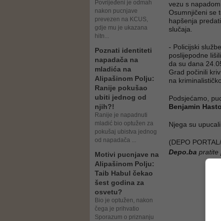
Povrijeđeni je odmah
vezu s napadom 
nakon pucnjave
Osumnjičeni se t
prevezen na KCUS,
hapšenja predati
gdje mu je ukazana
slučaja.
hitn...
- Policijski služ
Poznati identiteti
poslijepodne liš
napadača na
da su dana 24.0
mladića na
Grad počinili kr
Alipašinom Polju:
na kriminalističk
Ranije pokušao
ubiti jednog od
Podsjećamo, pucn
njih?!
Benjamin Hasto
Ranije je napadnuti
mladić bio optužen za
Njega su upucal
pokušaj ubistva jednog
od napadača ...
(DEPO PORTAL/
Depo.ba
pratite
Motivi pucnjave na
Alipašinom Polju:
Taib Habul čekao
šest godina za
osvetu?
Bio je optužen, nakon
čega je prihvatio
Sporazum o priznanju