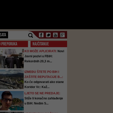
SATA
O PREPORUKA
NAJČITANIJE
KO MOŽE APLICIRATI:
Novi
Javni pozivi u FBiH:
Rekordnih 20,3 m...
IZMEĐU ŠTETE PO BIH I
ZAŠTITE REPUTACIJE B...:
Ko će odgovarati ako stane
Koridor Vc: Kaž...
LJETO SE NE PREDAJE:
Stiže li konačno zahlađenje
u BiH: Nedim S...