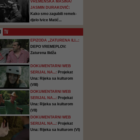
VREMENSKA MAŠINA/
JASMIN DURAKOVIĆ:
Kako smo zagubili remek-
djelo Ivice Matić...
O
TV
EPIZODA „ZATURENA ILI...:
DEPO VREMEPLOV:
Zaturena Ilidža
DOKUMENTARNI WEB
SERIJAL NA...:
Projekat
Una: Rijeka sa kulturom
(VIII)
DOKUMENTARNI WEB
SERIJAL NA...:
Projekat
Una: Rijeka sa kulturom
(VII)
DOKUMENTARNI WEB
SERIJAL NA...:
Projekat
Una: Rijeka sa kulturom (VI)