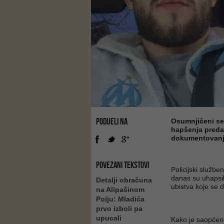
PODIJELI NA
Osumnjičeni se 
hapšenja predat
dokumentovanj
POVEZANI TEKSTOVI
Policijski služb
danas su uhapsil
Detalji obračuna
ubistva koje se 
na Alipašinom
Polju: Mladića
prvo izboli pa
upucali
Kako je saopćeno 