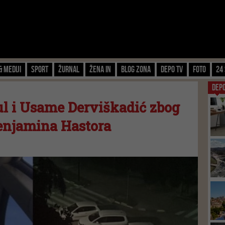
& Mediji
Sport
Žurnal
Žena IN
Blog zona
Depo TV
FOTO
24 
DEP
l i Usame Derviškadić zbog
enjamina Hastora