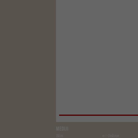
MEDIJI
Blin
e-! Online