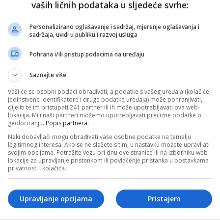
vaših ličnih podataka u sljedeće svrhe:
Personalizirano oglašavanje i sadržaj, mjerenje oglašavanja i
sadržaja, uvidi u publiku i razvoj usluga
Pohrana i/ili pristup podacima na uređaju
Saznajte više
Vaši će se osobni podaci obrađivati, a podatke s vašeg uređaja (kolačiće,
jedinstvene identifikatore i druge podatke uređaja) može pohranjivati,
dijeliti te im pristupati 241 partner ili ih može upotrebljavati ova web-
lokacija. Mi i naši partneri možemo upotrebljavati precizne podatke o
geolociranju.
Popis partnera.
Neki dobavljači mogu obrađivati vaše osobne podatke na temelju
legitimnog interesa. Ako se ne slažete s tim, u nastavku možete upravljati
svojim opcijama. Potražite vezu pri dnu ove stranice ili na izborniku web-
lokacije za upravljanje pristankom ili povlačenje pristanka u postavkama
privatnosti i kolačića.
Upravljanje opcijama
Pristajem