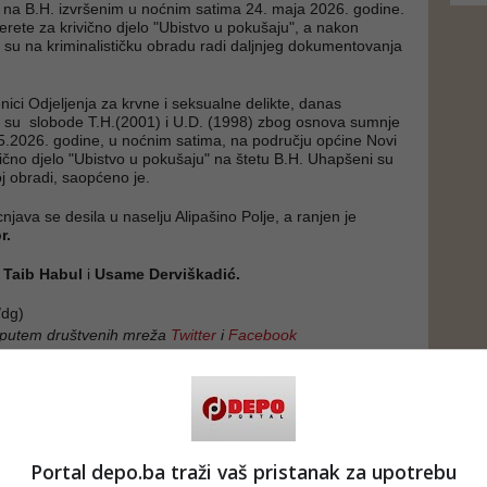
na B.H. izvršenim u noćnim satima 24. maja 2026. godine.
erete za krivično djelo "Ubistvo u pokušaju", a nakon
 su na kriminalističku obradu radi daljnjeg dokumentovanja
benici Odjeljenja za krvne i seksualne delikte, danas
ili su slobode T.H.(2001) i U.D. (1998) zbog osnova sumnje
5.2026. godine, u noćnim satima, na području općine Novi
ivično djelo "Ubistvo u pokušaju" na štetu B.H. Uhapšeni su
oj obradi, saopćeno je.
java se desila u naselju Alipašino Polje, a ranjen je
r.
i
Taib Habul
i
Usame Derviškadić.
dg)
 putem društvenih mreža
Twitter
i
Facebook
Portal depo.ba traži vaš pristanak za upotrebu