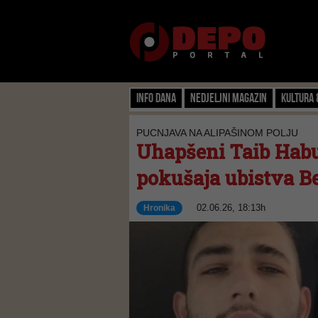
Info dana
Nedjeljni magazin
Kultura 
PUCNJAVA NA ALIPAŠINOM POLJU
Uhapšeni Taib Habu
pokušaja ubistva B
02.06.26, 18:13h
Hronika