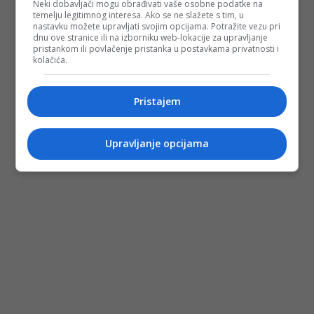
Neki dobavljači mogu obrađivati vaše osobne podatke na
temelju legitimnog interesa. Ako se ne slažete s tim, u
nastavku možete upravljati svojim opcijama. Potražite vezu pri
dnu ove stranice ili na izborniku web-lokacije za upravljanje
pristankom ili povlačenje pristanka u postavkama privatnosti i
kolačića.
Pristajem
Upravljanje opcijama