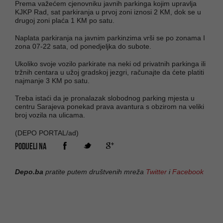
Prema važećem cjenovniku javnih parkinga kojim upravlja
KJKP Rad, sat parkiranja u prvoj zoni iznosi 2 KM, dok se u
drugoj zoni plaća 1 KM po satu.
Naplata parkiranja na javnim parkinzima vrši se po zonama I
zona 07-22 sata, od ponedjeljka do subote.
Ukoliko svoje vozilo parkirate na neki od privatnih parkinga ili
tržnih centara u užoj gradskoj jezgri, računajte da ćete platiti
najmanje 3 KM po satu.
Treba istaći da je pronalazak slobodnog parking mjesta u
centru Sarajeva ponekad prava avantura s obzirom na veliki
broj vozila na ulicama.
(DEPO PORTAL/ad)
PODIJELI NA
Depo.ba
pratite putem društvenih mreža
Twitter
i
Facebook