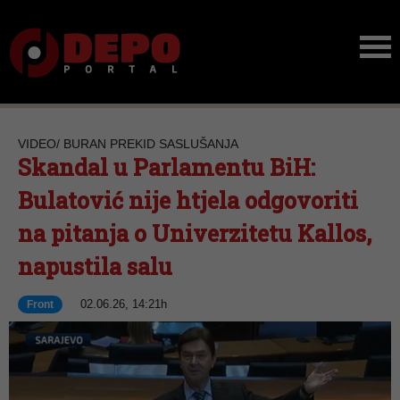
VIDEO/ BURAN PREKID SASLUŠANJA
Skandal u Parlamentu BiH:
Bulatović nije htjela odgovoriti
na pitanja o Univerzitetu Kallos,
napustila salu
02.06.26, 14:21h
Front