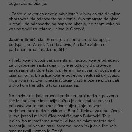
odgovara na pitanja.
- Zašto je rektorica dovela advokata? Mislim da ste dovoljno
obrazovani da odgovorite na pitanja. Ako smatrate da niste
u stanju da odgovorite na banalna pitanja, ne znam kako su
vas postavili za rektora - pitao je Grković.
Jasmin Emrić
. član Komisije za borbu protiv korupcije
podsjetio je i Ajanovića i Bulatović, šta kaže Zakon o
parlamentarnom nadzoru BiH. '
- Tijelo koje provodi parlamentarni nadzor, koje je određeno
za provođenje saslušanja ili koje je odlučilo da provede
saslušanje utvrđuje listu lica i termin saslušanja i poziva ih u
pisanoj formi. Lista lica koja je potrebno saslušati uključujući
i lica koja nisu zvaničnici institucija vlasti može se proširivati
u bilo kom trenutku u toku saslušanja.
Na poziv tijela koje provodi parlamentarni nadzor, pozvano
lice iz nadzirane institucije dužno je odazvati se pozivu i
prisustvovati javnom saslušanju tijela koje provodi
parlamentarni nadzor' citirao je Emrić dijelove zakona. Ovdje
je sve jasno i mi isključivo saslušavamo Bulatović. To je
jedino što mi možemo uraditi, vi kao advokat možete dati
sugestiju, mi vas ne saslušavamo, nego isključivo lice koje
smo pozvali - kazao je Emrić.