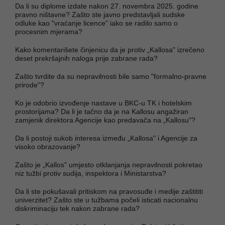
Da li su diplome izdate nakon 27. novembra 2025. godine
pravno ništavne? Zašto ste javno predstavljali sudske
odluke kao "vraćanje licence" iako se radilo samo o
procesnim mjerama?
Kako komentarišete činjenicu da je protiv „Kallosa" izrečeno
deset prekršajnih naloga prije zabrane rada?
Zašto tvrdite da su nepravilnosti bile samo "formalno-pravne
prirode"?
Ko je odobrio izvođenje nastave u BKC-u TK i hotelskim
prostorijama? Da li je tačno da je na Kallosu angažiran
zamjenik direktora Agencije kao predavača na „Kallosu"?
Da li postoji sukob interesa između „Kallosa" i Agencije za
visoko obrazovanje?
Zašto je „Kallos" umjesto otklanjanja nepravilnosti pokretao
niz tužbi protiv sudija, inspektora i Ministarstva?
Da li ste pokušavali pritiskom na pravosuđe i medije zaštititi
univerzitet? Zašto ste u tužbama počeli isticati nacionalnu
diskriminaciju tek nakon zabrane rada?