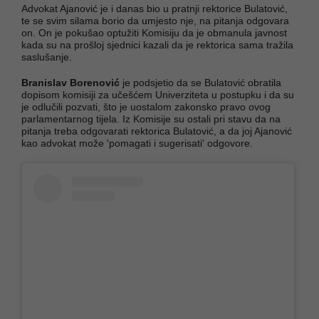
Advokat Ajanović je i danas bio u pratnji rektorice Bulatović,
te se svim silama borio da umjesto nje, na pitanja odgovara
on. On je pokušao optužiti Komisiju da je obmanula javnost
kada su na prošloj sjednici kazali da je rektorica sama tražila
saslušanje.
Branislav Borenović
je podsjetio da se Bulatović obratila
dopisom komisiji za učešćem Univerziteta u postupku i da su
je odlučili pozvati, što je uostalom zakonsko pravo ovog
parlamentarnog tijela. Iz Komisije su ostali pri stavu da na
pitanja treba odgovarati rektorica Bulatović, a da joj Ajanović
kao advokat može 'pomagati i sugerisati' odgovore.