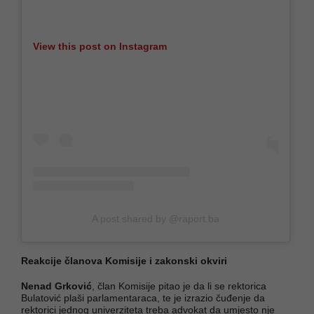
View this post on Instagram
A post shared by @raport.ba
Reakcije članova Komisije i zakonski okviri
Nenad Grković
, član Komisije pitao je da li se rektorica
Bulatović plaši parlamentaraca, te je izrazio čuđenje da
rektorici jednog univerziteta treba advokat da umjesto nje