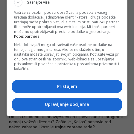
Stanković
vlasnik Kallosa i Evropskog univerziteta Brčko
Saznajte više
Distrikt?
Vaši će se osobni podaci obrađivati, a podatke s vašeg
Koliko dugo je trajao proces akreditacije Evropskog
uređaja (kolačiće, jedinstvene identifikatore i druge podatke
univerziteta Kallos i Evropskog univerziteta Brčko Distrikt?
uređaja) može pohranjivati, dijeliti te im pristupati 241 partner
ili ih može upotrebljavati ova web-lokacija. Mi i naši partneri
možemo upotrebljavati precizne podatke o geolociranju.
Da li je Stanković učestvovao ili imao uticaj na procese
Popis partnera.
akreditacije „Kallosa" i Evropskog univerziteta Brčko?
Neki dobavljači mogu obrađivati vaše osobne podatke na
Da li je tačno da „Kallos" nije imao licencu za medicinu,
temelju legitimnog interesa. Ako se ne slažete s tim, u
biomedicinu i zdravstvo od akademske 2022/23. godine?
nastavku možete upravljati svojim opcijama. Potražite vezu pri
dnu ove stranice ili na izborniku web-lokacije za upravljanje
pristankom ili povlačenje pristanka u postavkama privatnosti i
Da li su studenti i dalje upisivani na studije medicine koji je
kolačića.
bio bez važeće licence?
Ljekarska komora ne želi izdati licence studentima Kallosa,
kako to komentarišete?
Pristajem
Da li je tačno da dekan Medicinskog fakulteta na Kallosu
nema licencu za doktorske studije koje je završio na tome
Upravljanje opcijama
univerzitetu?
Da li su studenti bili obaviješteni da njihovi studijski programi
nemaju važeću licencu? Zašto je „Kallos" nastavio rad
nakon zabrane i kasnije trajne zabrane rada?