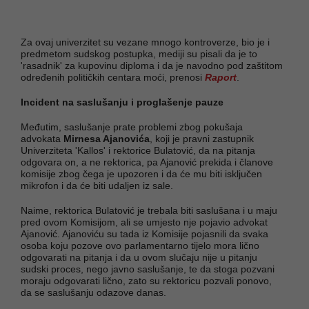
Za ovaj univerzitet su vezane mnogo kontroverze, bio je i
predmetom sudskog postupka, mediji su pisali da je to
'rasadnik' za kupovinu diploma i da je navodno pod zaštitom
određenih političkih centara moći, prenosi
Raport
.
Incident na saslušanju i proglašenje pauze
Međutim, saslušanje prate problemi zbog pokušaja
advokata
Mirnesa Ajanovića
, koji je pravni zastupnik
Univerziteta 'Kallos' i rektorice Bulatović, da na pitanja
odgovara on, a ne rektorica, pa Ajanović prekida i članove
komisije zbog čega je upozoren i da će mu biti isključen
mikrofon i da će biti udaljen iz sale.
Naime, rektorica Bulatović je trebala biti saslušana i u maju
pred ovom Komisijom, ali se umjesto nje pojavio advokat
Ajanović. Ajanoviću su tada iz Komisije pojasnili da svaka
osoba koju pozove ovo parlamentarno tijelo mora lično
odgovarati na pitanja i da u ovom slučaju nije u pitanju
sudski proces, nego javno saslušanje, te da stoga pozvani
moraju odgovarati lično, zato su rektoricu pozvali ponovo,
da se saslušanju odazove danas.