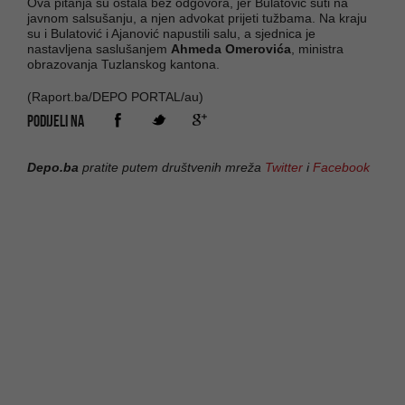
Ova pitanja su ostala bez odgovora, jer Bulatović šuti na
javnom salsušanju, a njen advokat prijeti tužbama. Na kraju
su i Bulatović i Ajanović napustili salu, a sjednica je
nastavljena saslušanjem
Ahmeda Omerovića
, ministra
obrazovanja Tuzlanskog kantona.
(Raport.ba/DEPO PORTAL/au)
PODIJELI NA
Depo.ba
pratite putem društvenih mreža
Twitter
i
Facebook