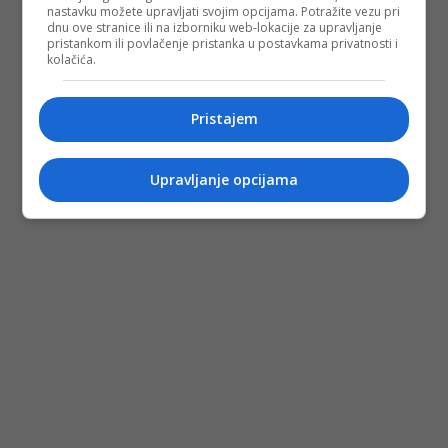
nastavku možete upravljati svojim opcijama. Potražite vezu pri
dnu ove stranice ili na izborniku web-lokacije za upravljanje
pristankom ili povlačenje pristanka u postavkama privatnosti i
kolačića.
Pristajem
Upravljanje opcijama