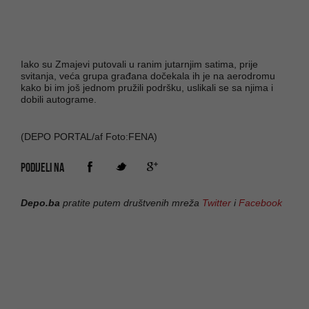
Iako su Zmajevi putovali u ranim jutarnjim satima, prije
svitanja, veća grupa građana dočekala ih je na aerodromu
kako bi im još jednom pružili podršku, uslikali se sa njima i
dobili autograme.
(DEPO PORTAL/af Foto:FENA)
PODIJELI NA
Depo.ba
pratite putem društvenih mreža
Twitter
i
Facebook