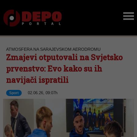
ATMOSFERA NA SARAJEVSKOM AERODROMU
Zmajevi otputovali na Svjetsko
prvenstvo: Evo kako su ih
navijači ispratili
02.06.26, 09:07h
Sport