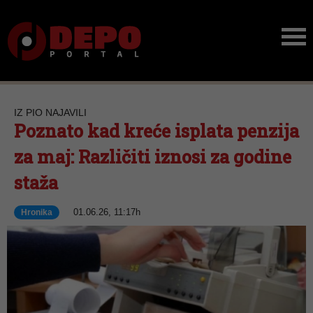
IZ PIO NAJAVILI
Poznato kad kreće isplata penzija
za maj: Različiti iznosi za godine
staža
01.06.26, 11:17h
Hronika