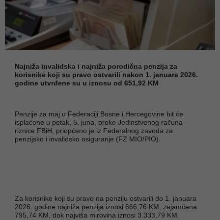
Najniža invalidska i najniža porodična penzija za
korisnike koji su pravo ostvarili nakon 1. januara 2026.
godine utvrđene su u iznosu od 651,92 KM
Penzije za maj u Federaciji Bosne i Hercegovine bit će
isplaćene u petak, 5. juna, preko Jedinstvenog računa
riznice FBiH, priopćeno je iz Federalnog zavoda za
penzijsko i invalidsko osiguranje (FZ MIO/PIO).
Za korisnike koji su pravo na penziju ostvarili do 1. januara
2026. godine najniža penzija iznosi 666,76 KM, zajamčena
795,74 KM, dok najviša mirovina iznosi 3.333,79 KM.