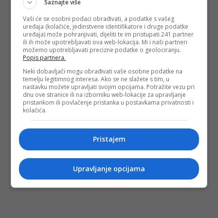
Saznajte više
Vaši će se osobni podaci obrađivati, a podatke s vašeg
uređaja (kolačiće, jedinstvene identifikatore i druge podatke
uređaja) može pohranjivati, dijeliti te im pristupati 241 partner
ili ih može upotrebljavati ova web-lokacija. Mi i naši partneri
možemo upotrebljavati precizne podatke o geolociranju.
Popis partnera.
Neki dobavljači mogu obrađivati vaše osobne podatke na
temelju legitimnog interesa. Ako se ne slažete s tim, u
nastavku možete upravljati svojim opcijama. Potražite vezu pri
dnu ove stranice ili na izborniku web-lokacije za upravljanje
pristankom ili povlačenje pristanka u postavkama privatnosti i
kolačića.
Pristajem
Upravljanje opcijama