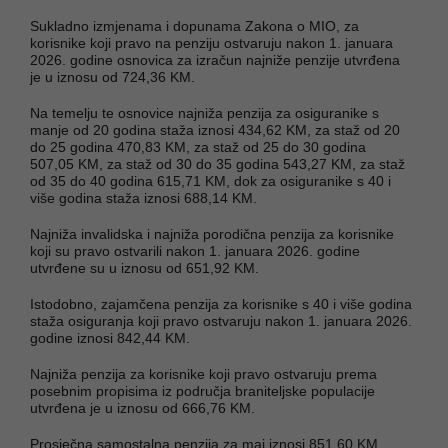
Sukladno izmjenama i dopunama Zakona o MIO, za
korisnike koji pravo na penziju ostvaruju nakon 1. januara
2026. godine osnovica za izračun najniže penzije utvrđena
je u iznosu od 724,36 KM.
Na temelju te osnovice najniža penzija za osiguranike s
manje od 20 godina staža iznosi 434,62 KM, za staž od 20
do 25 godina 470,83 KM, za staž od 25 do 30 godina
507,05 KM, za staž od 30 do 35 godina 543,27 KM, za staž
od 35 do 40 godina 615,71 KM, dok za osiguranike s 40 i
više godina staža iznosi 688,14 KM.
Najniža invalidska i najniža porodična penzija za korisnike
koji su pravo ostvarili nakon 1. januara 2026. godine
utvrđene su u iznosu od 651,92 KM.
Istodobno, zajamčena penzija za korisnike s 40 i više godina
staža osiguranja koji pravo ostvaruju nakon 1. januara 2026.
godine iznosi 842,44 KM.
Najniža penzija za korisnike koji pravo ostvaruju prema
posebnim propisima iz područja braniteljske populacije
utvrđena je u iznosu od 666,76 KM.
Prosječna samostalna penzija za maj iznosi 851,60 KM.