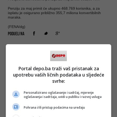
Penziju za maj primit će ukupno 468.769 korisnika, a za
isplatu je osigurano približno 355,7 miliona konvertibilnih
maraka.
(FENA/dg)
PODIJELI NA
Depo.ba
pratite putem društvenih mreža
Twitter
i
Facebook
Portal depo.ba traži vaš pristanak za
upotrebu vaših ličnih podataka u sljedeće
svrhe:
Personalizirano oglašavanje i sadržaj, mjerenje
oglašavanja i sadržaja, uvidi u publiku i razvoj usluga
Pohrana i/ili pristup podacima na uređaju