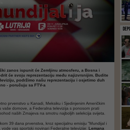
DEP
čki zanos ispunit će Zemljinu atmosferu, a Bosna i
rit će svoju reprezentaciju među najizvrsnijim. Budite
leviziju, podržimo našu reprezentaciju i osjetimo duh
dno - poručuju sa FTV-a
tno prvenstvo u Kanadi, Meksiku i Sjedinjenim Američkim
 vaše domove, a Federalna televizija s ponosom prati
i pohod naših Zmajeva na smotru najboljih selekcija svijeta.
om 39 dana prvenstva, kroz specijalnu emisiju "Mundijal i
", vode vas sportski novinari Federalne televizije:
Lemana