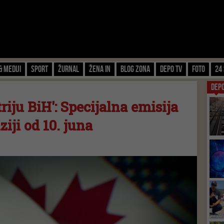
& Mediji
Sport
Žurnal
Žena IN
Blog zona
Depo TV
FOTO
24 
DEP
triju BiH': Specijalna emisija
ziji od 10. juna