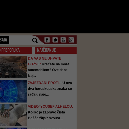
SATA
O PREPORUKA
NAJČITANIJE
DA VAS NE UHVATE
GUŽVE:
Krećete na more
automobilom? Ove dane
izbj...
ZVJEZDANI PROFIL:
U ova
dva horoskopska znaka se
rađaju najo...
VIDEO/ YOUSEF ALHELOU:
Koliko je zapravo čista
Baščaršija? Novina...