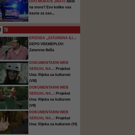
OVO MORATE ZNATI:
Idete
na more? Evo kolike vas
kazne za sao...
O
TV
EPIZODA „ZATURENA ILI...:
DEPO VREMEPLOV:
Zaturena Ilidža
DOKUMENTARNI WEB
SERIJAL NA...:
Projekat
Una: Rijeka sa kulturom
(VIII)
DOKUMENTARNI WEB
SERIJAL NA...:
Projekat
Una: Rijeka sa kulturom
(VII)
DOKUMENTARNI WEB
SERIJAL NA...:
Projekat
Una: Rijeka sa kulturom (VI)