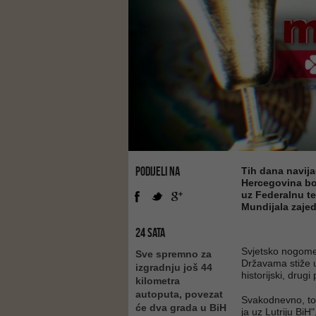
PODIJELI NA
Tih dana navija
Hercegovina bod
uz Federalnu te
Mundijala zaje
24 SATA
Svjetsko nogome
Sve spremno za
Državama stiže u
izgradnju još 44
historijski, drug
kilometra
autoputa, povezat
Svakodnevno, tok
će dva grada u BiH
ja uz Lutriju BiH