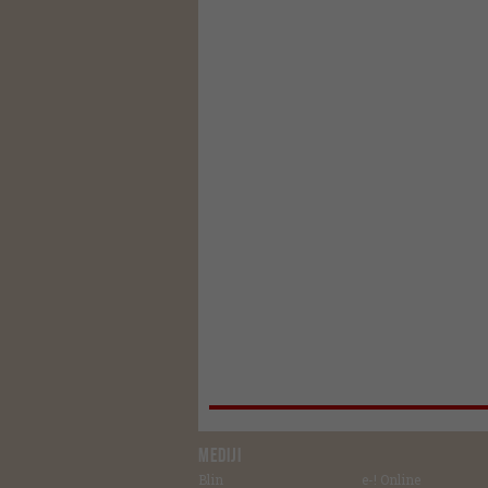
MEDIJI
Blin
e-! Online