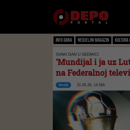
Info dana
Nedjeljni magazin
Kultura 
SVAKI DAN U SEDMICI
'Mundijal i ja uz Lu
na Federalnoj televi
31.05.26, 14:56h
Mediji