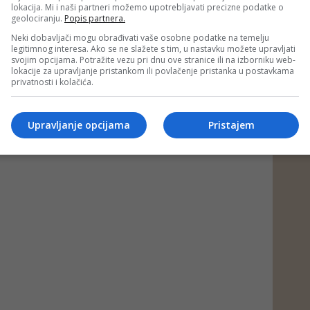
lokacija. Mi i naši partneri možemo upotrebljavati precizne podatke o
geolociranju.
Popis partnera.
Neki dobavljači mogu obrađivati vaše osobne podatke na temelju
legitimnog interesa. Ako se ne slažete s tim, u nastavku možete upravljati
svojim opcijama. Potražite vezu pri dnu ove stranice ili na izborniku web-
lokacije za upravljanje pristankom ili povlačenje pristanka u postavkama
privatnosti i kolačića.
Upravljanje opcijama
Pristajem