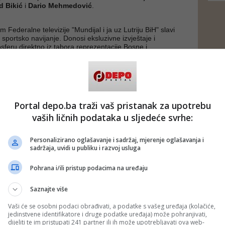
 Bikić
i
Dario Mehmedović
.
m Federalne televizije "Mundijal i ja uz Lutriju BiH" slavi
 sportsko navijanje. Donosi eksluzivne izvještaje i
sferu direktno iz tabora reprezentacije Bosne i
ručne analize eminentnih domaćih i međunarodnih
njaka. U rubrici Pikanterijal nude se priče o legendarnim
reprezentacijama.
"Mundijal i ja uz Lutriju BiH", Federalna televizija emitira i
rijal o svjetskim nogometnim nacijama. Najveća
Portal depo.ba traži vaš pristanak za upotrebu
 pretočena u “Fudbalske nacije” slavi folklor, heroje,
vaših ličnih podataka u sljedeće svrhe:
u iza najutjecajnijih nogometnih nacija.
9. jula (ponedjeljak - petak u 17:30, vikendom u 18:00)
Personalizirano oglašavanje i sadržaj, mjerenje oglašavanja i
movinu s nogometnim svijetom. Tih dana navijački zanos
sadržaja, uvidi u publiku i razvoj usluga
inu atmosferu, a Bosna i Hercegovina bodrit će svoju
eđu najizvrsnijim.
lnu televiziju, podržimo našu reprezentaciju i osjetimo duh
Pohrana i/ili pristup podacima na uređaju
o - poručuju sa FTV-a.
Saznajte više
ad)
 putem društvenih mreža
Twitter
i
Facebook
Vaši će se osobni podaci obrađivati, a podatke s vašeg uređaja (kolačiće,
jedinstvene identifikatore i druge podatke uređaja) može pohranjivati,
dijeliti te im pristupati 241 partner ili ih može upotrebljavati ova web-