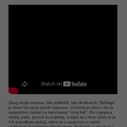
Zbog svojih stavova, bilo političkih, bilo društvenih, Bešlagić
je često bio tema javnih rasprava. U emisiji je otkrio i da se
svojedobno našao na takozvanoj "crnoj listi". On i njegova
obitelj, kaže, primali su prijetnje, a kako se s time nosio te je
li ih prijavljivao policiji, otkrio je u razgovoru s našim
voditeljem Zvonimirom Milakovićem. Bešlagić se osvrnuo i