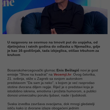
U razgovoru se osvrnuo na trnovit put do uspjeha, od
djetinjstva i ratnih godina do odlaska u Njemačku, gdje
je kao 16-godišnjak, tada izbjeglica, otišao trbuhom za
kruhom
Bosanskohercegovački glumac
Enis Bešlagić
novi je gost
emisije "Show na kvadrat" na
Vecernji.hr
. Ovog četvrtka,
21. svibnja, stiže u Zagreb sa svojom autorskom
predstavom "Da sam ja neko", s kojom je već rasprodao
stotine dvorana diljem regije. Riječ je o predstavi koja je
istodobno iskrena, emotivna i prožeta humorom, a publici
donosi univerzalnu poruku ljubavi, nade i ljudskosti.
Svaka izvedba završava ovacijama, dok mnogi gledatelji
ističu kako iz dvorane izlaze obogaćeni jednim