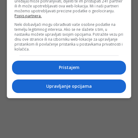
uređaja) može pohranjivati, dijeliti te im pristupati 241 partner
ili ih može upotrebljavati ova web-lokacija. Mi i naši partneri
možemo upotrebljavati precizne podatke o geolociranju.
Depo.ba
pratite putem društvenih mreža
Twitter
i
Facebook
Popis partnera.
Neki dobavljači mogu obrađivati vaše osobne podatke na
temelju legitimnog interesa. Ako se ne slažete s tim, u
nastavku možete upravljati svojim opcijama. Potražite vezu pri
dnu ove stranice ili na izborniku web-lokacije za upravljanje
pristankom ili povlačenje pristanka u postavkama privatnosti i
kolačića.
Pristajem
Upravljanje opcijama