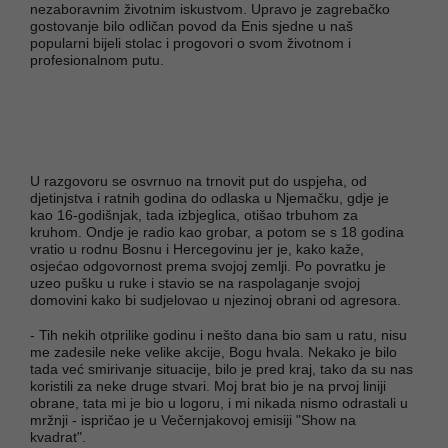
nezaboravnim životnim iskustvom. Upravo je zagrebačko
gostovanje bilo odličan povod da Enis sjedne u naš
popularni bijeli stolac i progovori o svom životnom i
profesionalnom putu.
U razgovoru se osvrnuo na trnovit put do uspjeha, od
djetinjstva i ratnih godina do odlaska u Njemačku, gdje je
kao 16-godišnjak, tada izbjeglica, otišao trbuhom za
kruhom. Ondje je radio kao grobar, a potom se s 18 godina
vratio u rodnu Bosnu i Hercegovinu jer je, kako kaže,
osjećao odgovornost prema svojoj zemlji. Po povratku je
uzeo pušku u ruke i stavio se na raspolaganje svojoj
domovini kako bi sudjelovao u njezinoj obrani od agresora.
- Tih nekih otprilike godinu i nešto dana bio sam u ratu, nisu
me zadesile neke velike akcije, Bogu hvala. Nekako je bilo
tada već smirivanje situacije, bilo je pred kraj, tako da su nas
koristili za neke druge stvari. Moj brat bio je na prvoj liniji
obrane, tata mi je bio u logoru, i mi nikada nismo odrastali u
mržnji - ispričao je u Večernjakovoj emisiji "Show na
kvadrat".