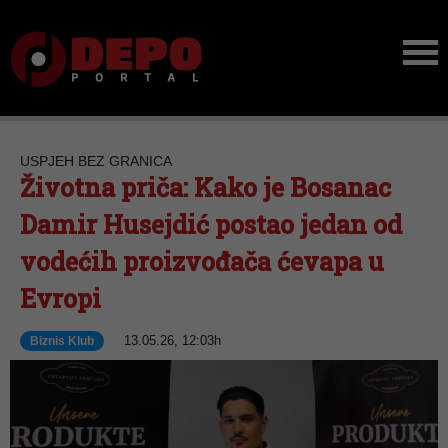
USPJEH BEZ GRANICA
Životna priča: Kako je Bosanac
Damir Husejdić postao jedan od
vodećih proizvođača ćevapa u
Evropi
13.05.26, 12:03h
Biznis Klub