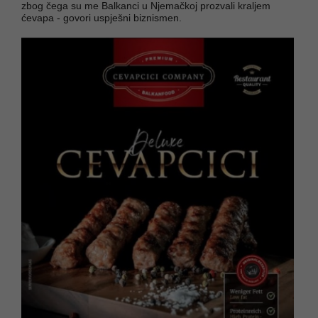
zbog čega su me Balkanci u Njemačkoj prozvali kraljem
ćevapa - govori uspješni biznismen.