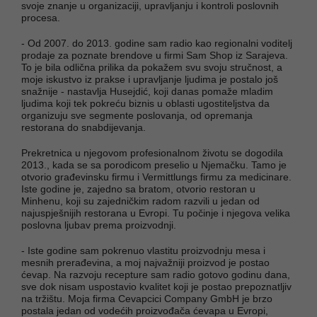
svoje znanje u organizaciji, upravljanju i kontroli poslovnih
procesa.
- Od 2007. do 2013. godine sam radio kao regionalni voditelj
prodaje za poznate brendove u firmi Sam Shop iz Sarajeva.
To je bila odlična prilika da pokažem svu svoju stručnost, a
moje iskustvo iz prakse i upravljanje ljudima je postalo još
snažnije - nastavlja Husejdić, koji danas pomaže mladim
ljudima koji tek pokreću biznis u oblasti ugostiteljstva da
organizuju sve segmente poslovanja, od opremanja
restorana do snabdijevanja.
Prekretnica u njegovom profesionalnom životu se dogodila
2013., kada se sa porodicom preselio u Njemačku. Tamo je
otvorio građevinsku firmu i Vermittlungs firmu za medicinare.
Iste godine je, zajedno sa bratom, otvorio restoran u
Minhenu, koji su zajedničkim radom razvili u jedan od
najuspješnijih restorana u Evropi. Tu počinje i njegova velika
poslovna ljubav prema proizvodnji.
- Iste godine sam pokrenuo vlastitu proizvodnju mesa i
mesnih prerađevina, a moj najvažniji proizvod je postao
ćevap. Na razvoju recepture sam radio gotovo godinu dana,
sve dok nisam uspostavio kvalitet koji je postao prepoznatljiv
na tržištu. Moja firma Cevapcici Company GmbH je brzo
postala jedan od vodećih proizvođača ćevapa u Evropi,