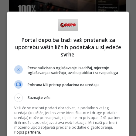
Portal depo.ba traži vaš pristanak za
Poslije više od 12 godina razvoja, njegova firma sada
snabdijeva više od 250 ugostitelja u Njemačkoj i Austriji, te
upotrebu vaših ličnih podataka u sljedeće
više od 3000 prodajnih mjesta i supermarketa širom
svrhe:
Njemačke i Austrije, uključujući lance poput Rewe, Edeka, V-
Markt i Globus, kao i brojne domaće i turske prodavnice.
Također, dosta sarađuje sa vlasnicima pokretnih restorana -
Personalizirano oglašavanje i sadržaj, mjerenje
kamiona sa brzom hranom koji su u ekspanziji u Njemačkoj,
oglašavanja i sadržaja, uvidi u publiku i razvoj usluga
a koji rade s njegovom firmom od samih početaka.
Pohrana i/ili pristup podacima na uređaju
- U okviru kompanije proizvodimo i uvozimo više od 40
proizvoda iz Bosne i Hercegovine, Srbije, Hrvatske i
Sjeverne Makedonije, među kojima su kajmak iz Srbije, ajvar
Saznajte više
iz Makedonije, pite i somuni iz Sarajeva, kao i vina iz
Hrvatske. Danas smo jedan od značajnijih dobavljača za
Vaši će se osobni podaci obrađivati, a podatke s vašeg
većinu balkanskih restorana u Njemačkoj, Austriji,
uređaja (kolačiće, jedinstvene identifikatore i druge podatke
Luksemburgu i Hrvatskoj. U samom centru Minhena, u
uređaja) može pohranjivati, dijeliti te im pristupati 241 partner
blizini Marienplatza, nalaze se i moja dva restorana, La
ili ih može upotrebljavati ova web-lokacija. Mi i naši partneri
možemo upotrebljavati precizne podatke o geolociranju.
Fayette München i pizzerija Little Italy bei La Fayette u koje
Popis partnera.
redovno dolaze najpoznatiji sportisti, glumci i biznismeni -