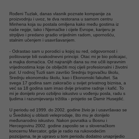
Rođeni Tuzlak, danas vlasnik poznate kompanije za
proizvodnju i uvoz, te dva restorana u samom centru
Minhena koja su postala omiljena kako među gostima iz
naše regije, tako i Njemačke i cijele Evrope, karijeru je
strpljivo i predano gradio vrijednim radom, upornošću,
stalnim učenjem i usavršavanjem.
- Odrastao sam u porodici u kojoj su red, odgovornost i
poštovanje bili svakodnevni principi. Otac mi je bio policajac,
a majka domaćica. Od najranijih dana su me učili ispravnim
vrijednostima koje će obilježiti moj cijeli profesionalni i životni
put. U rodnoj Tuzli sam završio Srednju trgovačku školu,
Srednju ekonomsku školu, kao i Ekonomski fakultet. Sa
svega 17 godina sam zakoračio u svijet privatnog biznisa, a
već sa 18 godina sam imao dvije privatne radnje i kafić. To
mi je donijelo prvo ozbiljno iskustvo u vođenju posla, radu s
ljudima i razumijevanju tržišta - prisjetio se Damir Husejdić.
U periodu od 1999. do 2002. godine živio je i usavršavao se
u Švedskoj u oblasti veleprodaje, što mu je donijelo
međunarodno iskustvo. Nakon povratka u Bosnu i
Hercegovinu 2002. godine zaposlio se u slovenačkom
koncernu Mercator, gdje je radio na rukovodećim
pozicijama, te je upravo u tom periodu dodatno unaprijedio