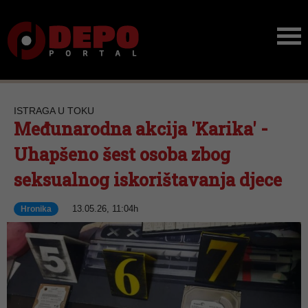
ISTRAGA U TOKU
Međunarodna akcija 'Karika' -
Uhapšeno šest osoba zbog
seksualnog iskorištavanja djece
13.05.26, 11:04h
Hronika