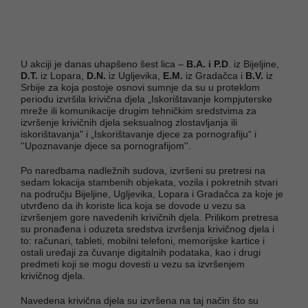
U akciji je danas uhapšeno šest lica –
B.A. i P.D
. iz Bijeljine,
D.T.
iz Lopara,
D.N.
iz Ugljevika,
E.M.
iz Gradačca i
B.V.
iz
Srbije za koja postoje osnovi sumnje da su u proteklom
periodu izvršila krivična djela „Iskorištavanje kompjuterske
mreže ili komunikacije drugim tehničkim sredstvima za
izvršenje krivičnih djela seksualnog zlostavljanja ili
iskorištavanja" i „Iskorištavanje djece za pornografiju“ i
''Upoznavanje djece sa pornografijom''.
Po naredbama nadležnih sudova, izvršeni su pretresi na
sedam lokacija stambenih objekata, vozila i pokretnih stvari
na području Bijeljine, Ugljevika, Lopara i Gradačca za koje je
utvrđeno da ih koriste lica koja se dovode u vezu sa
izvršenjem gore navedenih krivičnih djela. Prilikom pretresa
su pronađena i oduzeta sredstva izvršenja krivičnog djela i
to: računari, tableti, mobilni telefoni, memorijske kartice i
ostali uređaji za čuvanje digitalnih podataka, kao i drugi
predmeti koji se mogu dovesti u vezu sa izvršenjem
krivičnog djela.
Navedena krivična djela su izvršena na taj način što su