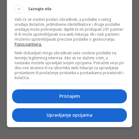
digitalnih podataka koji su se nalazili pod njihovom
Saznajte više
kontrolom, nakon čega su na pomenute skladišne prostore
u više navrata skladištili sadržaje dječije pornografije.
Vaši će se osobni podaci obrađivati, a podatke s vašeg
uređaja (kolačiće, jedinstvene identifikatore i druge podatke
Nakon izvršene kriminalističke obrade lica će biti predata
uređaja) može pohranjivati, dijeliti te im pristupati 241 partner
nadležnom tužilaštvu uz izvještaj o počinjenim krivičnim
ili ih može upotrebljavati ova web-lokacija. Mi i naši partneri
djelima, saopćeno je iz MUP-a RS.
možemo upotrebljavati precizne podatke o geolociranju.
Popis partnera.
(FENA/af)
Neki dobavljači mogu obrađivati vaše osobne podatke na
PODIJELI NA
temelju legitimnog interesa. Ako se ne slažete s tim, u
nastavku možete upravljati svojim opcijama. Potražite vezu pri
dnu ove stranice ili na izborniku web-lokacije za upravljanje
Depo.ba
pratite putem društvenih mreža
Twitter
i
Facebook
pristankom ili povlačenje pristanka u postavkama privatnosti i
kolačića.
Pristajem
Upravljanje opcijama