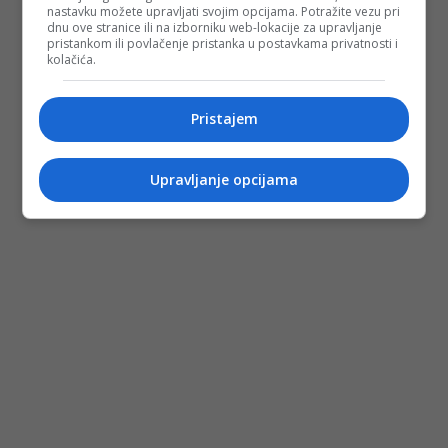
nastavku možete upravljati svojim opcijama. Potražite vezu pri
dnu ove stranice ili na izborniku web-lokacije za upravljanje
pristankom ili povlačenje pristanka u postavkama privatnosti i
kolačića.
Pristajem
Upravljanje opcijama