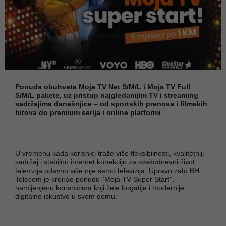
Ponuda obuhvata Moja TV Net S/M/L i Moja TV Full
S/M/L pakete, uz pristup najgledanijim TV i streaming
sadržajima današnjice – od sportskih prenosa i filmskih
hitova do premium serija i online platformi
U vremenu kada korisnici traže više fleksibilnosti, kvalitetniji
sadržaj i stabilnu internet konekciju za svakodnevni život,
televizija odavno više nije samo televizija. Upravo zato BH
Telecom je kreirao ponudu “Moja TV Super Start”,
namijenjenu korisnicima koji žele bogatije i modernije
digitalno iskustvo u svom domu.