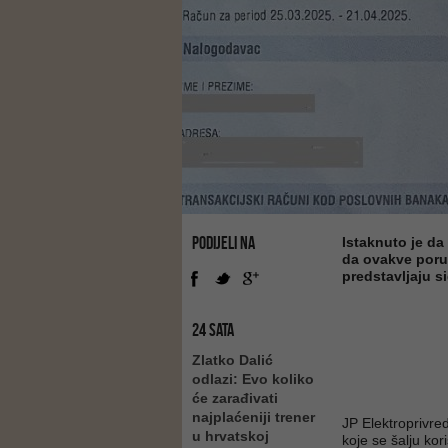
PODIJELI NA
Istaknuto je d
da ovakve poruk
predstavljaju si
24 SATA
Zlatko Dalić
odlazi: Evo koliko
će zarađivati
najplaćeniji trener
JP Elektroprivre
u hrvatskoj
koje se šalju kor