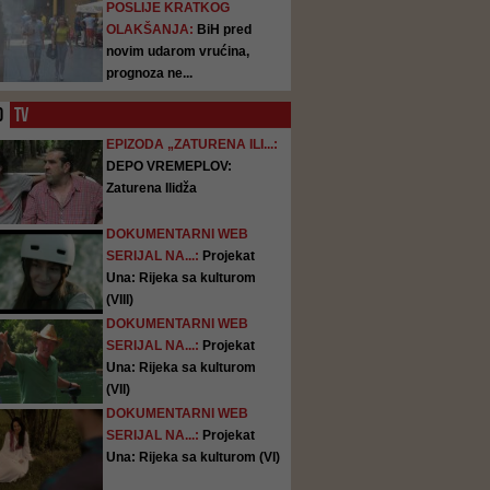
POSLIJE KRATKOG
OLAKŠANJA:
BiH pred
novim udarom vrućina,
prognoza ne...
O
TV
EPIZODA „ZATURENA ILI...:
DEPO VREMEPLOV:
Zaturena Ilidža
DOKUMENTARNI WEB
SERIJAL NA...:
Projekat
Una: Rijeka sa kulturom
(VIII)
DOKUMENTARNI WEB
SERIJAL NA...:
Projekat
Una: Rijeka sa kulturom
(VII)
DOKUMENTARNI WEB
SERIJAL NA...:
Projekat
Una: Rijeka sa kulturom (VI)