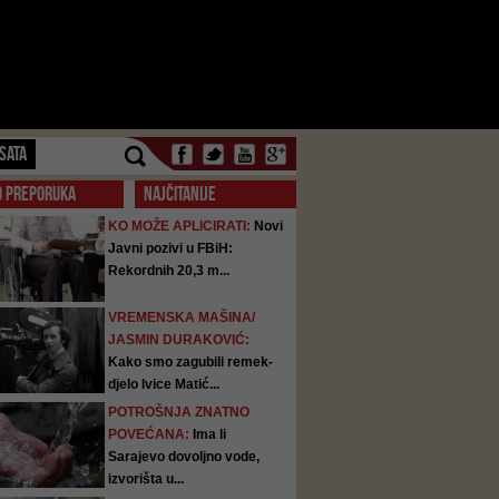
SATA
O PREPORUKA
NAJČITANIJE
KO MOŽE APLICIRATI:
Novi
Javni pozivi u FBiH:
Rekordnih 20,3 m...
VREMENSKA MAŠINA/
JASMIN DURAKOVIĆ:
Kako smo zagubili remek-
djelo Ivice Matić...
POTROŠNJA ZNATNO
POVEĆANA:
Ima li
Sarajevo dovoljno vode,
izvorišta u...