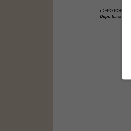
(DEPO PORTAL/
Depo.ba
pratite