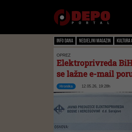
Info dana
Nedjeljni magazin
Kultura 
OPREZ
Elektroprivreda BiH
se lažne e-mail por
12.05.26, 19:28h
Hronika