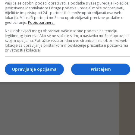
Vaši će se osobni podaci obrađivati, a podatke s vašeg uređaja (kolačiće,
jedinstvene identifikatore i druge podatke uređaja) može pohranjivati,
af)
dijeliti te im pristupati 241 partner ili ih može upotrebljavati ova web-
 putem društvenih mreža
Twitter
i
Facebook
lokacija. Mi i naši partneri možemo upotrebljavati precizne podatke o
geolociranju.
Popis partnera.
Neki dobavljači mogu obrađivati vaše osobne podatke na temelju
legitimnog interesa. Ako se ne slažete s tim, u nastavku možete upravljati
svojim opcijama. Potražite vezu pri dnu ove stranice ili na izborniku web-
lokacije za upravljanje pristankom ili povlačenje pristanka u postavkama
privatnosti i kolačića.
Upravljanje opcijama
Pristajem