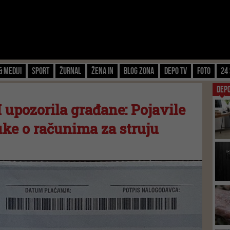
& Mediji
Sport
Žurnal
Žena IN
Blog zona
Depo TV
FOTO
24 
DEP
 upozorila građane: Pojavile
uke o računima za struju