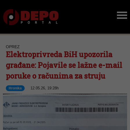
OPREZ
Elektroprivreda BiH upozorila
građane: Pojavile se lažne e-mail
poruke o računima za struju
12.05.26, 19:28h
Hronika