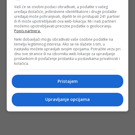
Vaši će se osobni podaci obrađivati, a podatke s vašeg
uređaja (kolačiće, jedinstvene identifikatore i druge podatke
uređaja) može pohranjivati, dijeliti te im pristupati 241 partner
ili ih može upotrebljavati ova web-lokacija. Mi i naši partneri
možemo upotrebljavati precizne podatke o geolociranju.
Popis partnera.
Neki dobavljači mogu obrađivati vaše osobne podatke na
temelju legitimnog interesa. Ako se ne slažete s tim, u
nastavku možete upravljati svojim opcijama. Potražite vezu pri
dnu ove stranice ili na izborniku web-lokacije za upravljanje
pristankom ili povlačenje pristanka u postavkama privatnosti i
kolačića.
Pristajem
Upravljanje opcijama