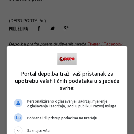
(DEPO PORTAL/af)
PODIJELI NA
Depo.ba
pratite putem društvenih mreža
Twitter
i
Facebook
Portal depo.ba traži vaš pristanak za
upotrebu vaših ličnih podataka u sljedeće
svrhe:
Personalizirano oglašavanje i sadržaj, mjerenje
oglašavanja i sadržaja, uvidi u publiku i razvoj usluga
Pohrana i/ili pristup podacima na uređaju
Saznajte više