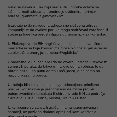
Kako su naveli iz Elektroprivrede BiH, poruke dolaze sa
lažnih e-mail adresa, a trenutno je evidentiran primjer
adrese „
g-ahmetova@moynak.kz
“.
Istaknuto je da navedena adresa nije službena adresa
kompanije te da ovakve poruke mogu sadržavati zaražene ili
štetne priloge koji predstavljaju sigurnosni rizik za korisnike.
Iz Elektroprivrede BiH naglašavaju da je jedina zvanična e-
mail adresa sa koje korisnicima može biti dostavljen e-račun
za električnu energiju: „
e-racun@epbih.ba
“.
Građanima je upućen apel da ne otvaraju priloge i linkove iz
sumnjivih poruka, da takve e-mailove odmah obrišu, te da
obrate pažnju na punu adresu pošiljaoca, a ne samo na
naziv prikazan u poruci.
U slučaju bilo kakve sumnje u vjerodostojnost primljene
poruke, korisnicima je preporučeno da izvrše provjeru
putem zvaničnih kontakata Elektroprivrede BiH za područja
Sarajevo, Tuzla, Zenica, Mostar, Travnik i Bihać.
Iz kompanije su zahvalili građanima na razumijevanju i
saradnji, uz poziv na dodatni oprez prilikom korištenja
elektronske pošte.