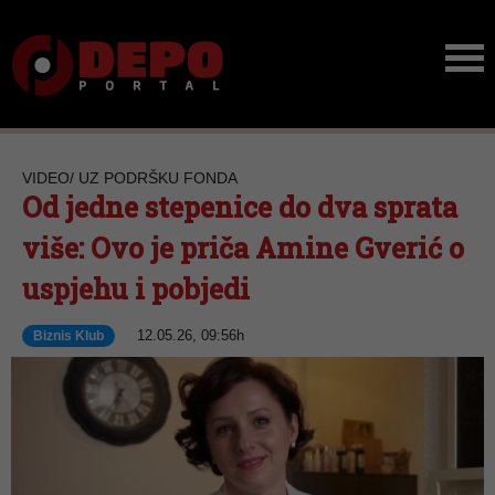
VIDEO/ UZ PODRŠKU FONDA
Od jedne stepenice do dva sprata
više: Ovo je priča Amine Gverić o
uspjehu i pobjedi
12.05.26, 09:56h
Biznis Klub