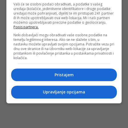
Vaši će se osobni podaci obrađivati, a podatke s vašeg
(DEPO PORTAL/ad)
uređaja (kolačiće, jedinstvene identifikatore i druge podatke
uređaja) može pohranjivati, dijeliti te im pristupati 241 partner
ili ih može upotrebljavati ova web-lokacija. Mi i naši partneri
možemo upotrebljavati precizne podatke o geolociranju.
PODIJELI NA
Popis partnera.
Neki dobavljači mogu obrađivati vaše osobne podatke na
Depo.ba
pratite putem društvenih mreža
Twitter
i
Facebook
temelju legitimnog interesa. Ako se ne slažete s tim, u
nastavku možete upravljati svojim opcijama. Potražite vezu pri
dnu ove stranice ili na izborniku web-lokacije za upravljanje
pristankom ili povlačenje pristanka u postavkama privatnosti i
kolačića.
Pristajem
Upravljanje opcijama