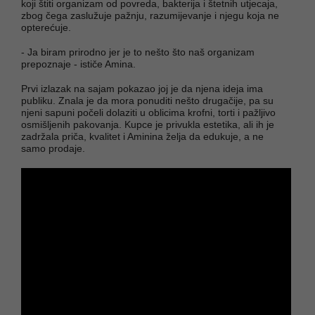
koji štiti organizam od povreda, bakterija i štetnih utjecaja,
zbog čega zaslužuje pažnju, razumijevanje i njegu koja ne
opterećuje.
- Ja biram prirodno jer je to nešto što naš organizam
prepoznaje - ističe Amina.
Prvi izlazak na sajam pokazao joj je da njena ideja ima
publiku. Znala je da mora ponuditi nešto drugačije, pa su
njeni sapuni počeli dolaziti u oblicima krofni, torti i pažljivo
osmišljenih pakovanja. Kupce je privukla estetika, ali ih je
zadržala priča, kvalitet i Aminina želja da edukuje, a ne
samo prodaje.