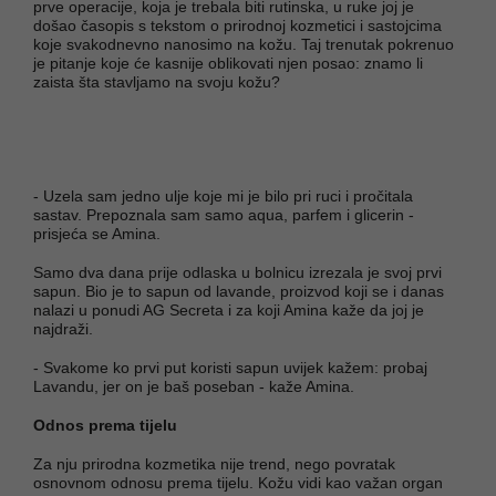
prve operacije, koja je trebala biti rutinska, u ruke joj je
došao časopis s tekstom o prirodnoj kozmetici i sastojcima
koje svakodnevno nanosimo na kožu. Taj trenutak pokrenuo
je pitanje koje će kasnije oblikovati njen posao: znamo li
zaista šta stavljamo na svoju kožu?
- Uzela sam jedno ulje koje mi je bilo pri ruci i pročitala
sastav. Prepoznala sam samo aqua, parfem i glicerin -
prisjeća se Amina.
Samo dva dana prije odlaska u bolnicu izrezala je svoj prvi
sapun. Bio je to sapun od lavande, proizvod koji se i danas
nalazi u ponudi AG Secreta i za koji Amina kaže da joj je
najdraži.
- Svakome ko prvi put koristi sapun uvijek kažem: probaj
Lavandu, jer on je baš poseban - kaže Amina.
Odnos prema tijelu
Za nju prirodna kozmetika nije trend, nego povratak
osnovnom odnosu prema tijelu. Kožu vidi kao važan organ