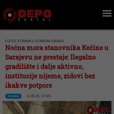
FOTO/ STRAVA U STAROM GRADU
Noćna mora stanovnika Kečine u
Sarajevu ne prestaje: Ilegalno
gradilište i dalje aktivno,
institucije nijeme, zidovi bez
ikakve potpore
11.05.26, 17:37h
Hronika