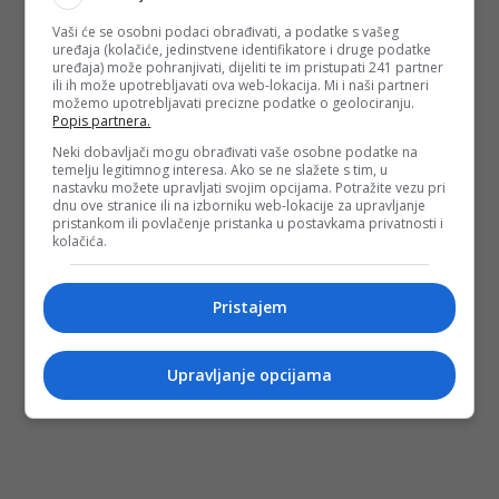
Fotografije dronom sa stanja na terenu od 2. maja
Dokumentaciju MUP-a da je predmet prosljeđen tužilaštvu.
Vaši će se osobni podaci obrađivati, a podatke s vašeg
Žalbu stanara s priloženim fotodokumentacijom
uređaja (kolačiće, jedinstvene identifikatore i druge podatke
uređaja) može pohranjivati, dijeliti te im pristupati 241 partner
ili ih može upotrebljavati ova web-lokacija. Mi i naši partneri
(DEPO PORTAL/au)
možemo upotrebljavati precizne podatke o geolociranju.
PODIJELI NA
Popis partnera.
Neki dobavljači mogu obrađivati vaše osobne podatke na
temelju legitimnog interesa. Ako se ne slažete s tim, u
Depo.ba
pratite putem društvenih mreža
Twitter
i
Facebook
nastavku možete upravljati svojim opcijama. Potražite vezu pri
dnu ove stranice ili na izborniku web-lokacije za upravljanje
pristankom ili povlačenje pristanka u postavkama privatnosti i
kolačića.
Pristajem
Upravljanje opcijama