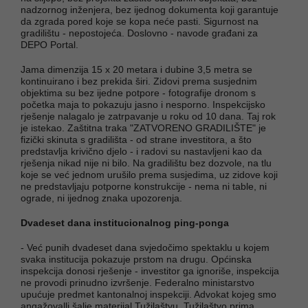
nadzornog inženjera, bez ijednog dokumenta koji garantuje
da zgrada pored koje se kopa neće pasti. Sigurnost na
gradilištu - nepostojeća. Doslovno - navode građani za
DEPO Portal.
Jama dimenzija 15 x 20 metara i dubine 3,5 metra se
kontinuirano i bez prekida širi. Zidovi prema susjednim
objektima su bez ijedne potpore - fotografije dronom s
početka maja to pokazuju jasno i nesporno. Inspekcijsko
rješenje nalagalo je zatrpavanje u roku od 10 dana. Taj rok
je istekao. Zaštitna traka "ZATVORENO GRADILIŠTE" je
fizički skinuta s gradilišta - od strane investitora, a što
predstavlja krivično djelo - i radovi su nastavljeni kao da
rješenja nikad nije ni bilo. Na gradilištu bez dozvole, na tlu
koje se već jednom urušilo prema susjedima, uz zidove koji
ne predstavljaju potporne konstrukcije - nema ni table, ni
ograde, ni ijednog znaka upozorenja.
Dvadeset dana institucionalnog ping-ponga
- Već punih dvadeset dana svjedočimo spektaklu u kojem
svaka institucija pokazuje prstom na drugu. Općinska
inspekcija donosi rješenje - investitor ga ignoriše, inspekcija
ne provodi prinudno izvršenje. Federalno ministarstvo
upućuje predmet kantonalnoj inspekciji. Advokat kojeg smo
angažovalli šalje materijal Tužilaštvu. Tužilaštvo prima