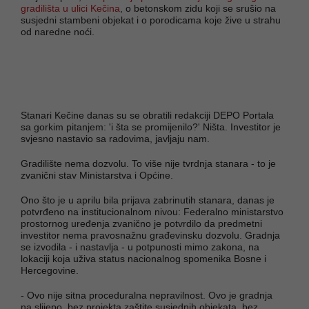
gradilišta u ulici Kečina
, o betonskom zidu koji se srušio na
susjedni stambeni objekat i o porodicama koje žive u strahu
od naredne noći.
Stanari Kečine danas su se obratili redakciji DEPO Portala
sa gorkim pitanjem: 'i šta se promijenilo?' Ništa. Investitor je
svjesno nastavio sa radovima, javljaju nam.
Gradilište nema dozvolu. To više nije tvrdnja stanara - to je
zvanični stav Ministarstva i Općine.
Ono što je u aprilu bila prijava zabrinutih stanara, danas je
potvrđeno na institucionalnom nivou: Federalno ministarstvo
prostornog uređenja zvanično je potvrdilo da predmetni
investitor nema pravosnažnu građevinsku dozvolu. Gradnja
se izvodila - i nastavlja - u potpunosti mimo zakona, na
lokaciji koja uživa status nacionalnog spomenika Bosne i
Hercegovine.
- Ovo nije sitna proceduralna nepravilnost. Ovo je gradnja
na slijepo, bez projekta zaštite susjednih objekata, bez